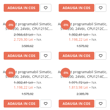
ADAUGA IN COS
ADAUGA IN COS
Automat programabil Simatic,
Automat programabil Simatic,
-8%
-8%
S7-1200, 24Vdc, CPU1215C,
S7-1200, 24Vdc, CPU1212C,
14DI, 10DO-Tranzistor, 2AI 0-
8DI, 6DO-Tranzistor, 2AI 0-10V
2.966,63 Lei
1.302,41 Lei
+ TVA
+ TVA
10V , 2AO 0-20mA
2.729,30 Lei
1.198,22 Lei
+ TVA
+ TVA
3.589,62
1.575,92
ADAUGA IN COS
ADAUGA IN COS
Automat programabil Simatic,
Automat programabil Simatic,
-8%
-8%
S7-1200, 24Vdc, CPU1212C,
S7-1200, 24Vdc, CPU1214C,
8DI, 6DO-Releu, 2AI 0-10V
14DI, 10DO-Tranzistor, 2AI 0-
1.302,41 Lei
1.971,72 Lei
+ TVA
+ TVA
10V
1.198,22 Lei
1.813,98 Lei
+ TVA
+ TVA
1.575,92
2.385,78
ADAUGA IN COS
ADAUGA IN COS