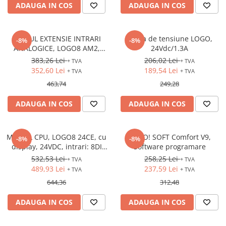
ADAUGA IN COS
ADAUGA IN COS
MODUL EXTENSIE INTRARI
Sursa de tensiune LOGO,
-8%
-8%
ANALOGICE, LOGO8 AM2,
24Vdc/1.3A
12/24VDC, intrari: 2AI (0-10V,
383,26 Lei
206,02 Lei
+ TVA
+ TVA
0/4-20mA)
352,60 Lei
189,54 Lei
+ TVA
+ TVA
463,74
249,28
ADAUGA IN COS
ADAUGA IN COS
MODUL CPU, LOGO8 24CE, cu
LOGO! SOFT Comfort V9,
-8%
-8%
display, 24VDC, intrari: 8DI
Software programare
(4AI), iesiri: 4DO (tranzistor),
532,53 Lei
258,25 Lei
+ TVA
+ TVA
Ethernet
489,93 Lei
237,59 Lei
+ TVA
+ TVA
644,36
312,48
ADAUGA IN COS
ADAUGA IN COS