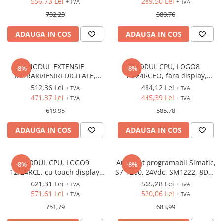
556,73 Lei
289,50 Lei
+ TVA
+ TVA
AFDD - Sigurante & dispozitive de
4DO (releu)
732,23
380,76
detectare
ADAUGA IN COS
ADAUGA IN COS
MODUL EXTENSIE
MODUL CPU, LOGO8
-8%
-8%
INTRARI/IESIRI DIGITALE,
12/24RCEO, fara display,
LOGO8 DM16 24R, 24VDC,
12/24VDC, intrari: 8DI (4AI),
512,36 Lei
484,12 Lei
+ TVA
+ TVA
intrari: 8DI, iesiri: 8DO (releu)
iesiri: 4DO (releu), Ethernet
471,37 Lei
445,39 Lei
+ TVA
+ TVA
619,95
585,78
ADAUGA IN COS
ADAUGA IN COS
MODUL CPU, LOGO9
Automat programabil Simatic,
-8%
-8%
12/24RCE, cu touch display,
S7-1200, 24Vdc, SM1222, 8DO-
12/24VDC, intrari: 8DI (4AI),
Tranzistor
621,31 Lei
565,28 Lei
+ TVA
+ TVA
iesiri: 4DO (releu), Ethernet
571,61 Lei
520,06 Lei
+ TVA
+ TVA
751,79
683,99