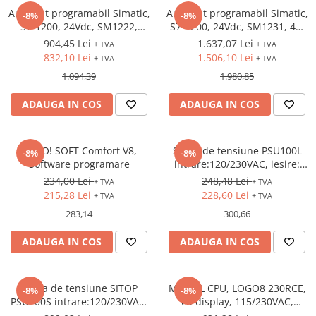
Automat programabil Simatic,
Automat programabil Simatic,
-8%
-8%
S7-1200, 24Vdc, SM1222,
S7-1200, 24Vdc, SM1231, 4AI
16DO-Releu
RTD
904,45 Lei
1.637,07 Lei
+ TVA
+ TVA
832,10 Lei
1.506,10 Lei
+ TVA
+ TVA
1.094,39
1.980,85
ADAUGA IN COS
ADAUGA IN COS
LOGO! SOFT Comfort V8,
Sursa de tensiune PSU100L
-8%
-8%
Software programare
intrare:120/230VAC, iesire:
24VDC / 2.5A
234,00 Lei
248,48 Lei
+ TVA
+ TVA
215,28 Lei
228,60 Lei
+ TVA
+ TVA
283,14
300,66
ADAUGA IN COS
ADAUGA IN COS
Sursa de tensiune SITOP
MODUL CPU, LOGO8 230RCE,
-8%
-8%
PSU100S intrare:120/230VAC,
cu display, 115/230VAC,
iesire: 24VDC / 10A
intrari: 8DI, iesiri: 4DO (releu),