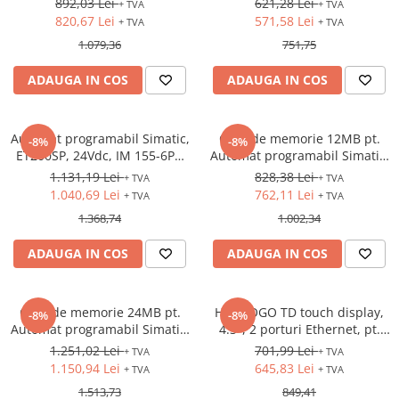
892,03 Lei
621,28 Lei
+ TVA
+ TVA
Ethernet
820,67 Lei
571,58 Lei
+ TVA
+ TVA
1.079,36
751,75
ADAUGA IN COS
ADAUGA IN COS
Automat programabil Simatic,
Card de memorie 12MB pt.
-8%
-8%
ET200SP, 24Vdc, IM 155-6PN
Automat programabil Simatic,
ST, Modul comunicatie,
S7-1500, S7-1200
1.131,19 Lei
828,38 Lei
+ TVA
+ TVA
Profinet
1.040,69 Lei
762,11 Lei
+ TVA
+ TVA
1.368,74
1.002,34
ADAUGA IN COS
ADAUGA IN COS
Card de memorie 24MB pt.
HMI LOGO TD touch display,
-8%
-8%
Automat programabil Simatic,
4.3", 2 porturi Ethernet, pt.
S7-1500, S7-1200
LOGO 9
1.251,02 Lei
701,99 Lei
+ TVA
+ TVA
1.150,94 Lei
645,83 Lei
+ TVA
+ TVA
1.513,73
849,41