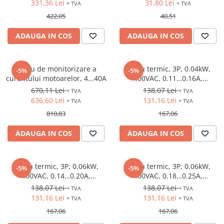
331,36 Lei
31,80 Lei
+ TVA
+ TVA
422,05
40,51
ADAUGA IN COS
ADAUGA IN COS
Releu de monitorizare a
Releu termic, 3P, 0.04kW,
-5%
-5%
curentului motoarelor, 4...40A
400VAC, 0.11…0.16A,
1NO+1NC, S00
670,11 Lei
138,07 Lei
+ TVA
+ TVA
636,60 Lei
131,16 Lei
+ TVA
+ TVA
810,83
167,06
ADAUGA IN COS
ADAUGA IN COS
Releu termic, 3P, 0.06kW,
Releu termic, 3P, 0.06kW,
-5%
-5%
400VAC, 0.14…0.20A,
400VAC, 0.18…0.25A,
1NO+1NC, S00
1NO+1NC, S00
138,07 Lei
138,07 Lei
+ TVA
+ TVA
131,16 Lei
131,16 Lei
+ TVA
+ TVA
167,06
167,06