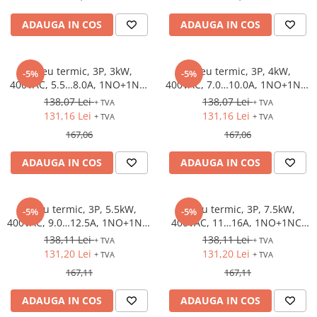
ADAUGA IN COS
ADAUGA IN COS
Releu termic, 3P, 3kW,
Releu termic, 3P, 4kW,
-5%
-5%
400VAC, 5.5…8.0A, 1NO+1NC,
400VAC, 7.0…10.0A, 1NO+1NC,
S00
S00
138,07 Lei
138,07 Lei
+ TVA
+ TVA
131,16 Lei
131,16 Lei
+ TVA
+ TVA
167,06
167,06
ADAUGA IN COS
ADAUGA IN COS
Releu termic, 3P, 5.5kW,
Releu termic, 3P, 7.5kW,
-5%
-5%
400VAC, 9.0…12.5A, 1NO+1NC,
400VAC, 11…16A, 1NO+1NC,
S00
S00
138,11 Lei
138,11 Lei
+ TVA
+ TVA
131,20 Lei
131,20 Lei
+ TVA
+ TVA
167,11
167,11
ADAUGA IN COS
ADAUGA IN COS