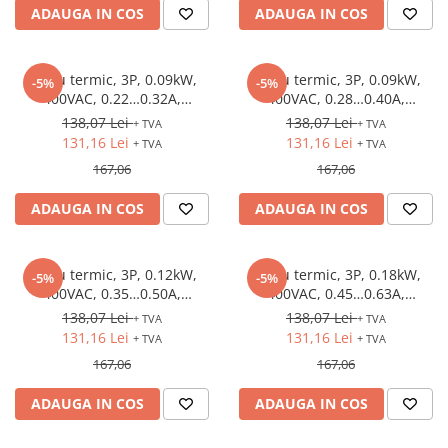
ADAUGA IN COS
ADAUGA IN COS
Releu termic, 3P, 0.09kW,
Releu termic, 3P, 0.09kW,
-5%
-5%
400VAC, 0.22…0.32A,
400VAC, 0.28…0.40A,
1NO+1NC, S00
1NO+1NC, S00
138,07 Lei
138,07 Lei
+ TVA
+ TVA
131,16 Lei
131,16 Lei
+ TVA
+ TVA
167,06
167,06
ADAUGA IN COS
ADAUGA IN COS
Releu termic, 3P, 0.12kW,
Releu termic, 3P, 0.18kW,
-5%
-5%
400VAC, 0.35…0.50A,
400VAC, 0.45…0.63A,
1NO+1NC, S00
1NO+1NC, S00
138,07 Lei
138,07 Lei
+ TVA
+ TVA
131,16 Lei
131,16 Lei
+ TVA
+ TVA
167,06
167,06
ADAUGA IN COS
ADAUGA IN COS