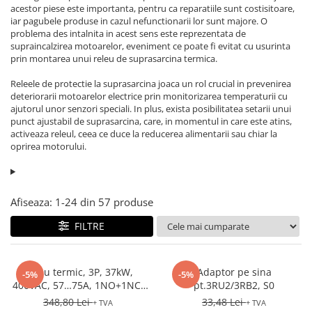
AFDD - Sigurante & dispozitive de
acestor piese este importanta, pentru ca reparatiile sunt costisitoare,
iar pagubele produse in cazul nefunctionarii lor sunt majore. O
detectare
problema des intalnita in acest sens este reprezentata de
supraincalzirea motoarelor, eveniment ce poate fi evitat cu usurinta
prin montarea unui releu de suprasarcina termica.
Releele de protectie la suprasarcina joaca un rol crucial in prevenirea
deteriorarii motoarelor electrice prin monitorizarea temperaturii cu
ajutorul unor senzori speciali. In plus, exista posibilitatea setarii unui
punct ajustabil de suprasarcina, care, in momentul in care este atins,
activeaza releul, ceea ce duce la reducerea alimentarii sau chiar la
oprirea motorului.
Afiseaza:
1-
24
din
57
produse
FILTRE
Releu termic, 3P, 37kW,
Adaptor pe sina
-5%
-5%
400VAC, 57…75A, 1NO+1NC,
pt.3RU2/3RB2, S0
S3
348,80 Lei
33,48 Lei
+ TVA
+ TVA