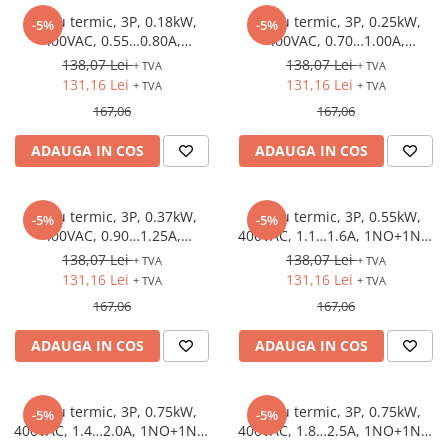
Releu termic, 3P, 0.18kW,
Releu termic, 3P, 0.25kW,
-5%
-5%
400VAC, 0.55…0.80A,
400VAC, 0.70…1.00A,
1NO+1NC, S00
1NO+1NC, S00
138,07 Lei
138,07 Lei
+ TVA
+ TVA
131,16 Lei
131,16 Lei
+ TVA
+ TVA
167,06
167,06
ADAUGA IN COS
ADAUGA IN COS
Releu termic, 3P, 0.37kW,
Releu termic, 3P, 0.55kW,
-5%
-5%
400VAC, 0.90…1.25A,
400VAC, 1.1…1.6A, 1NO+1NC,
1NO+1NC, S00
S00
138,07 Lei
138,07 Lei
+ TVA
+ TVA
131,16 Lei
131,16 Lei
+ TVA
+ TVA
167,06
167,06
ADAUGA IN COS
ADAUGA IN COS
Releu termic, 3P, 0.75kW,
Releu termic, 3P, 0.75kW,
-5%
-5%
400VAC, 1.4…2.0A, 1NO+1NC,
400VAC, 1.8…2.5A, 1NO+1NC,