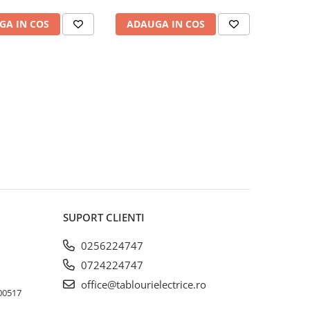
GA IN COS
ADAUGA IN COS
SUPORT CLIENTI
0256224747
0724224747
office@tablourielectrice.ro
300517