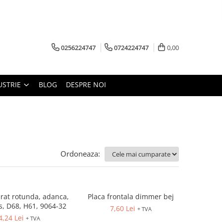
0256224747
0724224747
0,00
USTRIE
BLOG
DESPRE NOI
Ordoneaza:
rat rotunda, adanca,
Placa frontala dimmer bej
ps, D68, H61, 9064-32
7,60 Lei
+ TVA
4,24 Lei
+ TVA