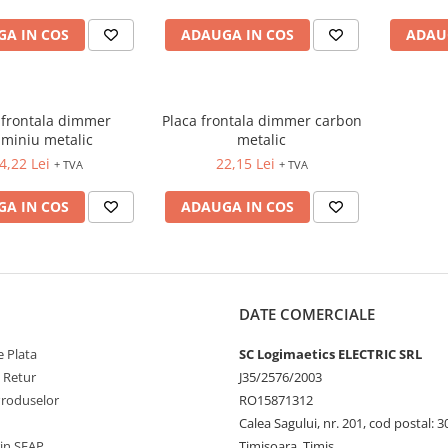
A IN COS
ADAUGA IN COS
ADAU
 frontala dimmer
Placa frontala dimmer carbon
uminiu metalic
metalic
4,22 Lei
22,15 Lei
+ TVA
+ TVA
A IN COS
ADAUGA IN COS
DATE COMERCIALE
 Plata
SC Logimaetics ELECTRIC SRL
e Retur
J35/2576/2003
Produselor
RO15871312
Calea Sagului, nr. 201, cod postal: 
rin SEAP
Timisoara, Timis