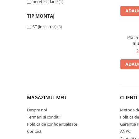
perete zidarie
(1)
Busbar si pieptene sigurante
ADAUG
AFDD - Sigurante & dispozitive de
TIP MONTAJ
detectare
ST (incastrat)
(3)
Protectii diferentiale
Placa
Protectii diferentiale RCCB
al
Diferential RCCB tip A
2
Diferential RCCB tip AC
ADAUG
Protectii diferentiale RCBO
Diferential RCBO curba B tip A
Diferential RCBO curba C tip A
Diferential RCBO curba B tip AC
MAGAZINUL MEU
CLIENTI
Diferential RCBO curba C tip AC
Aparataj modular divers
Despre noi
Metode de
Contactoare, prot.motor
Termeni si conditii
Politica d
Contactoare
Politica de confidentialitate
Garantia 
Contact
ANPC
Protectii motor
Achizitii p