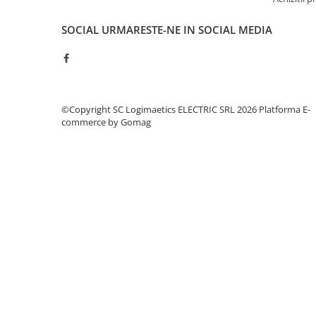
Relee de suprasarcina
Accesorii contactoare si protectii
SOCIAL
URMARESTE-NE IN SOCIAL MEDIA
motor
Soft startere, relee
Soft startere
Relee comanda
©Copyright SC Logimaetics ELECTRIC SRL 2026
Platforma E-
commerce by Gomag
Relee monitorizare
Relee siguranta
Relee statice
Relee timp
Automatizări industriale
Automate programabile (PLC)
Relee inteligente (LOGO)
Panouri operatoare (HMI)
Surse de tensiune