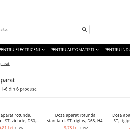
PENTRU ELECTRICENI
PENTRU AUTOMATISTI
PENTRU IND
aparat
aparat
1-
6
din
6
produse
 aparat rotunda,
Doza aparat rotunda,
Doza apa
d, ST, zidarie, D60,
standard, ST, rigips, D68, H47
ST, rigi
46 , 1055-41
, 9063-31
0,81 Lei
3,73 Lei
+ TVA
+ TVA