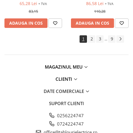
65,28 Lei
86,58 Lei
+ TVA
+ TVA
83,15
110,28
ADAUGA IN COS
ADAUGA IN COS
1
2
3
9
...
MAGAZINUL MEU
CLIENTI
DATE COMERCIALE
SUPORT CLIENTI
0256224747
0724224747
office@tablourielectrice.ro