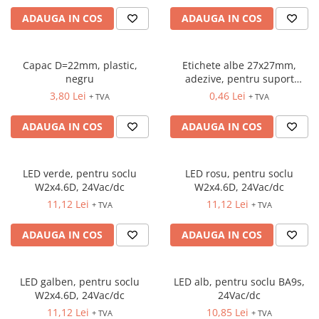
AFDD - Sigurante & dispozitive de
ADAUGA IN COS
ADAUGA IN COS
detectare
Capac D=22mm, plastic,
Etichete albe 27x27mm,
negru
adezive, pentru suport
etichete butoane/lampi gama
3,80 Lei
0,46 Lei
+ TVA
+ TVA
3SB…
ADAUGA IN COS
ADAUGA IN COS
LED verde, pentru soclu
LED rosu, pentru soclu
W2x4.6D, 24Vac/dc
W2x4.6D, 24Vac/dc
11,12 Lei
11,12 Lei
+ TVA
+ TVA
ADAUGA IN COS
ADAUGA IN COS
LED galben, pentru soclu
LED alb, pentru soclu BA9s,
W2x4.6D, 24Vac/dc
24Vac/dc
11,12 Lei
10,85 Lei
+ TVA
+ TVA