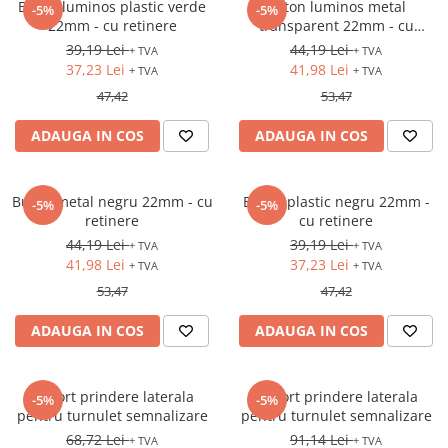
Buton luminos plastic verde
Buton luminos metal
-5%
-5%
22mm - cu retinere
transparent 22mm - cu
retinere
39,19 Lei
44,19 Lei
+ TVA
+ TVA
37,23 Lei
41,98 Lei
+ TVA
+ TVA
47,42
53,47
ADAUGA IN COS
ADAUGA IN COS
Buton metal negru 22mm - cu
Buton plastic negru 22mm -
-5%
-5%
retinere
cu retinere
44,19 Lei
39,19 Lei
+ TVA
+ TVA
41,98 Lei
37,23 Lei
+ TVA
+ TVA
53,47
47,42
ADAUGA IN COS
ADAUGA IN COS
Suport prindere laterala
Suport prindere laterala
-5%
-5%
pentru turnulet semnalizare
pentru turnulet semnalizare
68,72 Lei
91,14 Lei
+ TVA
+ TVA