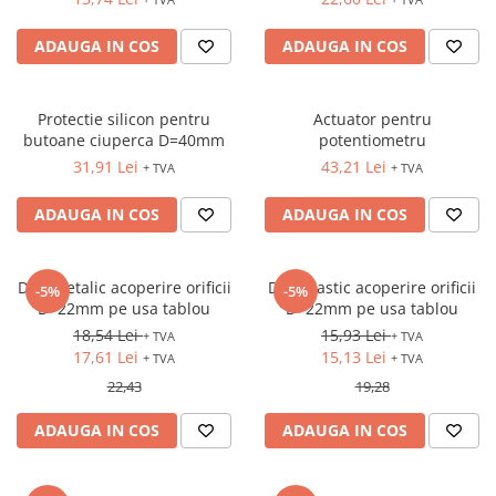
ADAUGA IN COS
ADAUGA IN COS
Protectie silicon pentru
Actuator pentru
butoane ciuperca D=40mm
potentiometru
31,91 Lei
43,21 Lei
+ TVA
+ TVA
ADAUGA IN COS
ADAUGA IN COS
Dop metalic acoperire orificii
Dop plastic acoperire orificii
-5%
-5%
D=22mm pe usa tablou
D=22mm pe usa tablou
18,54 Lei
15,93 Lei
+ TVA
+ TVA
17,61 Lei
15,13 Lei
+ TVA
+ TVA
22,43
19,28
ADAUGA IN COS
ADAUGA IN COS