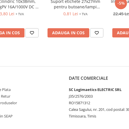
 cilindric 10x38mm,
Suport etichete 27x27mm
Intrerupa
-5%
gPV 16A/1000V DC pt
pentru butoane/lampi
fotovoltaice
D=22mm
3,80 Lei
0,81 Lei
22,45 L
+ TVA
+ TVA
A IN COS
ADAUGA IN COS
ADAU
DATE COMERCIALE
 Plata
SC Logimaetics ELECTRIC SRL
e Retur
J35/2576/2003
Produselor
RO15871312
Calea Sagului, nr. 201, cod postal: 
rin SEAP
Timisoara, Timis