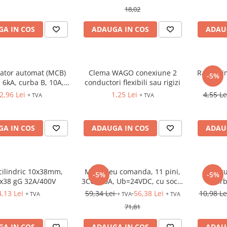
18,02
A IN COS
ADAUGA IN COS
ADAU
pator automat (MCB)
Clema WAGO conexiune 2
Rama sim
-5%
, 6kA, curba B, 10A,
conductori flexibili sau rigizi
M, ETIMAT P6
2,96 Lei
1,25 Lei
4,55 L
+ TVA
+ TVA
A IN COS
ADAUGA IN COS
ADAU
 cilindric 10x38mm,
Minireleu comanda, 11 pini,
Intrer
-5%
-5%
x38 gG 32A/400V
3CO, 10A, Ub=24VDC, cu soclu
curb
si LED
4,13 Lei
59,34 Lei
56,38 Lei
10,98 L
+ TVA
+ TVA
+ TVA
71,81
A IN COS
ADAUGA IN COS
ADAU