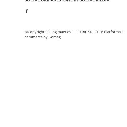
Fuzibili tip CH
Fuzibili tip D
Fuzibili tip D0
©Copyright SC Logimaetics ELECTRIC SRL 2026
Platforma E-
Fuzibili tip MPR
commerce by Gomag
Separatoare si socluri fuzibili
Comutatoare, Cleme
Comutatoare siguranta
Cleme
Limitatoare pozitie mecanice
Distribuitoare
Butoane si lampi
Butoane
Lampi
Selectoare
Ciuperci emergenta,