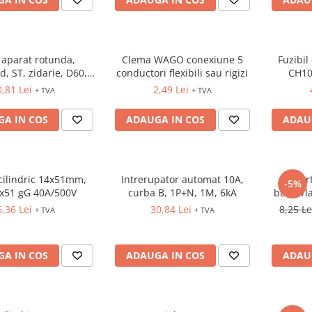
 aparat rotunda,
Clema WAGO conexiune 5
Fuzibil
d, ST, zidarie, D60,
conductori flexibili sau rigizi
CH10
46 , 1055-41
0,81 Lei
2,49 Lei
+ TVA
+ TVA
A IN COS
ADAUGA IN COS
ADAU
 cilindric 14x51mm,
Intrerupator automat 10A,
Suport
-5%
x51 gG 40A/500V
curba B, 1P+N, 1M, 6kA
buton/l
pl
6,36 Lei
30,84 Lei
8,25 L
+ TVA
+ TVA
A IN COS
ADAUGA IN COS
ADAU