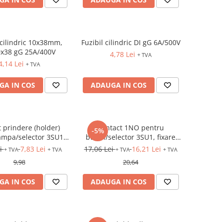
 cilindric 10x38mm,
Fuzibil cilindric DI gG 6A/500V
x38 gG 25A/400V
4,78 Lei
+ TVA
4,14 Lei
+ TVA
GA IN COS
ADAUGA IN COS
 prindere (holder)
Contact 1NO pentru
-5%
ampa/selector 3SU1,
buton/selector 3SU1, fixare
astic, 3 module
frontala
ei
7,83 Lei
17,06 Lei
16,21 Lei
+ TVA
+ TVA
+ TVA
+ TVA
9,98
20,64
GA IN COS
ADAUGA IN COS