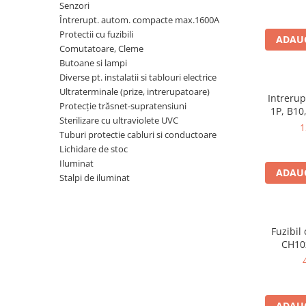
Senzori
Busbar si pieptene sigurante
Întrerupt. autom. compacte max.1600A
AFDD - Sigurante & dispozitive de
Protectii cu fuzibili
ADAUG
detectare
Comutatoare, Cleme
Butoane si lampi
Protectii diferentiale
Diverse pt. instalatii si tablouri electrice
Protectii diferentiale RCCB
Ultraterminale (prize, intrerupatoare)
Intreru
Protecţie trăsnet-supratensiuni
Diferential RCCB tip A
1P, B10
Sterilizare cu ultraviolete UVC
1
Diferential RCCB tip AC
1
Tuburi protectie cabluri si conductoare
Protectii diferentiale RCBO
Lichidare de stoc
Diferential RCBO curba B tip A
Iluminat
ADAUG
Stalpi de iluminat
Diferential RCBO curba C tip A
Diferential RCBO curba B tip AC
Diferential RCBO curba C tip AC
Fuzibil
Aparataj modular divers
CH10
Contactoare, prot.motor
Contactoare
Protectii motor
ADAUG