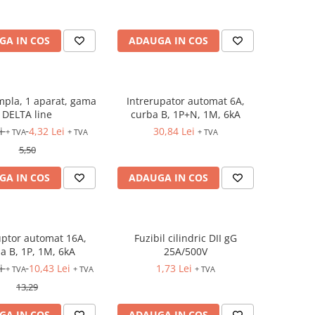
GA IN COS
ADAUGA IN COS
pla, 1 aparat, gama
Intrerupator automat 6A,
DELTA line
curba B, 1P+N, 1M, 6kA
ei
4,32 Lei
30,84 Lei
+ TVA
+ TVA
+ TVA
5,50
GA IN COS
ADAUGA IN COS
uptor automat 16A,
Fuzibil cilindric DII gG
a B, 1P, 1M, 6kA
25A/500V
ei
10,43 Lei
1,73 Lei
+ TVA
+ TVA
+ TVA
13,29
GA IN COS
ADAUGA IN COS