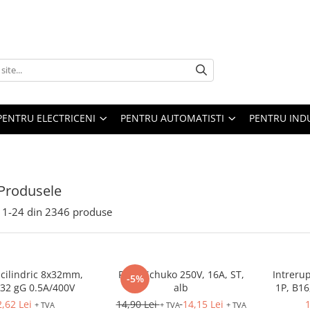
PENTRU ELECTRICENI
PENTRU AUTOMATISTI
PENTRU IND
Produsele
1-
24
din
2346
produse
 cilindric 8x32mm,
Priza Schuko 250V, 16A, ST,
Intreru
-5%
32 gG 0.5A/400V
alb
1P, B16
1
2,62 Lei
14,90 Lei
14,15 Lei
1
+ TVA
+ TVA
+ TVA