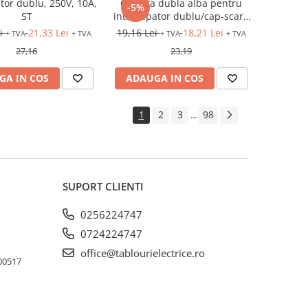
tor dublu, 250V, 10A,
Clapeta dubla alba pentru
-5%
ST
intrerupator dublu/cap-scara
dublu
ei
21,33 Lei
19,16 Lei
18,21 Lei
+ TVA
+ TVA
+ TVA
+ TVA
27,16
23,19
GA IN COS
ADAUGA IN COS
1
2
3
98
...
SUPORT CLIENTI
0256224747
0724224747
office@tablourielectrice.ro
300517