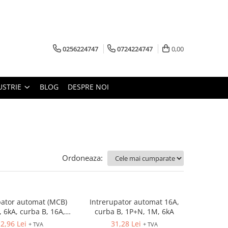
0256224747
0724224747
0,00
USTRIE
BLOG
DESPRE NOI
Ordoneaza:
pator automat (MCB)
Intrerupator automat 16A,
, 6kA, curba B, 16A,
curba B, 1P+N, 1M, 6kA
M, ETIMAT P6
2,96 Lei
31,28 Lei
+ TVA
+ TVA