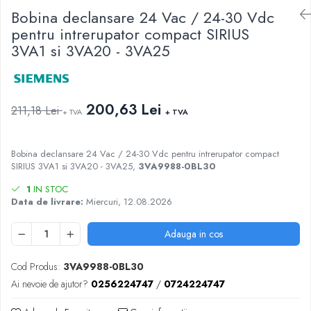
AFDD - Sigurante & dispozitive de
Bobina declansare 24 Vac / 24-30 Vdc
detectare
pentru intrerupator compact SIRIUS
3VA1 si 3VA20 - 3VA25
200,63 Lei
211,18 Lei
+ TVA
+ TVA
Bobina declansare 24 Vac / 24-30 Vdc pentru intrerupator compact
SIRIUS 3VA1 si 3VA20 - 3VA25,
3VA9988-0BL30
1
IN STOC
Data de livrare:
Miercuri, 12.08.2026
Adauga in cos
Cod Produs:
3VA9988-0BL30
Ai nevoie de ajutor?
0256224747
/
0724224747