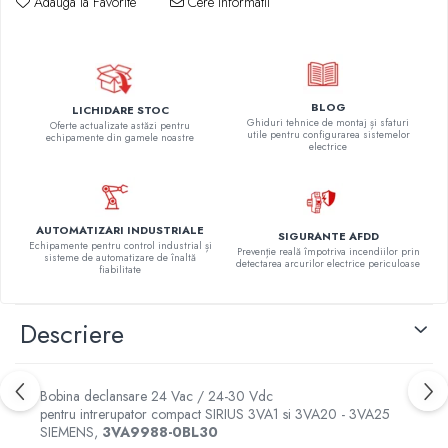
Adauga la Favorite
Cere informatii
BLOG
LICHIDARE STOC
Ghiduri tehnice de montaj și sfaturi
Oferte actualizate astăzi pentru
utile pentru configurarea sistemelor
echipamente din gamele noastre
electrice
AUTOMATIZARI INDUSTRIALE
SIGURANTE AFDD
Echipamente pentru control industrial și
Prevenție reală împotriva incendiilor prin
sisteme de automatizare de înaltă
detectarea arcurilor electrice periculoase
fiabilitate
Descriere
Bobina declansare 24 Vac / 24-30 Vdc
pentru intrerupator compact SIRIUS 3VA1 si 3VA20 - 3VA25
SIEMENS,
3VA9988-0BL30