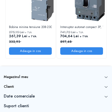
Bobina minima tensiune 208-230 Vac pentru intrerupator compact SIRIUS 3VA
Intreruptor automat compact 3P, 100A,
275,15 Lei
741,72 Lei
+ TVA
+ TVA
261,39 Lei
704,64 Lei
+ TVA
+ TVA
332,93
897,48
Adauga in cos
Adauga in cos
Magazinul meu
Clienti
Date comerciale
Suport clienti