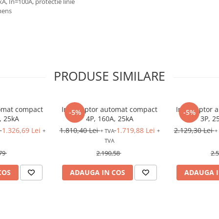
, In=100A, protectie linie
mens
PRODUSE SIMILARE
tomat compact
Intreruptor automat compact
Intreruptor 
-5%
-5%
, 25kA
4P, 160A, 25kA
3P, 2
1.326,69 Lei
1.810,40 Lei
1.719,88 Lei
2.129,30 Lei
+
+ TVA
+
+
TVA
79
2.190,58
2.
COS
ADAUGA IN COS
ADAUGA I