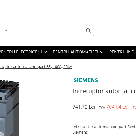
PENTRU ELECTRICENI
PENTRU AUTOMATISTI
PENTRU IND
eruptor automat compact 3P, 100A, 25kA
Intreruptor automat c
741,72 Lei
704,64 Lei
+ TVA
+ T
Intreruptor automat compact Sentr
Siemens