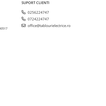
SUPORT CLIENTI
0256224747
0724224747
office@tablourielectrice.ro
300517