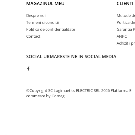
Controlere pentru automatizari
MAGAZINUL MEU
CLIENTI
Switch-uri si comunicatii
Despre noi
Metode de
Convertizoare frecvenţă
Termeni si conditii
Politica d
Invertoare (Convertizoare)
Politica de confidentialitate
Garantia 
Contact
ANPC
Accesorii convertizoare frecventa
Achizitii p
Senzori
Cabluri senzori
SOCIAL
URMARESTE-NE IN SOCIAL MEDIA
Senzori inductivi
Senzori optici
Senzori presiune
©Copyright SC Logimaetics ELECTRIC SRL 2026
Platforma E-
Senzori temperatura
commerce by Gomag
Întrerupt. autom. compacte
max.1600A
Intreruptoare automate compacte
Accesorii intreruptoare compacte
Protectii cu fuzibili