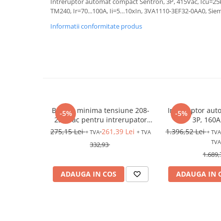
Intreruptor automat compact Sentron, 3P, 415Vac, Icu=25kA
Relee de suprasarcina
TM240, Ir=70...100A, Ii=5…10xIn, 3VA1110-3EF32-0AA0, Sie
Accesorii contactoare si protectii
Informatii conformitate produs
motor
Soft startere, relee
Soft startere
Relee comanda
Relee monitorizare
Relee siguranta
Bobina minima tensiune 208-
Intreruptor au
-5%
-5%
Relee statice
230 Vac pentru intrerupator
3P, 160A
compact SIRIUS 3VA1 si 3VA20 -
275,15 Lei
261,39 Lei
1.396,52 Lei
+ TVA
+ TVA
+ TVA
Relee timp
3VA25
TVA
332,93
Automatizări industriale
1.689,
Automate programabile (PLC)
ADAUGA IN COS
ADAUGA IN 
Relee inteligente (LOGO)
Panouri operatoare (HMI)
Surse de tensiune