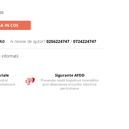
26
A IN COS
A0
Ai nevoie de ajutor?
0256224747
/
0724224747
informatii
riale
Sigurante AFDD
ntrol
Prevenție reală împotriva incendiilor
tomatizare
prin detectarea arcurilor electrice
e
periculoase