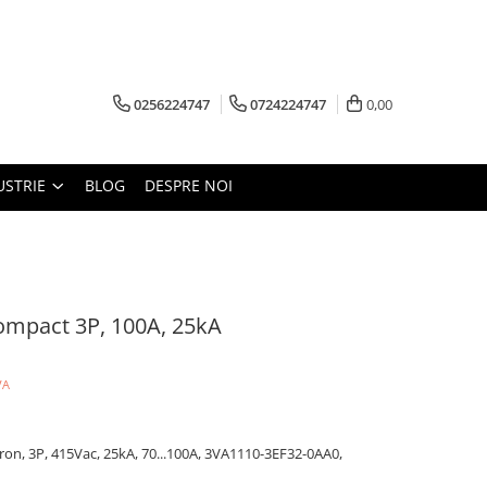
0256224747
0724224747
0,00
USTRIE
BLOG
DESPRE NOI
ompact 3P, 100A, 25kA
VA
on, 3P, 415Vac, 25kA, 70...100A, 3VA1110-3EF32-0AA0,