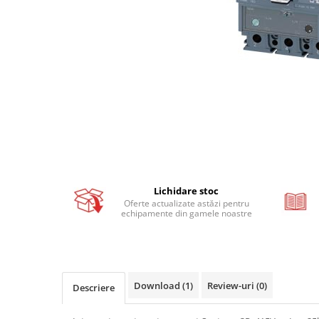
Busbar si pieptene sigurante
AFDD - Sigurante & dispozitive de
detectare
Protectii diferentiale
Protectii diferentiale RCCB
Diferential RCCB tip A
Diferential RCCB tip AC
Protectii diferentiale RCBO
Diferential RCBO curba B tip A
Diferential RCBO curba C tip A
Lichidare stoc
Oferte actualizate astăzi pentru
Diferential RCBO curba B tip AC
echipamente din gamele noastre
Diferential RCBO curba C tip AC
Aparataj modular divers
Contactoare, prot.motor
Contactoare
Download (1)
Review-uri
(0)
Descriere
Protectii motor