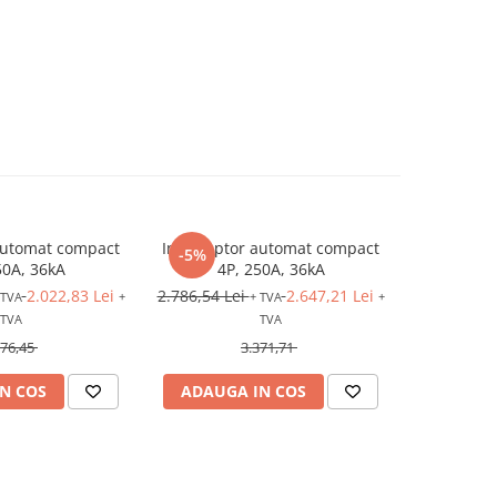
automat compact
Intreruptor automat compact
Intrerupt
-5%
-5%
50A, 36kA
4P, 250A, 36kA
3P
2.022,83 Lei
2.786,54 Lei
2.647,21 Lei
3.584,34 L
 TVA
+
+ TVA
+
TVA
TVA
576,45
3.371,71
N COS
ADAUGA IN COS
ADAUG