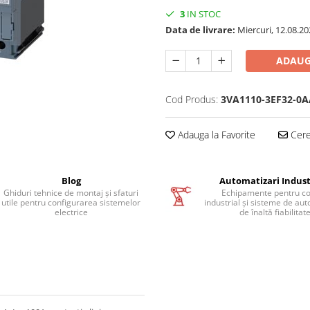
3
IN STOC
Data de livrare:
Miercuri, 12.08.20
ADAUG
Cod Produs:
3VA1110-3EF32-0A
Adauga la Favorite
Cere 
Blog
Automatizari Indust
Ghiduri tehnice de montaj și sfaturi
Echipamente pentru co
utile pentru configurarea sistemelor
industrial și sisteme de au
electrice
de înaltă fiabilitat