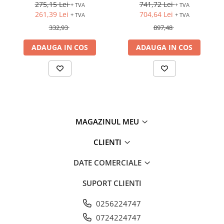
intrerupator compact
275,15 Lei
741,72 Lei
+ TVA
+ TVA
SIRIUS 3VA1 si 3VA20 -
261,39 Lei
704,64 Lei
+ TVA
+ TVA
3VA25
332,93
897,48
ADAUGA IN COS
ADAUGA IN COS
MAGAZINUL MEU
CLIENTI
DATE COMERCIALE
SUPORT CLIENTI
0256224747
0724224747