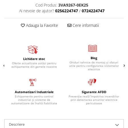
Cod Produs:
3VA9267-0EK25
Ai nevoie de ajutor?
0256224747
/
0724224747
Adauga la Favorite
Cere informatii
Blog
Lichidare stoc
Ghiduri tehnice de montaj și sfaturi
Oferte actualizate astăzi pentru
utile pentru configurarea sistemelor
echipamente din gamele noastre
electrice
Automatizari Industriale
Sigurante AFDD
Echipamente pentru control
Prevenție reală împotriva incendiilor
industrial și sisteme de
prin detectarea arcurilor electrice
automatizare de înaltă fiabilitate
periculoase
Descriere