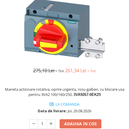
AFDD - Sigurante & dispozitive de
detectare
275,10 Lei
261,34 Lei
+ TVA
+ TVA
Maneta actionare rotativa, oprire urgenta, rosu-galben, cu blocare usa
pentru 3VA2 100/160/250,
3VA9267-0EK25
LA COMANDA
Data de livrare:
Joi, 20.08.2026
ADAUGA IN COS