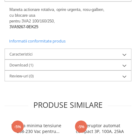
Maneta actionare rotativa, oprire urgenta, rosu-galben,
cu blocare usa
pentru 3VA2 100/160/250,
3VA9267-0EK25
Informatii conformitate produs
Caracteristici
Download (1)
Review-uri
(0)
PRODUSE SIMILARE
Bobina minima tensiune
Intreruptor automat
-5%
-5%
208-230 Vac pentru
compact 3P, 100A, 25kA