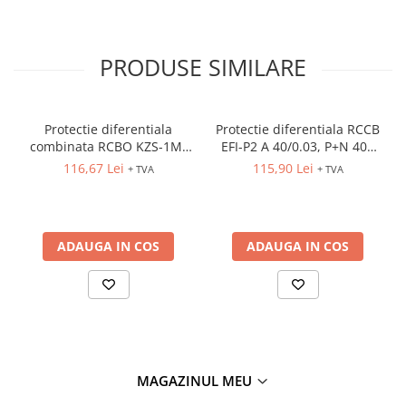
Fuzibili tip CH
Fuzibili tip D
PRODUSE SIMILARE
Fuzibili tip D0
Fuzibili tip MPR
Protectie diferentiala
Protectie diferentiala RCCB
Separatoare si socluri fuzibili
combinata RCBO KZS-1M-
EFI-P2 A 40/0.03, P+N 40A
Comutatoare, Cleme
UNI A B16/0.03,1P+N B 16A
10kA 30mA tip A
116,67 Lei
115,90 Lei
+ TVA
+ TVA
6kA 30mA tip A
Comutatoare siguranta
Cleme
Limitatoare pozitie mecanice
ADAUGA IN COS
ADAUGA IN COS
Distribuitoare
Butoane si lampi
Butoane
Lampi
Selectoare
MAGAZINUL MEU
Ciuperci emergenta,