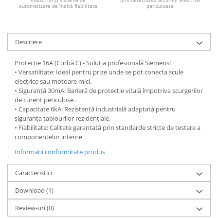
Controlere pentru automatizari
automatizare de înaltă fiabilitate
periculoase
Switch-uri si comunicatii
Convertizoare frecvenţă
Descriere
Invertoare (Convertizoare)
Accesorii convertizoare frecventa
Protecție 16A (Curbă C) - Soluția profesională Siemens!
• Versatilitate: Ideal pentru prize unde se pot conecta scule
Senzori
electrice sau motoare mici.
Cabluri senzori
• Siguranță 30mA: Barieră de protecție vitală împotriva scurgerilor
de curent periculose.
Senzori inductivi
• Capacitate 6kA: Rezistență industrială adaptată pentru
siguranța tablourilor rezidențiale.
Senzori optici
• Fiabilitate: Calitate garantată prin standarde stricte de testare a
Senzori presiune
componentelor interne.
Senzori temperatura
Informatii conformitate produs
Întrerupt. autom. compacte
Caracteristici
max.1600A
Intreruptoare automate compacte
Download (1)
Accesorii intreruptoare compacte
Review-uri
(0)
Protectii cu fuzibili