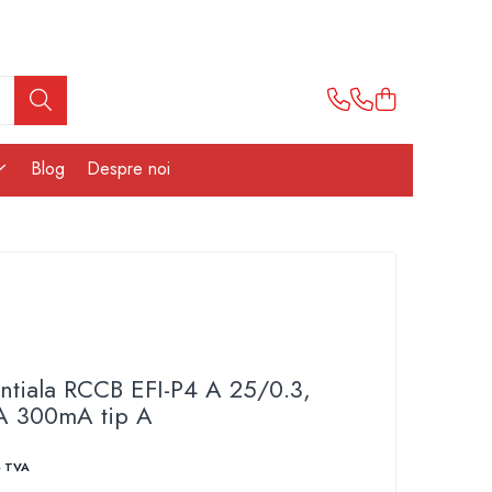
Blog
Despre noi
entiala RCCB EFI-P4 A 25/0.3,
A 300mA tip A
+ TVA