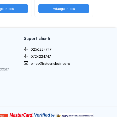
ga in cos
Adauga in cos
A
Suport clienti
0256224747
0724224747
office@tablourielectrice.ro
 300517