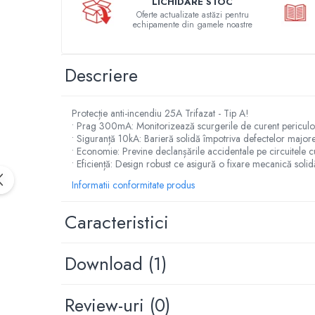
LICHIDARE STOC
Relee de suprasarcina
Oferte actualizate astăzi pentru
echipamente din gamele noastre
Accesorii contactoare si protectii
motor
Soft startere, relee
Descriere
Soft startere
Relee comanda
Protecție anti-incendiu 25A Trifazat - Tip A!
• Prag 300mA: Monitorizează scurgerile de curent periculoa
Relee monitorizare
• Siguranță 10kA: Barieră solidă împotriva defectelor major
Relee siguranta
• Economie: Previne declanșările accidentale pe circuitele c
• Eficiență: Design robust ce asigură o fixare mecanică solid
Relee statice
Informatii conformitate produs
Relee timp
Automatizări industriale
Caracteristici
Automate programabile (PLC)
Relee inteligente (LOGO)
Download (1)
Panouri operatoare (HMI)
Surse de tensiune
Review-uri
(0)