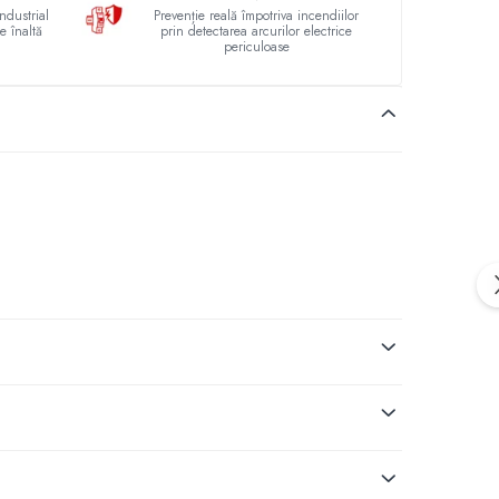
ndustrial
Prevenție reală împotriva incendiilor
e înaltă
prin detectarea arcurilor electrice
periculoase