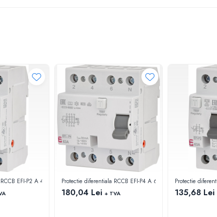
,1P+N B 16A 6kA 30mA tip A
ala RCCB EFI-P2 A 40/0.03, P+N 40A 10kA 30mA tip A
Protectie diferentiala RCCB EFI-P4 A 63/0.03, 3P+N 63A 10
Protectie difer
180,04 Lei
135,68 Lei
VA
+ TVA