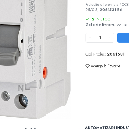
Protectie diferentiala RC
25/0.3,
2061531 Eti
2
IN STOC
Data de livrare:
poimain
Cod Produs:
2061531
Adauga la Favorite
AUTOMATIZARI INDUS