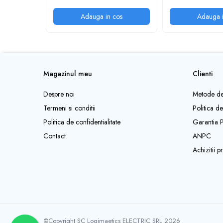
Fuzibili tip CH
Adauga in cos
Adauga i
Fuzibili tip D
Fuzibili tip D0
Fuzibili tip MPR
Separatoare si socluri fuzibili
Magazinul meu
Clienti
Comutatoare, Cleme
Comutatoare siguranta
Despre noi
Metode de
Cleme
Termeni si conditii
Politica d
Politica de confidentialitate
Garantia 
Limitatoare pozitie mecanice
Contact
ANPC
Distribuitoare
Achizitii 
Butoane si lampi
Butoane
Lampi
Selectoare
Ciuperci emergenta,
©Copyright SC Logimaetics ELECTRIC SRL 2026
Potentiometre, Butoane diverse