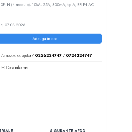
CB 3P+N (4 module), 10kA, 25A, 300mA, tip A, EFI-P4 AC
e, 07.08.2026
Adauga in cos
Ai nevoie de ajutor?
0256224747
/
0724224747
Cere informatii
TRIALE
SIGURANTE AFDD