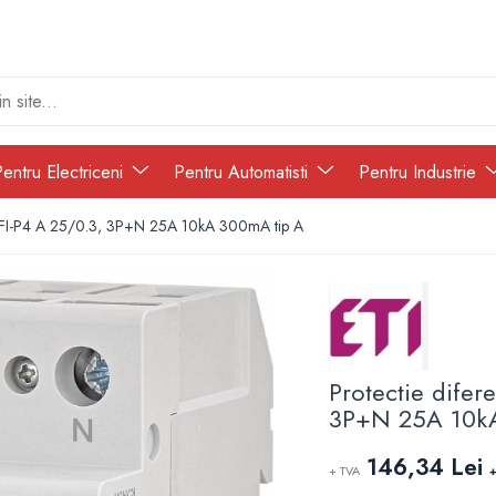
entru Electriceni
Pentru Automatisti
Pentru Industrie
B EFI-P4 A 25/0.3, 3P+N 25A 10kA 300mA tip A
Protectie difer
3P+N 25A 10k
146,34 Lei
+ TVA