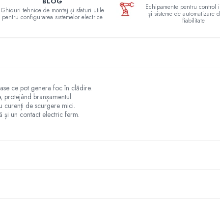
BLOG
Echipamente pentru control i
Ghiduri tehnice de montaj și sfaturi utile
și sisteme de automatizare d
pentru configurarea sistemelor electrice
fiabilitate
se ce pot genera foc în clădire.
e, protejând branșamentul.
u curenți de scurgere mici.
ă și un contact electric ferm.