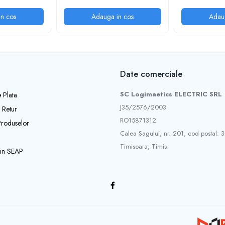
n cos
Adauga in cos
Adau
Date comerciale
SC Logimaetics ELECTRIC SRL
 Plata
J35/2576/2003
e Retur
RO15871312
Produselor
Calea Sagului, nr. 201, cod postal:
Timisoara, Timis
prin SEAP