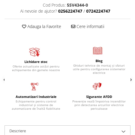
Cod Produs:
5SV4344-0
Ai nevoie de ajutor?
0256224747
/
0724224747
Adauga la Favorite
Cere informatii
Blog
Lichidare stoc
Ghiduri tehnice de montaj și sfaturi
Oferte actualizate astăzi pentru
utile pentru configurarea sistemelor
echipamente din gamele noastre
electrice
Automatizari Industriale
Sigurante AFDD
Echipamente pentru control
Prevenție reală împotriva incendiilor
industrial și sisteme de
prin detectarea arcurilor electrice
automatizare de înaltă fiabilitate
periculoase
Descriere