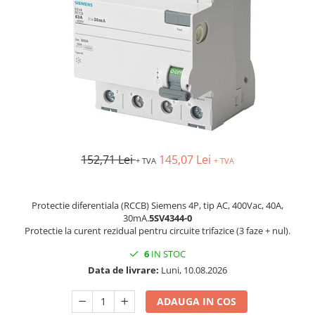
AFDD - Sigurante & dispozitive de
detectare
152,71 Lei
145,07 Lei
+ TVA
+ TVA
Protectie diferentiala (RCCB) Siemens 4P, tip AC, 400Vac, 40A,
30mA.
5SV4344-0
Protectie la curent rezidual pentru circuite trifazice (3 faze + nul).
6
IN STOC
Data de livrare:
Luni, 10.08.2026
ADAUGA IN COS