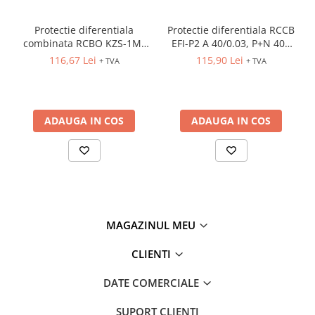
Protectie diferentiala
Protectie diferentiala RCCB
combinata RCBO KZS-1M-
EFI-P2 A 40/0.03, P+N 40A
UNI A B16/0.03,1P+N B 16A
10kA 30mA tip A
116,67 Lei
115,90 Lei
+ TVA
+ TVA
6kA 30mA tip A
ADAUGA IN COS
ADAUGA IN COS
MAGAZINUL MEU
CLIENTI
DATE COMERCIALE
SUPORT CLIENTI