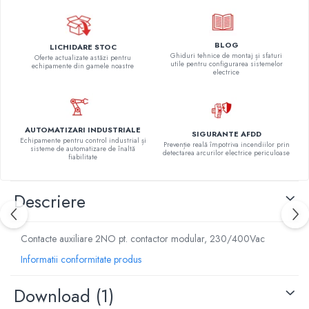
BLOG
LICHIDARE STOC
Ghiduri tehnice de montaj și sfaturi
Oferte actualizate astăzi pentru
utile pentru configurarea sistemelor
echipamente din gamele noastre
electrice
AUTOMATIZARI INDUSTRIALE
SIGURANTE AFDD
Echipamente pentru control industrial și
Prevenție reală împotriva incendiilor prin
sisteme de automatizare de înaltă
detectarea arcurilor electrice periculoase
fiabilitate
Descriere
Contacte auxiliare 2NO pt. contactor modular, 230/400Vac
Informatii conformitate produs
Download (1)