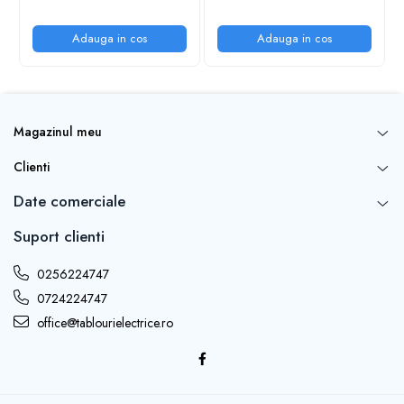
Adauga in cos
Adauga in cos
Magazinul meu
Clienti
Date comerciale
Suport clienti
0256224747
0724224747
office@tablourielectrice.ro