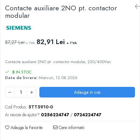
AFDD - Sigurante & dispozitive de
Contacte auxiliare 2NO pt. contactor
detectare
modular
82,91 Lei
87,27 Lei
+ TVA
+ TVA
Contacte auxiliare 2NO pt. contactor modular, 230/400Vac
3
IN STOC
Data de livrare:
Miercuri, 12.08.2026
Adauga in cos
Cod Produs:
5TT5910-0
Ai nevoie de ajutor?
0256224747
/
0724224747
Adauga la Favorite
Cere informatii