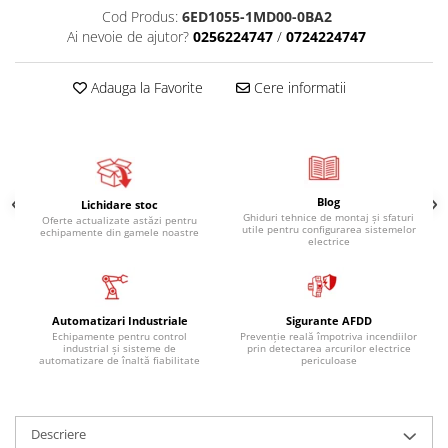
Cod Produs:
6ED1055-1MD00-0BA2
Ai nevoie de ajutor?
0256224747
/
0724224747
Adauga la Favorite
Cere informatii
Blog
Lichidare stoc
Ghiduri tehnice de montaj și sfaturi
Oferte actualizate astăzi pentru
utile pentru configurarea sistemelor
echipamente din gamele noastre
electrice
Automatizari Industriale
Sigurante AFDD
Echipamente pentru control
Prevenție reală împotriva incendiilor
industrial și sisteme de
prin detectarea arcurilor electrice
automatizare de înaltă fiabilitate
periculoase
Descriere