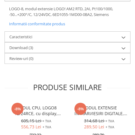
LOGO-8, modul extensie LOGO! AM2 RTD, 2AI, Pt100/1000,
-50...+200°/C, 12/24VDC, 6ED1055-1MD00-0BA2, Siemens
Informatii conformitate produs
Caracteristici
Download (3)
Review-uri
(0)
PRODUSE SIMILARE
MODUL CPU, LOGO8
MODUL EXTENSIE
-8%
-8%
12/24RCE, cu display,
INTRARI/IESIRI DIGITALE,
12/24VDC, intrari: 8DI (4AI),
LOGO8 DM8 12/24R,
605,15 Lei
314,68 Lei
+ TVA
+ TVA
iesiri: 4DO (releu), Ethernet
12/24VDC, intrari: 4DI, iesiri:
556,73 Lei
289,50 Lei
+ TVA
+ TVA
4DO (releu)
732,23
380,76