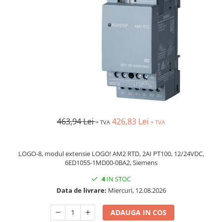
AFDD - Sigurante & dispozitive de
detectare
463,94 Lei
426,83 Lei
+ TVA
+ TVA
LOGO-8, modul extensie LOGO! AM2 RTD, 2AI PT100, 12/24VDC,
6ED1055-1MD00-0BA2, Siemens
4
IN STOC
Data de livrare:
Miercuri, 12.08.2026
ADAUGA IN COS