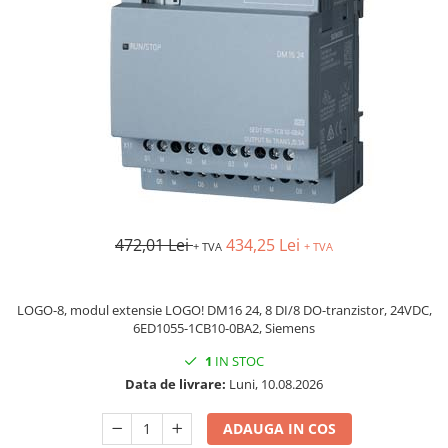
AFDD - Sigurante & dispozitive de
detectare
472,01 Lei
434,25 Lei
+ TVA
+ TVA
LOGO-8, modul extensie LOGO! DM16 24, 8 DI/8 DO-tranzistor, 24VDC,
6ED1055-1CB10-0BA2, Siemens
1
IN STOC
Data de livrare:
Luni, 10.08.2026
ADAUGA IN COS