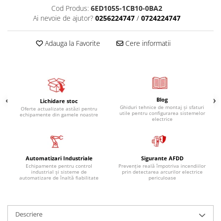
Cod Produs:
6ED1055-1CB10-0BA2
Ai nevoie de ajutor?
0256224747
/
0724224747
Adauga la Favorite
Cere informatii
Blog
Lichidare stoc
Ghiduri tehnice de montaj și sfaturi
Oferte actualizate astăzi pentru
utile pentru configurarea sistemelor
echipamente din gamele noastre
electrice
Automatizari Industriale
Sigurante AFDD
Echipamente pentru control
Prevenție reală împotriva incendiilor
industrial și sisteme de
prin detectarea arcurilor electrice
automatizare de înaltă fiabilitate
periculoase
Descriere