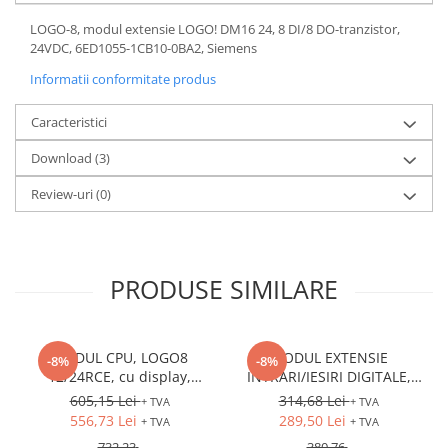
LOGO-8, modul extensie LOGO! DM16 24, 8 DI/8 DO-tranzistor,
24VDC, 6ED1055-1CB10-0BA2, Siemens
Informatii conformitate produs
Caracteristici
Download (3)
Review-uri
(0)
PRODUSE SIMILARE
MODUL CPU, LOGO8
MODUL EXTENSIE
-8%
-8%
12/24RCE, cu display,
INTRARI/IESIRI DIGITALE,
12/24VDC, intrari: 8DI (4AI),
LOGO8 DM8 12/24R,
605,15 Lei
314,68 Lei
+ TVA
+ TVA
iesiri: 4DO (releu), Ethernet
12/24VDC, intrari: 4DI, iesiri:
556,73 Lei
289,50 Lei
+ TVA
+ TVA
4DO (releu)
732,23
380,76