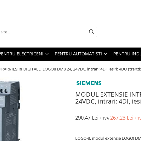
PENTRU ELECTRICENI
PENTRU AUTOMATISTI
PENTRU IND
RI/IESIRI DIGITALE, LOGO8 DM8 24, 24VDC, intrari: 4DI, iesiri: 4DO (tranzi
MODUL EXTENSIE INTR
24VDC, intrari: 4DI, ies
290,47 Lei
267,23 Lei
+ TVA
+ T
LOGO-8, modul extensie LOGO! DM8