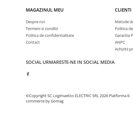
Controlere pentru automatizari
MAGAZINUL MEU
CLIENTI
Switch-uri si comunicatii
Convertizoare frecvenţă
Despre noi
Metode de
Invertoare (Convertizoare)
Termeni si conditii
Politica d
Politica de confidentialitate
Garantia 
Accesorii convertizoare frecventa
Contact
ANPC
Senzori
Achizitii p
Cabluri senzori
SOCIAL
URMARESTE-NE IN SOCIAL MEDIA
Senzori inductivi
Senzori optici
Senzori presiune
Senzori temperatura
©Copyright SC Logimaetics ELECTRIC SRL 2026
Platforma E-
Întrerupt. autom. compacte
commerce by Gomag
max.1600A
Intreruptoare automate compacte
Accesorii intreruptoare compacte
Protectii cu fuzibili