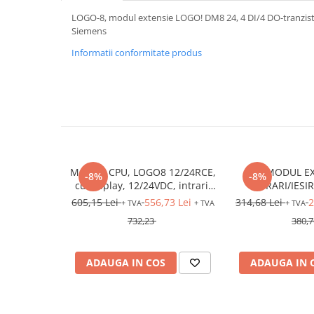
Relee de suprasarcina
LOGO-8, modul extensie LOGO! DM8 24, 4 DI/4 DO-tranzis
Accesorii contactoare si protectii
Siemens
motor
Informatii conformitate produs
Soft startere, relee
Soft startere
Relee comanda
Relee monitorizare
Relee siguranta
Relee statice
MODUL CPU, LOGO8 12/24RCE,
MODUL EX
-8%
-8%
cu display, 12/24VDC, intrari:
INTRARI/IESIR
Relee timp
8DI (4AI), iesiri: 4DO (releu),
LOGO8 DM8 12/2
605,15 Lei
556,73 Lei
314,68 Lei
2
+ TVA
+ TVA
+ TVA
Ethernet
intrari: 4DI, iesi
Automatizări industriale
732,23
380,7
Automate programabile (PLC)
Relee inteligente (LOGO)
ADAUGA IN COS
ADAUGA IN 
Panouri operatoare (HMI)
Surse de tensiune