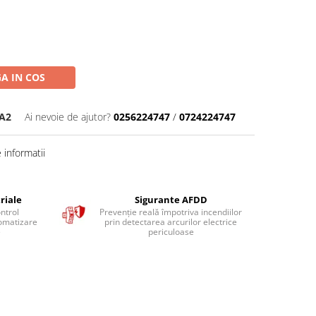
A IN COS
A2
Ai nevoie de ajutor?
0256224747
/
0724224747
informatii
riale
Sigurante AFDD
ntrol
Prevenție reală împotriva incendiilor
tomatizare
prin detectarea arcurilor electrice
e
periculoase