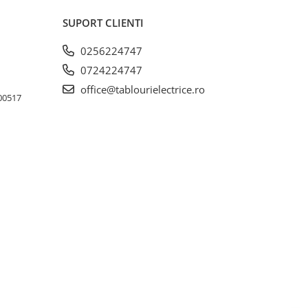
SUPORT CLIENTI
0256224747
0724224747
office@tablourielectrice.ro
300517