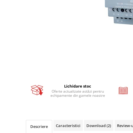
Busbar si pieptene sigurante
AFDD - Sigurante & dispozitive de
detectare
Protectii diferentiale
Protectii diferentiale RCCB
Diferential RCCB tip A
Diferential RCCB tip AC
Protectii diferentiale RCBO
Diferential RCBO curba B tip A
Diferential RCBO curba C tip A
Lichidare stoc
Diferential RCBO curba B tip AC
Oferte actualizate astăzi pentru
Diferential RCBO curba C tip AC
echipamente din gamele noastre
Aparataj modular divers
Contactoare, prot.motor
Contactoare
Caracteristici
Download (2)
Review-
Descriere
Protectii motor