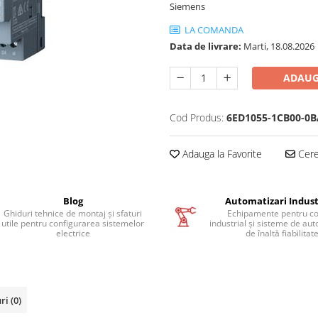
Siemens
LA COMANDA
Data de livrare:
Marti, 18.08.2026
ADAUG
Cod Produs:
6ED1055-1CB00-0B
Adauga la Favorite
Cere 
Blog
Automatizari Indust
Ghiduri tehnice de montaj și sfaturi
Echipamente pentru co
utile pentru configurarea sistemelor
industrial și sisteme de au
electrice
de înaltă fiabilitat
uri
(0)