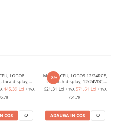
CPU, LOGO8
MODUL CPU, LOGO9 12/24RCE,
Automat p
-8%
-8%
 fara display,
cu touch display, 12/24VDC,
S7-1200, 
trari: 8DI (4AI),
intrari: 8DI (4AI), iesiri: 4DO
445,39 Lei
621,31 Lei
571,61 Lei
565,28 Lei
VA
+ TVA
+ TVA
+ TVA
(releu), Ethernet
(releu), Ethernet
85,78
751,79
N COS
ADAUGA IN COS
ADAUG