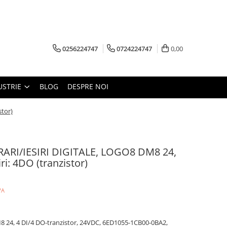
0256224747
0724224747
0,00
USTRIE
BLOG
DESPRE NOI
stor)
ARI/IESIRI DIGITALE, LOGO8 DM8 24,
iri: 4DO (tranzistor)
VA
 24, 4 DI/4 DO-tranzistor, 24VDC, 6ED1055-1CB00-0BA2,