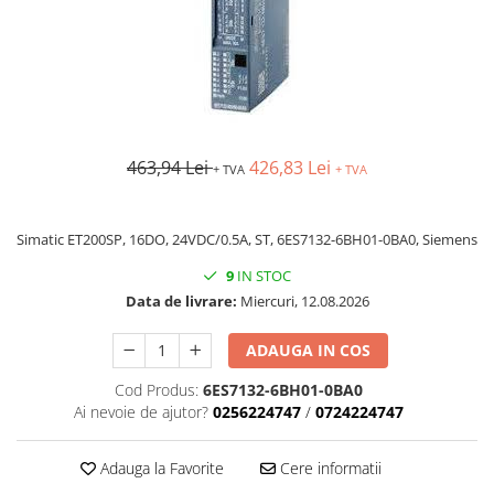
AFDD - Sigurante & dispozitive de
detectare
463,94 Lei
426,83 Lei
+ TVA
+ TVA
Simatic ET200SP, 16DO, 24VDC/0.5A, ST, 6ES7132-6BH01-0BA0, Siemens
9
IN STOC
Data de livrare:
Miercuri, 12.08.2026
ADAUGA IN COS
Cod Produs:
6ES7132-6BH01-0BA0
Ai nevoie de ajutor?
0256224747
/
0724224747
Adauga la Favorite
Cere informatii