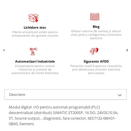
Blog
Lichidare stoc
Ghiduri tehnice de montaj și sfaturi
Oferte actualizate astăzi pentru
utile pentru configurarea sistemelor
echipamente din gamele noastre
electrice
Automatizari Industriale
Sigurante AFDD
Echipamente pentru control
Prevenție reală împotriva incendiilor
industrial și sisteme de
prin detectarea arcurilor electrice
automatizare de înaltă fiabilitate
periculoase
Descriere
Modul digital I/O pentru automat programabil (PLC)
descentralizat (distribuit) SIMATIC ET200SP, 16 DO, 24VDC/0.5A,
ST, Source output, , diagnostic, fara conector, 6ES7132-6BH01-
0BA0, Siemens