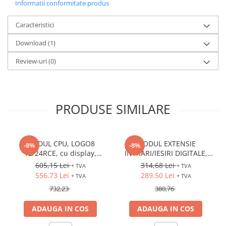
Informatii conformitate produs
Caracteristici
Download (1)
Review-uri
(0)
PRODUSE SIMILARE
MODUL CPU, LOGO8
MODUL EXTENSIE
-8%
-8%
12/24RCE, cu display,
INTRARI/IESIRI DIGITALE,
12/24VDC, intrari: 8DI (4AI),
LOGO8 DM8 12/24R,
605,15 Lei
314,68 Lei
+ TVA
+ TVA
iesiri: 4DO (releu), Ethernet
12/24VDC, intrari: 4DI, iesiri:
556,73 Lei
289,50 Lei
+ TVA
+ TVA
4DO (releu)
732,23
380,76
ADAUGA IN COS
ADAUGA IN COS