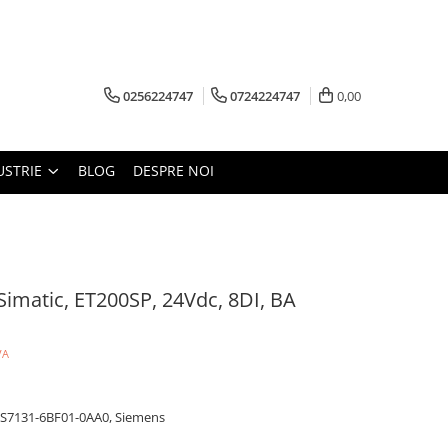
0256224747
0724224747
0,00
USTRIE
BLOG
DESPRE NOI
imatic, ET200SP, 24Vdc, 8DI, BA
VA
6ES7131-6BF01-0AA0, Siemens