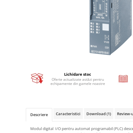
Busbar si pieptene sigurante
AFDD - Sigurante & dispozitive de
detectare
Protectii diferentiale
Protectii diferentiale RCCB
Diferential RCCB tip A
Diferential RCCB tip AC
Protectii diferentiale RCBO
Diferential RCBO curba B tip A
Lichidare stoc
Diferential RCBO curba C tip A
Oferte actualizate astăzi pentru
echipamente din gamele noastre
Diferential RCBO curba B tip AC
Diferential RCBO curba C tip AC
Aparataj modular divers
Contactoare, prot.motor
Caracteristici
Download (1)
Review-
Descriere
Contactoare
Protectii motor
Modul digital I/O pentru automat programabil (PLC) descen