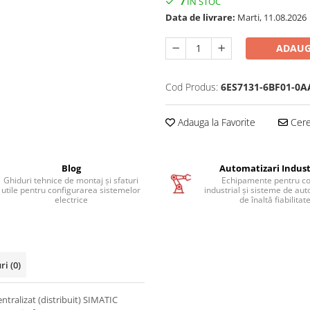
7
IN STOC
Data de livrare:
Marti, 11.08.2026
ADAUG
Cod Produs:
6ES7131-6BF01-0A
Adauga la Favorite
Cere 
Blog
Automatizari Indust
Ghiduri tehnice de montaj și sfaturi
Echipamente pentru co
utile pentru configurarea sistemelor
industrial și sisteme de au
electrice
de înaltă fiabilitat
uri
(0)
tralizat (distribuit) SIMATIC