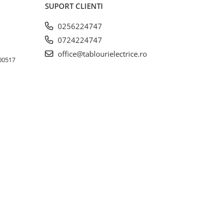
SUPORT CLIENTI
0256224747
0724224747
office@tablourielectrice.ro
300517