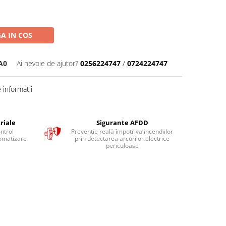
A IN COS
A0
Ai nevoie de ajutor?
0256224747
/
0724224747
informatii
riale
Sigurante AFDD
ntrol
Prevenție reală împotriva incendiilor
tomatizare
prin detectarea arcurilor electrice
e
periculoase