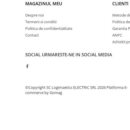
Controlere pentru automatizari
MAGAZINUL MEU
CLIENTI
Switch-uri si comunicatii
Despre noi
Metode de
Convertizoare frecvenţă
Termeni si conditii
Politica d
Invertoare (Convertizoare)
Politica de confidentialitate
Garantia 
Contact
ANPC
Accesorii convertizoare frecventa
Achizitii p
Senzori
Cabluri senzori
SOCIAL
URMARESTE-NE IN SOCIAL MEDIA
Senzori inductivi
Senzori optici
Senzori presiune
©Copyright SC Logimaetics ELECTRIC SRL 2026
Platforma E-
Senzori temperatura
commerce by Gomag
Întrerupt. autom. compacte
max.1600A
Intreruptoare automate compacte
Accesorii intreruptoare compacte
Protectii cu fuzibili