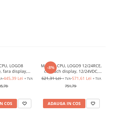
CPU, LOGO8
MODUL CPU, LOGO9 12/24RCE,
Automat p
-8%
-8%
 fara display,
cu touch display, 12/24VDC,
S7-1200, 
trari: 8DI (4AI),
intrari: 8DI (4AI), iesiri: 4DO
445,39 Lei
621,31 Lei
571,61 Lei
565,28 Lei
VA
+ TVA
+ TVA
+ TVA
(releu), Ethernet
(releu), Ethernet
85,78
751,79
N COS
ADAUGA IN COS
ADAUG