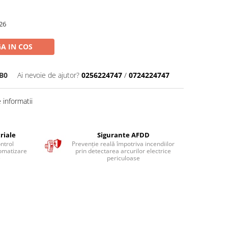
26
A IN COS
B0
Ai nevoie de ajutor?
0256224747
/
0724224747
informatii
riale
Sigurante AFDD
ntrol
Prevenție reală împotriva incendiilor
tomatizare
prin detectarea arcurilor electrice
e
periculoase