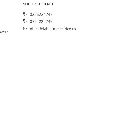
SUPORT CLIENTI
0256224747
0724224747
office@tablourielectrice.ro
300517