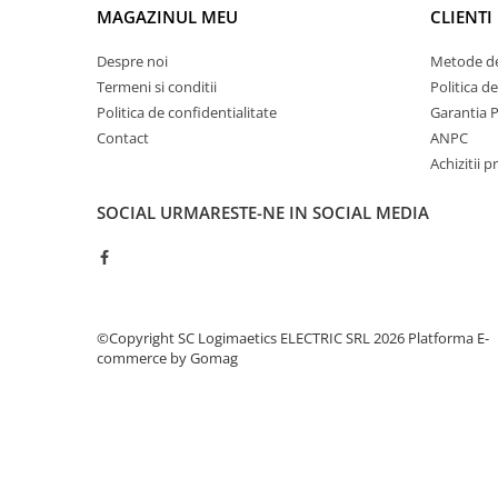
Controlere pentru automatizari
MAGAZINUL MEU
CLIENTI
Switch-uri si comunicatii
Despre noi
Metode de
Convertizoare frecvenţă
Termeni si conditii
Politica d
Invertoare (Convertizoare)
Politica de confidentialitate
Garantia 
Contact
ANPC
Accesorii convertizoare frecventa
Achizitii p
Senzori
Cabluri senzori
SOCIAL
URMARESTE-NE IN SOCIAL MEDIA
Senzori inductivi
Senzori optici
Senzori presiune
©Copyright SC Logimaetics ELECTRIC SRL 2026
Platforma E-
Senzori temperatura
commerce by Gomag
Întrerupt. autom. compacte
max.1600A
Intreruptoare automate compacte
Accesorii intreruptoare compacte
Protectii cu fuzibili