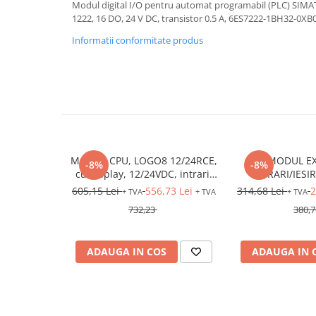
Modul digital I/O pentru automat programabil (PLC) SIMATIC
Relee de suprasarcina
1222, 16 DO, 24 V DC, transistor 0.5 A, 6ES7222-1BH32-0XB
Accesorii contactoare si protectii
Informatii conformitate produs
motor
Soft startere, relee
Soft startere
Relee comanda
Relee monitorizare
Relee siguranta
MODUL CPU, LOGO8 12/24RCE,
MODUL EX
-8%
-8%
Relee statice
cu display, 12/24VDC, intrari:
INTRARI/IESIR
8DI (4AI), iesiri: 4DO (releu),
LOGO8 DM8 12/2
605,15 Lei
556,73 Lei
314,68 Lei
2
Relee timp
+ TVA
+ TVA
+ TVA
Ethernet
intrari: 4DI, iesi
732,23
380,7
Automatizări industriale
Automate programabile (PLC)
ADAUGA IN COS
ADAUGA IN 
Relee inteligente (LOGO)
Panouri operatoare (HMI)
Surse de tensiune