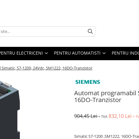
PENTRU ELECTRICENI
PENTRU AUTOMATISTI
PENTRU IND
Simatic, S7-1200, 24Vdc, SM1222, 16DO-Tranzistor
Automat programabil S
16DO-Tranzistor
904,45 Lei
832,10 Lei
+ TVA
+ T
Simatic S7-1200 ,SM1222, 16DO-Tra