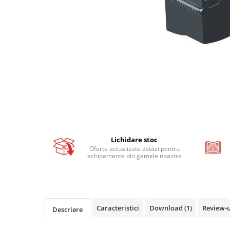
Busbar si pieptene sigurante
AFDD - Sigurante & dispozitive de
detectare
Protectii diferentiale
Protectii diferentiale RCCB
Diferential RCCB tip A
Diferential RCCB tip AC
Protectii diferentiale RCBO
Diferential RCBO curba B tip A
Diferential RCBO curba C tip A
Lichidare stoc
Oferte actualizate astăzi pentru
Diferential RCBO curba B tip AC
echipamente din gamele noastre
Diferential RCBO curba C tip AC
Aparataj modular divers
Contactoare, prot.motor
Contactoare
Caracteristici
Download (1)
Review-
Descriere
Protectii motor