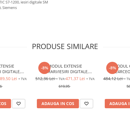
 S7-1200, iesiri digitale SM
0, Siemens
PRODUSE SIMILARE
TENSIE
MODUL EXTENSIE
MODUL 
-8%
-8%
I DIGITALE,
INTRARI/IESIRI DIGITALE,
12/24RCEO,
4R, 12/24VDC,
LOGO8 DM16 24R, 24VDC,
12/24VDC, in
89,50 Lei
512,36 Lei
471,37 Lei
484,12 Lei
+ TVA
+ TVA
+ TVA
+ T
ri: 4DO (releu)
intrari: 8DI, iesiri: 8DO (releu)
iesiri: 4DO 
6
619,95
5
COS
ADAUGA IN COS
ADAUGA I