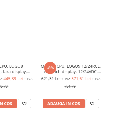
CPU, LOGO8
MODUL CPU, LOGO9 12/24RCE,
Automat p
-8%
-8%
 fara display,
cu touch display, 12/24VDC,
S7-1200, 
trari: 8DI (4AI),
intrari: 8DI (4AI), iesiri: 4DO
445,39 Lei
621,31 Lei
571,61 Lei
565,28 Lei
VA
+ TVA
+ TVA
+ TVA
(releu), Ethernet
(releu), Ethernet
85,78
751,79
N COS
ADAUGA IN COS
ADAUG