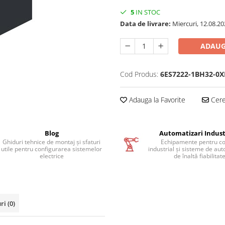
5
IN STOC
Data de livrare:
Miercuri, 12.08.20
ADAUG
Cod Produs:
6ES7222-1BH32-0X
Adauga la Favorite
Cere 
Blog
Automatizari Indust
Ghiduri tehnice de montaj și sfaturi
Echipamente pentru co
utile pentru configurarea sistemelor
industrial și sisteme de au
electrice
de înaltă fiabilitat
uri
(0)