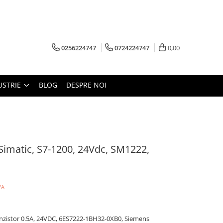
0256224747
0724224747
0,00
USTRIE
BLOG
DESPRE NOI
imatic, S7-1200, 24Vdc, SM1222,
VA
nzistor 0.5A, 24VDC, 6ES7222-1BH32-0XB0, Siemens