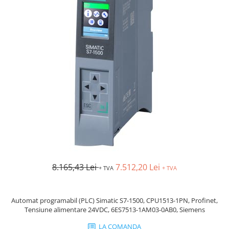
AFDD - Sigurante & dispozitive de
detectare
8.165,43 Lei
7.512,20 Lei
+ TVA
+ TVA
Automat programabil (PLC) Simatic S7-1500, CPU1513-1PN, Profinet,
Tensiune alimentare 24VDC, 6ES7513-1AM03-0AB0, Siemens
LA COMANDA