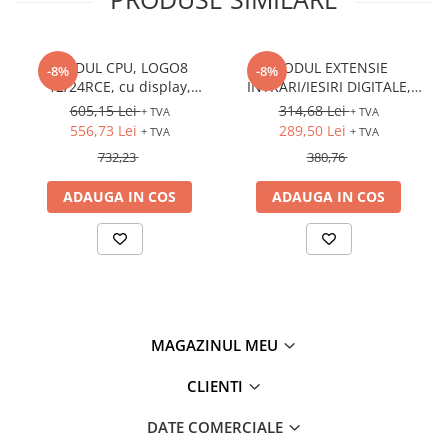
MODUL CPU, LOGO8
MODUL EXTENSIE
-8%
-8%
12/24RCE, cu display,
INTRARI/IESIRI DIGITALE,
12/24VDC, intrari: 8DI (4AI),
LOGO8 DM8 12/24R,
605,15 Lei
314,68 Lei
+ TVA
+ TVA
iesiri: 4DO (releu), Ethernet
12/24VDC, intrari: 4DI, iesiri:
556,73 Lei
289,50 Lei
+ TVA
+ TVA
4DO (releu)
732,23
380,76
ADAUGA IN COS
ADAUGA IN COS
MAGAZINUL MEU
CLIENTI
DATE COMERCIALE