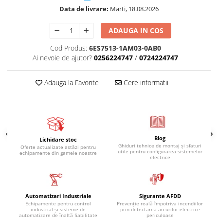
Data de livrare:
Marti, 18.08.2026
ADAUGA IN COS
Cod Produs:
6ES7513-1AM03-0AB0
Ai nevoie de ajutor?
0256224747
/
0724224747
Adauga la Favorite
Cere informatii
Blog
Lichidare stoc
Ghiduri tehnice de montaj și sfaturi
Oferte actualizate astăzi pentru
utile pentru configurarea sistemelor
echipamente din gamele noastre
electrice
Automatizari Industriale
Sigurante AFDD
Echipamente pentru control
Prevenție reală împotriva incendiilor
industrial și sisteme de
prin detectarea arcurilor electrice
automatizare de înaltă fiabilitate
periculoase