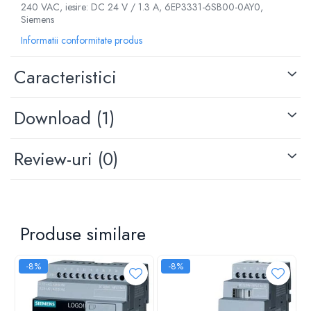
Controlere pentru automatizari
240 VAC, iesire: DC 24 V / 1.3 A, 6EP3331-6SB00-0AY0,
Siemens
Switch-uri si comunicatii
Informatii conformitate produs
Convertizoare frecvenţă
Invertoare (Convertizoare)
Caracteristici
Accesorii convertizoare frecventa
Senzori
Download (1)
Cabluri senzori
Senzori inductivi
Review-uri
(0)
Senzori optici
Senzori presiune
Senzori temperatura
Produse similare
Întrerupt. autom. compacte max.1600A
Intreruptoare automate compacte
-8%
-8%
Accesorii intreruptoare compacte
Protectii cu fuzibili