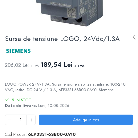
Busbar si pieptene sigurante
AFDD - Sigurante & dispozitive de
detectare
Protectii diferentiale
Sursa de tensiune LOGO, 24Vdc/1.3A
Protectii diferentiale RCCB
Diferential RCCB tip A
Diferential RCCB tip AC
189,54 Lei
Protectii diferentiale RCBO
206,02 Lei
+ TVA
+ TVA
Diferential RCBO curba B tip A
Diferential RCBO curba C tip A
LOGO!POWER 24V/1.3A, Sursa tensiune stabilizata, intrare: 100-240
VAC, iesire: DC 24 V / 1.3 A, 6EP3331-6SB00-0AY0, Siemens
Diferential RCBO curba B tip AC
Diferential RCBO curba C tip AC
2
IN STOC
Data de livrare:
Luni, 10.08.2026
Aparataj modular divers
Contactoare, prot.motor
Adauga in cos
Contactoare
Protectii motor
Cod Produs:
6EP3331-6SB00-0AY0