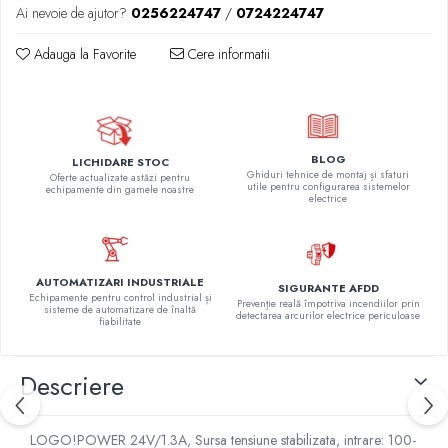
Relee de suprasarcina
Ai nevoie de ajutor?
0256224747
/
0724224747
Accesorii contactoare si protectii
Adauga la Favorite
Cere informatii
motor
Soft startere, relee
Soft startere
Relee comanda
BLOG
LICHIDARE STOC
Ghiduri tehnice de montaj și sfaturi
Oferte actualizate astăzi pentru
Relee monitorizare
utile pentru configurarea sistemelor
echipamente din gamele noastre
electrice
Relee siguranta
Relee statice
Relee timp
AUTOMATIZARI INDUSTRIALE
SIGURANTE AFDD
Echipamente pentru control industrial și
Automatizări industriale
Prevenție reală împotriva incendiilor prin
sisteme de automatizare de înaltă
detectarea arcurilor electrice periculoase
fiabilitate
Automate programabile (PLC)
Relee inteligente (LOGO)
Descriere
Panouri operatoare (HMI)
Surse de tensiune
LOGO!POWER 24V/1.3A, Sursa tensiune stabilizata, intrare: 100-