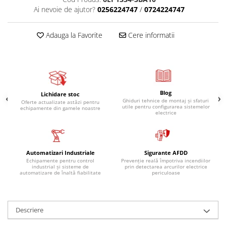
Ai nevoie de ajutor?
0256224747
/
0724224747
Adauga la Favorite
Cere informatii
Blog
Lichidare stoc
Ghiduri tehnice de montaj și sfaturi
Oferte actualizate astăzi pentru
utile pentru configurarea sistemelor
echipamente din gamele noastre
electrice
Automatizari Industriale
Sigurante AFDD
Echipamente pentru control
Prevenție reală împotriva incendiilor
industrial și sisteme de
prin detectarea arcurilor electrice
automatizare de înaltă fiabilitate
periculoase
Descriere