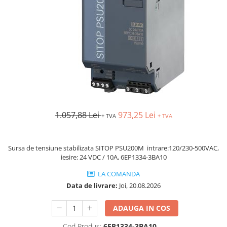
AFDD - Sigurante & dispozitive de
detectare
1.057,88 Lei
973,25 Lei
+ TVA
+ TVA
Sursa de tensiune stabilizata SITOP PSU200M intrare:120/230-500VAC,
iesire: 24 VDC / 10A, 6EP1334-3BA10
LA COMANDA
Data de livrare:
Joi, 20.08.2026
ADAUGA IN COS
Cod Produs:
6EP1334-3BA10