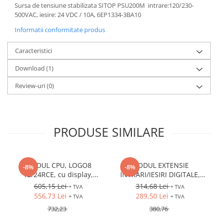
Sursa de tensiune stabilizata SITOP PSU200M intrare:120/230-
500VAC, iesire: 24 VDC / 10A, 6EP1334-3BA10
Informatii conformitate produs
Caracteristici
Download (1)
Review-uri
(0)
PRODUSE SIMILARE
MODUL CPU, LOGO8
MODUL EXTENSIE
-8%
-8%
12/24RCE, cu display,
INTRARI/IESIRI DIGITALE,
12/24VDC, intrari: 8DI (4AI),
LOGO8 DM8 12/24R,
605,15 Lei
314,68 Lei
+ TVA
+ TVA
iesiri: 4DO (releu), Ethernet
12/24VDC, intrari: 4DI, iesiri:
556,73 Lei
289,50 Lei
+ TVA
+ TVA
4DO (releu)
732,23
380,76