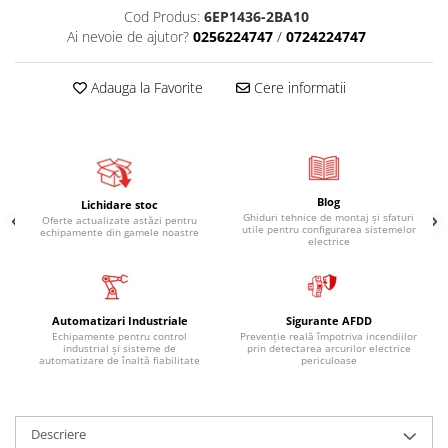
Cod Produs:
6EP1436-2BA10
Ai nevoie de ajutor?
0256224747
/
0724224747
Adauga la Favorite
Cere informatii
Blog
Lichidare stoc
Ghiduri tehnice de montaj și sfaturi
Oferte actualizate astăzi pentru
utile pentru configurarea sistemelor
echipamente din gamele noastre
electrice
Automatizari Industriale
Sigurante AFDD
Echipamente pentru control
Prevenție reală împotriva incendiilor
industrial și sisteme de
prin detectarea arcurilor electrice
automatizare de înaltă fiabilitate
periculoase
Descriere