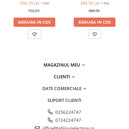
iesiri: 4DO (releu), Ethernet
12/24VDC, intrari: 4DI, iesiri:
556,73 Lei
289,50 Lei
+ TVA
+ TVA
4DO (releu)
732,23
380,76
ADAUGA IN COS
ADAUGA IN COS
MAGAZINUL MEU
CLIENTI
DATE COMERCIALE
SUPORT CLIENTI
0256224747
0724224747
office@tablourielectrice.ro