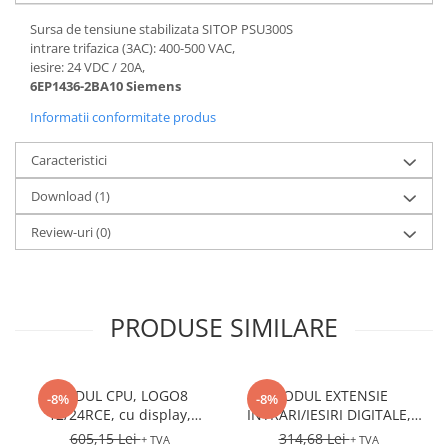
Sursa de tensiune stabilizata SITOP PSU300S
intrare trifazica (3AC): 400-500 VAC,
iesire: 24 VDC / 20A,
6EP1436-2BA10 Siemens
Informatii conformitate produs
Caracteristici
Download (1)
Review-uri
(0)
PRODUSE SIMILARE
MODUL CPU, LOGO8
MODUL EXTENSIE
-8%
-8%
12/24RCE, cu display,
INTRARI/IESIRI DIGITALE,
12/24VDC, intrari: 8DI (4AI),
LOGO8 DM8 12/24R,
605,15 Lei
314,68 Lei
+ TVA
+ TVA