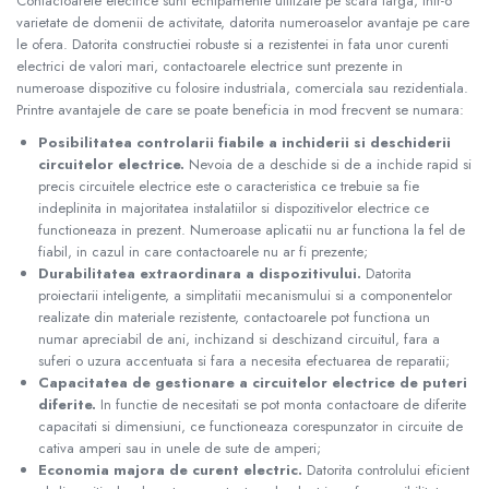
Contactoarele electrice sunt echipamente utilizate pe scara larga, intr-o
varietate de domenii de activitate, datorita numeroaselor avantaje pe care
le ofera. Datorita constructiei robuste si a rezistentei in fata unor curenti
electrici de valori mari, contactoarele electrice sunt prezente in
numeroase dispozitive cu folosire industriala, comerciala sau rezidentiala.
Printre avantajele de care se poate beneficia in mod frecvent se numara:
Posibilitatea controlarii fiabile a inchiderii si deschiderii
circuitelor electrice.
Nevoia de a deschide si de a inchide rapid si
precis circuitele electrice este o caracteristica ce trebuie sa fie
indeplinita in majoritatea instalatiilor si dispozitivelor electrice ce
functioneaza in prezent. Numeroase aplicatii nu ar functiona la fel de
fiabil, in cazul in care contactoarele nu ar fi prezente;
Durabilitatea extraordinara a dispozitivului.
Datorita
proiectarii inteligente, a simplitatii mecanismului si a componentelor
realizate din materiale rezistente, contactoarele pot functiona un
numar apreciabil de ani, inchizand si deschizand circuitul, fara a
suferi o uzura accentuata si fara a necesita efectuarea de reparatii;
Capacitatea de gestionare a circuitelor electrice de puteri
diferite.
In functie de necesitati se pot monta contactoare de diferite
capacitati si dimensiuni, ce functioneaza corespunzator in circuite de
cativa amperi sau in unele de sute de amperi;
Economia majora de curent electric.
Datorita controlului eficient