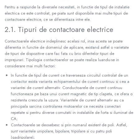
Pentru a raspunde la diversele necesitati, in functie de tipul de instalatie
electrica ce este controlat, pe piata sunt disponibile mai multe tipuri de
contactoare electrice, ce se diferentiaza intre ele.
2.1. Tipuri de contactoare electrice
Contactoarele electrice indeplinesc acelasi rol, insa acesta se poate
diferentia in functie de domeniul de aplicare, existand astfel o varietate
de tipuri de dispozitive care fac fata cu brio diferitelor tipuri de
imprejurari. Tipologia contactoarelor se poate realiza luandu-se in
considerare mai multi factori:
In functie de tipul de curent ce traverseaza circuitul controlat de un
contactor exista varianta echipamentului de curent continuu si cea a
variantei de curent alternativ. Conductoarele de curent continuu
functioneaza pe baza unui curent magnetic de tip clapeta, ce ofera o
rezistenta crescuta la uzura. Variantele de curent alternativ au ca
principala sarcina controlarea motoarelor ce necesita conectari
repetate si pentru diverse comutatii in instalatiile de forta si iluminat de
CA;
Contactoarele se deosebesc si prin numarul existent de poli. Astfel,
sunt variantele unipolare, bipolare, tripolare si cu patru poli
(qadripolare);