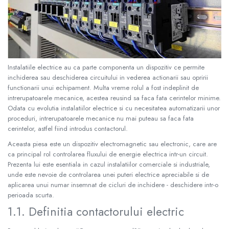
Instalatiile electrice au ca parte componenta un dispozitiv ce permite
inchiderea sau deschiderea circuitului in vederea actionarii sau opririi
functionarii unui echipament. Multa vreme rolul a fost indeplinit de
intrerupatoarele mecanice, acestea reusind sa faca fata cerintelor minime.
Odata cu evolutia instalatiilor electrice si cu necesitatea automatizarii unor
proceduri, intrerupatoarele mecanice nu mai puteau sa faca fata
cerintelor, astfel fiind introdus contactorul.
Aceasta piesa este un dispozitiv electromagnetic sau electronic, care are
ca principal rol controlarea fluxului de energie electrica intr-un circuit.
Prezenta lui este esentiala in cazul instalatiilor comerciale si industriale,
unde este nevoie de controlarea unei puteri electrice apreciabile si de
aplicarea unui numar insemnat de cicluri de inchidere - deschidere intr-o
perioada scurta.
1.1. Definitia contactorului electric