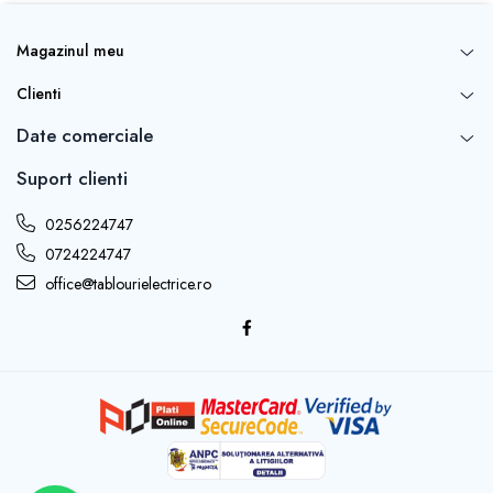
Magazinul meu
Clienti
Date comerciale
Suport clienti
0256224747
0724224747
office@tablourielectrice.ro