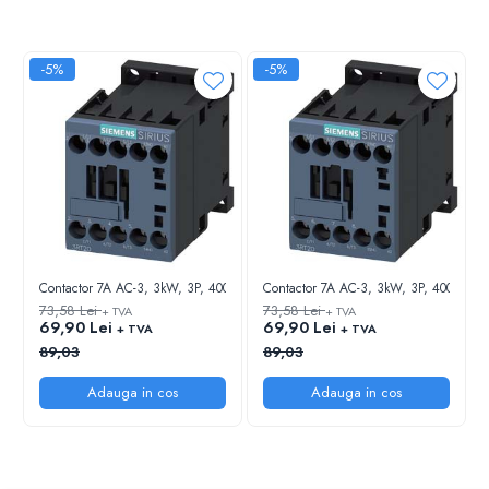
-5%
-5%
Contactor 7A AC-3, 3kW, 3P, 400V, 1NO, Uc=24Vac, S00
Contacto
73,58 Lei
73,58 Lei
+ TVA
+ TVA
69,90 Lei
69,90 Lei
+ TVA
+ TVA
89,03
89,03
Adauga in cos
Adauga in cos