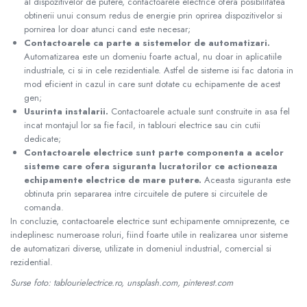
al dispozitivelor de putere, contactoarele electrice ofera posibilitatea
obtinerii unui consum redus de energie prin oprirea dispozitivelor si
pornirea lor doar atunci cand este necesar;
Contactoarele ca parte a sistemelor de automatizari.
Automatizarea este un domeniu foarte actual, nu doar in aplicatiile
industriale, ci si in cele rezidentiale. Astfel de sisteme isi fac datoria in
mod eficient in cazul in care sunt dotate cu echipamente de acest
gen;
Usurinta instalarii.
Contactoarele actuale sunt construite in asa fel
incat montajul lor sa fie facil, in tablouri electrice sau cin cutii
dedicate;
Contactoarele electrice sunt parte componenta a acelor
sisteme care ofera siguranta lucratorilor ce actioneaza
echipamente electrice de mare putere.
Aceasta siguranta este
obtinuta prin separarea intre circuitele de putere si circuitele de
comanda.
In concluzie, contactoarele electrice sunt echipamente omniprezente, ce
indeplinesc numeroase roluri, fiind foarte utile in realizarea unor sisteme
de automatizari diverse, utilizate in domeniul industrial, comercial si
rezidential.
Surse foto: tablourielectrice.ro, unsplash.com, pinterest.com