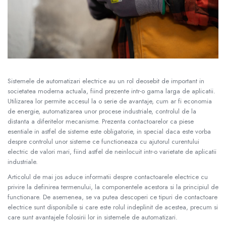
AFDD - Sigurante & dispozitive de
detectare
Sistemele de automatizari electrice au un rol deosebit de important in
societatea moderna actuala, fiind prezente intr-o gama larga de aplicatii.
Utilizarea lor permite accesul la o serie de avantaje, cum ar fi economia
de energie, automatizarea unor procese industriale, controlul de la
distanta a diferitelor mecanisme. Prezenta contactoarelor ca piese
esentiale in astfel de sisteme este obligatorie, in special daca este vorba
despre controlul unor sisteme ce functioneaza cu ajutorul curentului
electric de valori mari, fiind astfel de neinlocuit intr-o varietate de aplicatii
industriale.
Articolul de mai jos aduce informatii despre contactoarele electrice cu
privire la definirea termenului, la componentele acestora si la principiul de
functionare. De asemenea, se va putea descoperi ce tipuri de contactoare
electrice sunt disponibile si care este rolul indeplinit de acestea, precum si
care sunt avantajele folosirii lor in sistemele de automatizari.