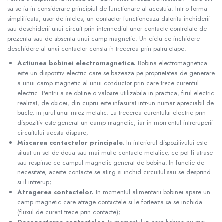
sa se ia in considerare principiul de functionare al acestuia. Intr-o forma
simplificata, usor de inteles, un contactor functioneaza datorita inchiderii
sau deschiderii unui circuit prin intermediul unor contacte controlate de
prezenta sau de absenta unui camp magnetic. Un ciclu de inchidere -
deschidere al unui contactor consta in trecerea prin patru etape:
Actiunea bobinei electromagnetice.
Bobina electromagnetica
este un dispozitiv electric care se bazeaza pe proprietatea de generare
a unui camp magnetic al unui conductor prin care trece curentul
electric. Pentru a se obtine o valoare utilizabila in practica, firul electric
realizat, de obicei, din cupru este infasurat intr-un numar apreciabil de
bucle, in jurul unui miez metalic. La trecerea curentului electric prin
dispozitiv este generat un camp magnetic, iar in momentul intreruperii
circuitului acesta dispare;
Miscarea contactelor principale.
In interiorul dispozitivului este
situat un set de doua sau mai multe contacte metalice, ce pot fi atrase
sau respinse de campul magnetic generat de bobina. In functie de
necesitate, aceste contacte se ating si inchid circuitul sau se desprind
si il intrerup;
Atragerea contactelor.
In momentul alimentarii bobinei apare un
camp magnetic care atrage contactele si le forteaza sa se inchida
(fluxul de curent trece prin contacte);
Deconectarea contactelor.
In momentul in care bobina nu mai