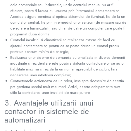
cele comerciale sau industriale, unde controlul manual nu ar fi
eficient, poate fi facuta cu usurinta prin intermediul contactoarelor.
Acestea asigura pornirea si oprirea sistemului de iluminat, fie de la un
comutator central, fie prin intermediul unor senzori (de miscare sau de
detectare a luminozitatii) sau chiar de catre un computer care poate fi
programat dupa dorinta;
Controlul incalzirii si climatizarii se realizeaza extrem de facil cu
ajutorul contactoarelor, pentru ca se poate obtine un control precis
printr-un consum minim de energie;
Realizarea unor sisteme de comanda automatizata in diverse domenii
industriale si rezidentiale este posibila datorita contactoarelor ce au o
fiabilitate maxima si rezista la un numar apreciabil de cicluri, fara
necesitatea unei intretineri complexe;
Contactoarele actioneaza ca un releu, insa spre deosebire de acestia
pot gestiona sarcini mult mai mari. Astfel, aceste echipamente sunt
utile la controlarea unor instalatii de mare putere.
3. Avantajele utilizarii unui
contactor in sistemele de
automatizari