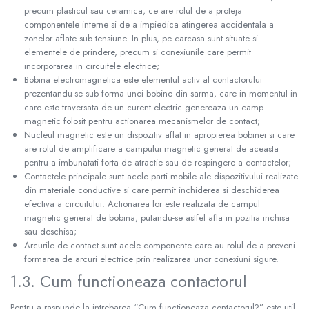
precum plasticul sau ceramica, ce are rolul de a proteja
componentele interne si de a impiedica atingerea accidentala a
zonelor aflate sub tensiune. In plus, pe carcasa sunt situate si
elementele de prindere, precum si conexiunile care permit
incorporarea in circuitele electrice;
Bobina electromagnetica este elementul activ al contactorului
prezentandu-se sub forma unei bobine din sarma, care in momentul in
care este traversata de un curent electric genereaza un camp
magnetic folosit pentru actionarea mecanismelor de contact;
Nucleul magnetic este un dispozitiv aflat in apropierea bobinei si care
are rolul de amplificare a campului magnetic generat de aceasta
pentru a imbunatati forta de atractie sau de respingere a contactelor;
Contactele principale sunt acele parti mobile ale dispozitivului realizate
din materiale conductive si care permit inchiderea si deschiderea
efectiva a circuitului. Actionarea lor este realizata de campul
magnetic generat de bobina, putandu-se astfel afla in pozitia inchisa
sau deschisa;
Arcurile de contact sunt acele componente care au rolul de a preveni
formarea de arcuri electrice prin realizarea unor conexiuni sigure.
1.3. Cum functioneaza contactorul
Pentru a raspunde la intrebarea “Cum functioneaza contactorul?” este util