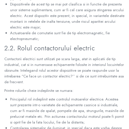
Dispozitivele de acest tip se mai pot clasifica si in functie de prezenta
unor sisteme suplimentare, cum ar fi cel care asigura stingerea arcului
electric. Acest dispozitiv este prezent, in special, in variantele destinate
montarii in retelele de inalta tensiune, unde riscul aparitiei arcului
electric este major;
Actuatoarele de comutatie sunt fie de tip electromagnetic, fie
electropneumatic;
2.2. Rolul contactorului electric
Contactorii electrici sunt utilizati pe scara larga, atat in aplicatii de tip
industrial, cat si in numeroase echipamente folosite in interiorul locuintelor
obisnuite. Intelegand rolul acestor dispozitive se poate raspunde usor la
intrebarea “Ce face un contactor electric?’’ si de ce sunt intrebuintate asa
de frecvent.
Printre rolurile cheie indeplinite se numara:
Principalul rol indeplinit este controlul motoarelor electrice. Acestea
sunt prezente intr-o varietate de echipamente casnice si industriale,
cum ar fi masinile de spalat, pompele de apa, strungurile, masinile de
prelucrat metale etc. Prin actiunea contactorului motorul poate fi pornit
si oprit fie de la fata locului, fie de la distanta;
Controlarea sistemelor de iluminat, in special daca este vorba despre