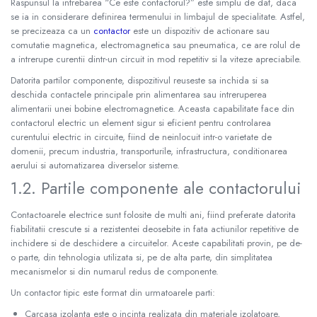
Raspunsul la intrebarea “Ce este contactorul?” este simplu de dat, daca
se ia in considerare definirea termenului in limbajul de specialitate. Astfel,
se precizeaza ca un
contactor
este un dispozitiv de actionare sau
comutatie magnetica, electromagnetica sau pneumatica, ce are rolul de
a intrerupe curentii dintr-un circuit in mod repetitiv si la viteze apreciabile.
Datorita partilor componente, dispozitivul reuseste sa inchida si sa
deschida contactele principale prin alimentarea sau intreruperea
alimentarii unei bobine electromagnetice. Aceasta capabilitate face din
contactorul electric un element sigur si eficient pentru controlarea
curentului electric in circuite, fiind de neinlocuit intr-o varietate de
domenii, precum industria, transporturile, infrastructura, conditionarea
aerului si automatizarea diverselor sisteme.
1.2. Partile componente ale contactorului
Contactoarele electrice sunt folosite de multi ani, fiind preferate datorita
fiabilitatii crescute si a rezistentei deosebite in fata actiunilor repetitive de
inchidere si de deschidere a circuitelor. Aceste capabilitati provin, pe de-
o parte, din tehnologia utilizata si, pe de alta parte, din simplitatea
mecanismelor si din numarul redus de componente.
Un contactor tipic este format din urmatoarele parti:
Carcasa izolanta este o incinta realizata din materiale izolatoare,