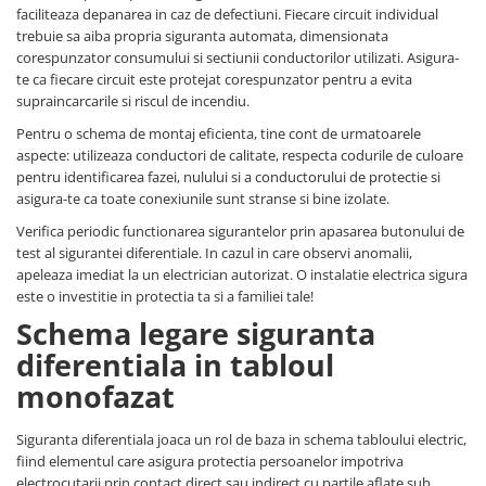
faciliteaza depanarea in caz de defectiuni. Fiecare circuit individual
Sterilizare cu ultraviolete UVC
trebuie sa aiba propria siguranta automata, dimensionata
Tuburi protectie cabluri si
corespunzator consumului si sectiunii conductorilor utilizati. Asigura-
conductoare
te ca fiecare circuit este protejat corespunzator pentru a evita
Accesorii tuburi protectie
supraincarcarile si riscul de incendiu.
Tuburi protectie dublu-perete
Pentru o schema de montaj eficienta, tine cont de urmatoarele
aspecte: utilizeaza conductori de calitate, respecta codurile de culoare
Tuburi protectie flexibile
pentru identificarea fazei, nulului si a conductorului de protectie si
asigura-te ca toate conexiunile sunt stranse si bine izolate.
Tuburi protectie rigide
Verifica periodic functionarea sigurantelor prin apasarea butonului de
Iluminat
test al sigurantei diferentiale. In cazul in care observi anomalii,
Stalpi de iluminat
apeleaza imediat la un electrician autorizat. O instalatie electrica sigura
Stalpi cu flansa
este o investitie in protectia ta si a familiei tale!
Schema legare siguranta
diferentiala in tabloul
monofazat
Siguranta diferentiala joaca un rol de baza in schema tabloului electric,
fiind elementul care asigura protectia persoanelor impotriva
electrocutarii prin contact direct sau indirect cu partile aflate sub