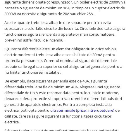
sigurante dimensionate corespunzator. Un boiler electric de 2000W va
necesita o siguranta de minimum 16A, in timp ce un cuptor electric de
3000W va necesita o siguranta de 20A sau chiar 25A.
Aceste aparate trebuie sa aiba circuite separate pentru a evita
suprasarcina celorlalte circuite din locuinta. Circuitele dedicate asigura
functionarea sigura si eficienta a aparatelor mari consumatoare,
prevenind astfel riscul de incendiu.
Siguranta diferentiala este un element obligatoriu in orice tablou
electric modern si trebuie sa aiba o sensibilitate de 30mA pentru
protectia persoanelor. Curentul nominal al sigurantei diferentiale
trebuie sa fie egal sau superior cu cel al sigurantei generale, pentru a
nu limita functionarea instalatiei.
De exemplu, daca siguranta generala este de 40A, siguranta
diferentiala trebuie sa fie de minimum 40A. Alegerea unei sigurante
diferentiale de tip A este recomandata pentru locuintele moderne,
deoarece ofera protectie si impotriva curentilor diferentiali pulsatori
generati de aparatele electronice. Pentru a completa instalatia
electrica, poti opta pentru
ultraterminale (prize, intrerupatoare)
de
calitate, care sa asigure siguranta si functionalitatea circuitelor
electrice.
Schema tabloului electric monofazat reprezinta baza unei instalatii