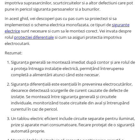
Relee de suprasarcina
impotriva suprasarcinilor, scurtcircuitelor si a altor defectiuni care pot
pune in pericol siguranta persoanelor si a bunurilor.
Accesorii contactoare si protectii
In acest ghid, vei descoperi pas cu pas cum sa proiectezi si sa
motor
implementezi o schema electrica monofazata, ce tipuri de
sigurante
Soft startere, relee
electrice
sunt necesare si cum sa le montezi corect. Vei invata despre
Soft startere
rolul
protectiei diferentiale
si cum sa asiguri protectia impotriva
electrocutarii.
Relee comanda
Rezumat:
Relee monitorizare
Siguranța generală se montează imediat după contor și are rolul de
Relee siguranta
a proteja întreaga instalație electrică, permițând întreruperea
completă a alimentării atunci când este necesar.
Relee statice
Siguranța diferențială este esențială în prevenirea electrocutărilor,
Relee timp
deoarece detectează scurgerile de curent cauzate de defecte de
Automatizări industriale
izolație. Se montează între siguranța generală și circuitele
Automate programabile (PLC)
individuale, monitorizând toate circuitele din aval și întrerupând
curentul în caz de pericol.
Relee inteligente (LOGO)
Un tablou electric eficient include circuite separate pentru iluminat,
Panouri operatoare (HMI)
prize și aparate mari consumatoare, fiecare protejat de o siguranță
automată proprie.
Surse de tensiune