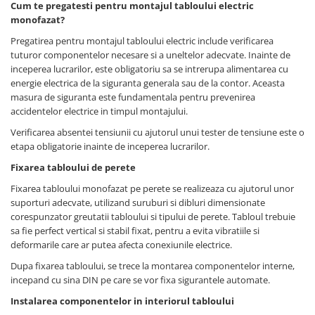
Cum te pregatesti pentru montajul tabloului electric
monofazat?
Pregatirea pentru montajul tabloului electric include verificarea
tuturor componentelor necesare si a uneltelor adecvate. Inainte de
inceperea lucrarilor, este obligatoriu sa se intrerupa alimentarea cu
energie electrica de la siguranta generala sau de la contor. Aceasta
masura de siguranta este fundamentala pentru prevenirea
accidentelor electrice in timpul montajului.
Verificarea absentei tensiunii cu ajutorul unui tester de tensiune este o
etapa obligatorie inainte de inceperea lucrarilor.
Fixarea tabloului de perete
Fixarea tabloului monofazat pe perete se realizeaza cu ajutorul unor
suporturi adecvate, utilizand suruburi si dibluri dimensionate
corespunzator greutatii tabloului si tipului de perete. Tabloul trebuie
sa fie perfect vertical si stabil fixat, pentru a evita vibratiile si
deformarile care ar putea afecta conexiunile electrice.
Dupa fixarea tabloului, se trece la montarea componentelor interne,
incepand cu sina DIN pe care se vor fixa sigurantele automate.
Instalarea componentelor in interiorul tabloului