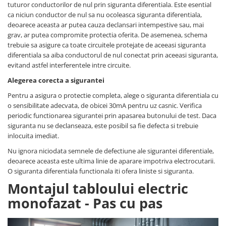
tuturor conductorilor de nul prin siguranta diferentiala. Este esential
ca niciun conductor de nul sa nu ocoleasca siguranta diferentiala,
deoarece aceasta ar putea cauza declansari intempestive sau, mai
grav, ar putea compromite protectia oferita. De asemenea, schema
trebuie sa asigure ca toate circuitele protejate de aceeasi siguranta
diferentiala sa aiba conductorul de nul conectat prin aceeasi siguranta,
evitand astfel interferentele intre circuite.
Alegerea corecta a sigurantei
Pentru a asigura o protectie completa, alege o siguranta diferentiala cu
o sensibilitate adecvata, de obicei 30mA pentru uz casnic. Verifica
periodic functionarea sigurantei prin apasarea butonului de test. Daca
siguranta nu se declanseaza, este posibil sa fie defecta si trebuie
inlocuita imediat.
Nu ignora niciodata semnele de defectiune ale sigurantei diferentiale,
deoarece aceasta este ultima linie de aparare impotriva electrocutarii.
O siguranta diferentiala functionala iti ofera liniste si siguranta.
Montajul tabloului electric
monofazat - Pas cu pas