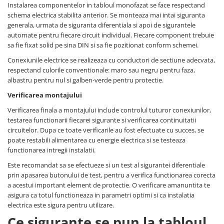
Instalarea componentelor in tabloul monofazat se face respectand
schema electrica stabilita anterior. Se monteaza mai intai siguranta
generala, urmata de siguranta diferentiala si apoi de sigurantele
automate pentru fiecare circuit individual. Fiecare component trebuie
sa fie fixat solid pe sina DIN si sa fie pozitionat conform schemei.
Conexiunile electrice se realizeaza cu conductori de sectiune adecvata,
respectand culorile conventionale: maro sau negru pentru faza,
albastru pentru nul si galben-verde pentru protectie.
Verificarea montajului
Verificarea finala a montajului include controlul tuturor conexiunilor,
testarea functionarii fiecarei sigurante si verificarea continuitatii
circuitelor. Dupa ce toate verificarile au fost efectuate cu succes, se
poate restabili alimentarea cu energie electrica si se testeaza
functionarea intregii instalatii.
Este recomandat sa se efectueze si un test al sigurantei diferentiale
prin apasarea butonului de test, pentru a verifica functionarea corecta
a acestui important element de protectie. O verificare amanuntita te
asigura ca totul functioneaza in parametri optimi si ca instalatia
electrica este sigura pentru utilizare.
Ce sigurante se pun la tabloul