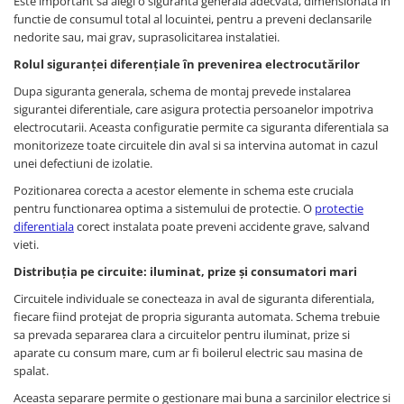
Este important sa alegi o siguranta generala adecvata, dimensionata in
Potentiometre, Butoane diverse
functie de consumul total al locuintei, pentru a preveni declansarile
nedorite sau, mai grav, suprasolicitarea instalatiei.
Accesorii butoane lampi
Rolul siguranței diferențiale în prevenirea electrocutărilor
Diverse pt. instalatii si tablouri
electrice
Dupa siguranta generala, schema de montaj prevede instalarea
sigurantei diferentiale, care asigura protectia persoanelor impotriva
Cofrete si Tablouri electrice
electrocutarii. Aceasta configuratie permite ca siguranta diferentiala sa
Componente pentru tablouri
monitorizeze toate circuitele din aval si sa intervina automat in cazul
electrice
unei defectiuni de izolatie.
Stechere si Prize industriale
Pozitionarea corecta a acestor elemente in schema este cruciala
pentru functionarea optima a sistemului de protectie. O
protectie
Ultraterminale (prize,
diferentiala
corect instalata poate preveni accidente grave, salvand
intrerupatoare)
vieti.
Siemens ST (incastrat)
Distribuția pe circuite: iluminat, prize și consumatori mari
Siemens PT (aparent)
Circuitele individuale se conecteaza in aval de siguranta diferentiala,
Doze aparat
fiecare fiind protejat de propria siguranta automata. Schema trebuie
sa prevada separarea clara a circuitelor pentru iluminat, prize si
Protecţie trăsnet-supratensiuni
aparate cu consum mare, cum ar fi boilerul electric sau masina de
Protectii supratensiuni
spalat.
Sisteme de paratrasnet
Aceasta separare permite o gestionare mai buna a sarcinilor electrice si