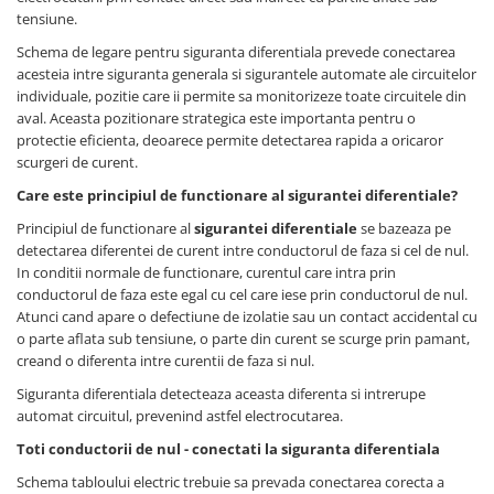
tensiune.
Schema de legare pentru siguranta diferentiala prevede conectarea
acesteia intre siguranta generala si sigurantele automate ale circuitelor
individuale, pozitie care ii permite sa monitorizeze toate circuitele din
aval. Aceasta pozitionare strategica este importanta pentru o
protectie eficienta, deoarece permite detectarea rapida a oricaror
scurgeri de curent.
Care este principiul de functionare al sigurantei diferentiale?
Principiul de functionare al
sigurantei diferentiale
se bazeaza pe
detectarea diferentei de curent intre conductorul de faza si cel de nul.
In conditii normale de functionare, curentul care intra prin
conductorul de faza este egal cu cel care iese prin conductorul de nul.
Atunci cand apare o defectiune de izolatie sau un contact accidental cu
o parte aflata sub tensiune, o parte din curent se scurge prin pamant,
creand o diferenta intre curentii de faza si nul.
Siguranta diferentiala detecteaza aceasta diferenta si intrerupe
automat circuitul, prevenind astfel electrocutarea.
Toti conductorii de nul - conectati la siguranta diferentiala
Schema tabloului electric trebuie sa prevada conectarea corecta a