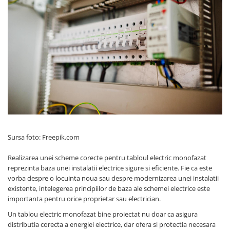
Busbar si pieptene sigurante
AFDD - Sigurante & dispozitive de
detectare
Protectii diferentiale
Protectii diferentiale RCCB
Diferential RCCB tip A
Diferential RCCB tip AC
Protectii diferentiale RCBO
Diferential RCBO curba B tip A
Diferential RCBO curba C tip A
Sursa foto: Freepik.com
Diferential RCBO curba B tip AC
Realizarea unei scheme corecte pentru tabloul electric monofazat
Diferential RCBO curba C tip AC
reprezinta baza unei instalatii electrice sigure si eficiente. Fie ca este
Aparataj modular divers
vorba despre o locuinta noua sau despre modernizarea unei instalatii
existente, intelegerea principiilor de baza ale schemei electrice este
Contactoare, prot.motor
importanta pentru orice proprietar sau electrician.
Contactoare
Un tablou electric monofazat bine proiectat nu doar ca asigura
Protectii motor
distributia corecta a energiei electrice, dar ofera si protectia necesara