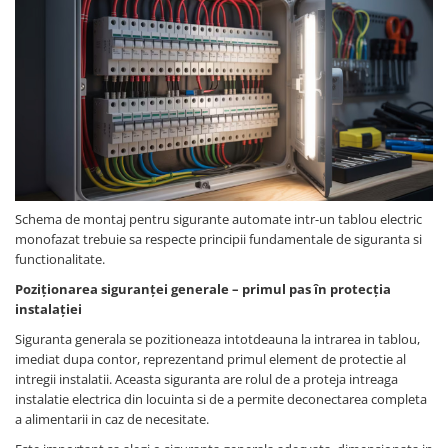
Fuzibili tip CH
Fuzibili tip D
Fuzibili tip D0
Fuzibili tip MPR
Separatoare si socluri fuzibili
Comutatoare, Cleme
Comutatoare siguranta
Schema de montaj pentru sigurante automate intr-un tablou electric
Cleme
monofazat trebuie sa respecte principii fundamentale de siguranta si
functionalitate.
Limitatoare pozitie mecanice
Poziționarea siguranței generale – primul pas în protecția
Distribuitoare
instalației
Butoane si lampi
Siguranta generala se pozitioneaza intotdeauna la intrarea in tablou,
Butoane
imediat dupa contor, reprezentand primul element de protectie al
intregii instalatii. Aceasta siguranta are rolul de a proteja intreaga
Lampi
instalatie electrica din locuinta si de a permite deconectarea completa
Selectoare
a alimentarii in caz de necesitate.
Ciuperci emergenta,