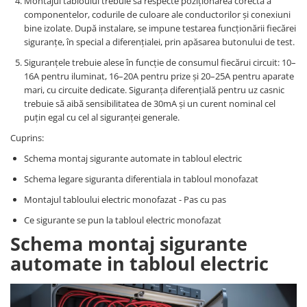
Montajul tabloului trebuie să respecte poziționarea corectă a
Controlere pentru automatizari
componentelor, codurile de culoare ale conductorilor și conexiuni
Switch-uri si comunicatii
bine izolate. După instalare, se impune testarea funcționării fiecărei
siguranțe, în special a diferențialei, prin apăsarea butonului de test.
Convertizoare frecvenţă
Siguranțele trebuie alese în funcție de consumul fiecărui circuit: 10–
Invertoare (Convertizoare)
16A pentru iluminat, 16–20A pentru prize și 20–25A pentru aparate
Accesorii convertizoare frecventa
mari, cu circuite dedicate. Siguranța diferențială pentru uz casnic
trebuie să aibă sensibilitatea de 30mA și un curent nominal cel
Senzori
puțin egal cu cel al siguranței generale.
Cabluri senzori
Cuprins:
Senzori inductivi
Schema montaj sigurante automate in tabloul electric
Senzori optici
Schema legare siguranta diferentiala in tabloul monofazat
Senzori presiune
Montajul tabloului electric monofazat - Pas cu pas
Senzori temperatura
Ce sigurante se pun la tabloul electric monofazat
Întrerupt. autom. compacte
Schema montaj sigurante
max.1600A
automate in tabloul electric
Intreruptoare automate compacte
Accesorii intreruptoare compacte
Protectii cu fuzibili