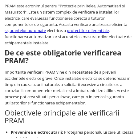
PRAM este acronimul pentru "Protectie prin Relee, Automatizari si
Fuzibili tip CH
Masuratori". Este un sistem complex de verificare a instalatiilor
Fuzibili tip D
electrice, care evalueaza functionarea corecta a tuturor
componentelor de siguranta. Aceasta verificare analizeaza eficienta
Fuzibili tip D0
sigurantelor automate
electrice, a
protectiilor diferentiale
,
Fuzibili tip MPR
functionarea automatizarilor si acuratetea masuratorilor efectuate de
echipamentele instalate.
Separatoare si socluri fuzibili
De ce este obligatorie verificarea
Comutatoare, Cleme
PRAM?
Comutatoare siguranta
Cleme
Importanta verificarii PRAM vine din necesitatea de a preveni
accidentele electrice grave. Orice instalatie electrica se deterioreaza in
Limitatoare pozitie mecanice
timp din cauza uzurii naturale, a solicitarii excesive a circuitelor, a
coroziunii componentelor metalice si a imbatranirii izolatiilor. Aceste
Distribuitoare
procese pot crea situatii periculoase, care pun in pericol siguranta
Butoane si lampi
utilizatorilor si functionarea echipamentelor.
Butoane
Obiectivele principale ale verificarii
Lampi
PRAM
Selectoare
Prevenirea electrocutarii:
Protejarea personalului care utilizeaza
Ciuperci emergenta,