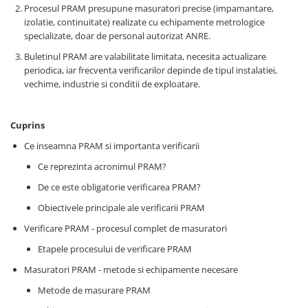
Relee de suprasarcina
Procesul PRAM presupune masuratori precise (impamantare,
izolatie, continuitate) realizate cu echipamente metrologice
Accesorii contactoare si protectii
specializate, doar de personal autorizat ANRE.
motor
Buletinul PRAM are valabilitate limitata, necesita actualizare
Soft startere, relee
periodica, iar frecventa verificarilor depinde de tipul instalatiei,
Soft startere
vechime, industrie si conditii de exploatare.
Relee comanda
Relee monitorizare
Cuprins
Relee siguranta
Ce inseamna PRAM si importanta verificarii
Relee statice
Ce reprezinta acronimul PRAM?
Relee timp
De ce este obligatorie verificarea PRAM?
Obiectivele principale ale verificarii PRAM
Automatizări industriale
Automate programabile (PLC)
Verificare PRAM - procesul complet de masuratori
Relee inteligente (LOGO)
Etapele procesului de verificare PRAM
Panouri operatoare (HMI)
Masuratori PRAM - metode si echipamente necesare
Surse de tensiune
Metode de masurare PRAM