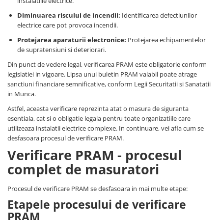
instalatiile electrice.
Potentiometre, Butoane diverse
Diminuarea riscului de incendii:
Identificarea defectiunilor
Accesorii butoane lampi
electrice care pot provoca incendii.
Diverse pt. instalatii si tablouri
Protejarea aparaturii electronice:
Protejarea echipamentelor
electrice
de supratensiuni si deteriorari.
Cofrete si Tablouri electrice
Din punct de vedere legal, verificarea PRAM este obligatorie conform
legislatiei in vigoare. Lipsa unui buletin PRAM valabil poate atrage
Componente pentru tablouri
sanctiuni financiare semnificative, conform Legii Securitatii si Sanatatii
electrice
in Munca.
Stechere si Prize industriale
Astfel, aceasta verificare reprezinta atat o masura de siguranta
Ultraterminale (prize,
esentiala, cat si o obligatie legala pentru toate organizatiile care
intrerupatoare)
utilizeaza instalatii electrice complexe. In continuare, vei afla cum se
desfasoara procesul de verificare PRAM.
Siemens ST (incastrat)
Verificare PRAM - procesul
Siemens PT (aparent)
complet de masuratori
Doze aparat
Protecţie trăsnet-supratensiuni
Procesul de verificare PRAM se desfasoara in mai multe etape:
Protectii supratensiuni
Etapele procesului de verificare
PRAM
Sisteme de paratrasnet