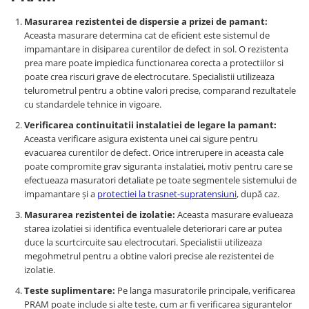
Sterilizare cu ultraviolete UVC
Masurarea rezistentei de dispersie a prizei de pamant:
Tuburi protectie cabluri si
Aceasta masurare determina cat de eficient este sistemul de
conductoare
impamantare in disiparea curentilor de defect in sol. O rezistenta
Accesorii tuburi protectie
prea mare poate impiedica functionarea corecta a protectiilor si
poate crea riscuri grave de electrocutare. Specialistii utilizeaza
Tuburi protectie dublu-perete
telurometrul pentru a obtine valori precise, comparand rezultatele
cu standardele tehnice in vigoare.
Tuburi protectie flexibile
Verificarea continuitatii instalatiei de legare la pamant:
Tuburi protectie rigide
Aceasta verificare asigura existenta unei cai sigure pentru
Iluminat
evacuarea curentilor de defect. Orice intrerupere in aceasta cale
Stalpi de iluminat
poate compromite grav siguranta instalatiei, motiv pentru care se
efectueaza masuratori detaliate pe toate segmentele sistemului de
Stalpi cu flansa
impamantare și a
protectiei la trasnet-supratensiuni
, după caz.
Masurarea rezistentei de izolatie:
Aceasta masurare evalueaza
starea izolatiei si identifica eventualele deteriorari care ar putea
duce la scurtcircuite sau electrocutari. Specialistii utilizeaza
megohmetrul pentru a obtine valori precise ale rezistentei de
izolatie.
Teste suplimentare:
Pe langa masuratorile principale, verificarea
PRAM poate include si alte teste, cum ar fi verificarea sigurantelor