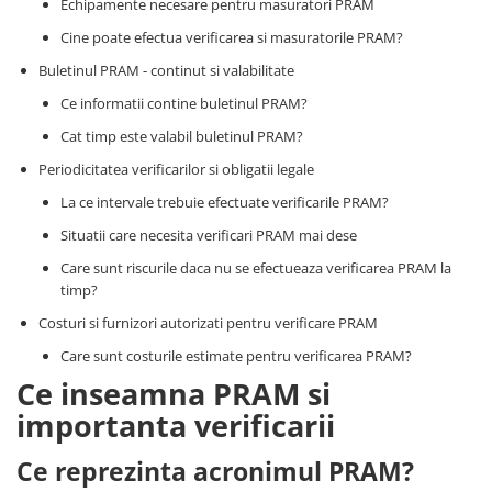
Echipamente necesare pentru masuratori PRAM
Controlere pentru automatizari
Cine poate efectua verificarea si masuratorile PRAM?
Switch-uri si comunicatii
Buletinul PRAM - continut si valabilitate
Convertizoare frecvenţă
Invertoare (Convertizoare)
Ce informatii contine buletinul PRAM?
Accesorii convertizoare frecventa
Cat timp este valabil buletinul PRAM?
Periodicitatea verificarilor si obligatii legale
Senzori
Cabluri senzori
La ce intervale trebuie efectuate verificarile PRAM?
Senzori inductivi
Situatii care necesita verificari PRAM mai dese
Senzori optici
Care sunt riscurile daca nu se efectueaza verificarea PRAM la
timp?
Senzori presiune
Costuri si furnizori autorizati pentru verificare PRAM
Senzori temperatura
Care sunt costurile estimate pentru verificarea PRAM?
Întrerupt. autom. compacte
Ce inseamna PRAM si
max.1600A
importanta verificarii
Intreruptoare automate compacte
Accesorii intreruptoare compacte
Ce reprezinta acronimul PRAM?
Protectii cu fuzibili