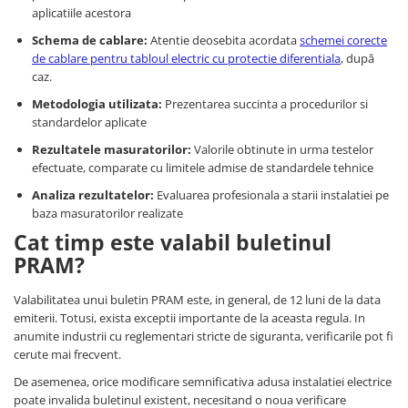
aplicatiile acestora
Schema de cablare:
Atentie deosebita acordata
schemei corecte
de cablare pentru tabloul electric cu protectie diferentiala
, după
caz.
Metodologia utilizata:
Prezentarea succinta a procedurilor si
standardelor aplicate
Rezultatele masuratorilor:
Valorile obtinute in urma testelor
efectuate, comparate cu limitele admise de standardele tehnice
Analiza rezultatelor:
Evaluarea profesionala a starii instalatiei pe
baza masuratorilor realizate
Cat timp este valabil buletinul
PRAM?
Valabilitatea unui buletin PRAM este, in general, de 12 luni de la data
emiterii. Totusi, exista exceptii importante de la aceasta regula. In
anumite industrii cu reglementari stricte de siguranta, verificarile pot fi
cerute mai frecvent.
De asemenea, orice modificare semnificativa adusa instalatiei electrice
poate invalida buletinul existent, necesitand o noua verificare