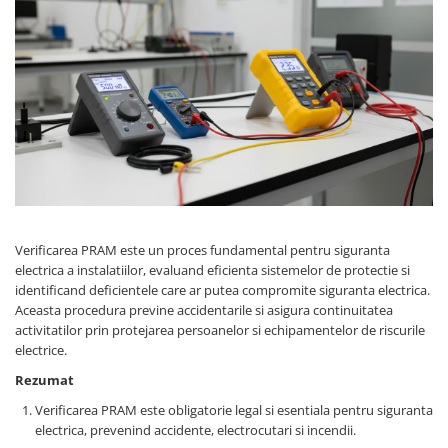
Busbar si pieptene sigurante
AFDD - Sigurante & dispozitive de
detectare
Protectii diferentiale
Protectii diferentiale RCCB
Diferential RCCB tip A
Diferential RCCB tip AC
Protectii diferentiale RCBO
Diferential RCBO curba B tip A
Verificarea PRAM este un proces fundamental pentru siguranta
Diferential RCBO curba C tip A
electrica a instalatiilor, evaluand eficienta sistemelor de protectie si
identificand deficientele care ar putea compromite siguranta electrica.
Diferential RCBO curba B tip AC
Aceasta procedura previne accidentarile si asigura continuitatea
Diferential RCBO curba C tip AC
activitatilor prin protejarea persoanelor si echipamentelor de riscurile
Aparataj modular divers
electrice.
Contactoare, prot.motor
Rezumat
Contactoare
Verificarea PRAM este obligatorie legal si esentiala pentru siguranta
Protectii motor
electrica, prevenind accidente, electrocutari si incendii.