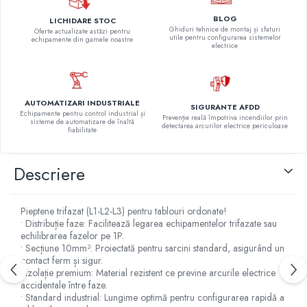
BLOG
LICHIDARE STOC
Ghiduri tehnice de montaj și sfaturi
Oferte actualizate astăzi pentru
utile pentru configurarea sistemelor
echipamente din gamele noastre
electrice
AUTOMATIZARI INDUSTRIALE
SIGURANTE AFDD
Echipamente pentru control industrial și
Prevenție reală împotriva incendiilor prin
sisteme de automatizare de înaltă
detectarea arcurilor electrice periculoase
fiabilitate
Descriere
Pieptene trifazat (L1-L2-L3) pentru tablouri ordonate!
• Distribuție faze: Facilitează legarea echipamentelor trifazate sau
echilibrarea fazelor pe 1P.
• Secțiune 10mm²: Proiectată pentru sarcini standard, asigurând un
contact ferm și sigur.
• Izolație premium: Material rezistent ce previne arcurile electrice
accidentale între faze.
• Standard industrial: Lungime optimă pentru configurarea rapidă a