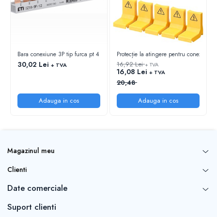
Bara conexiune 3P tip furca pt 4 intreruptoare automate (MCB)
Protecție la atingere pentru conexiuni 
30,02 Lei
16,92 Lei
+ TVA
+ TVA
16,08 Lei
+ TVA
20,48
Adauga in cos
Adauga in cos
Magazinul meu
Clienti
Date comerciale
Suport clienti