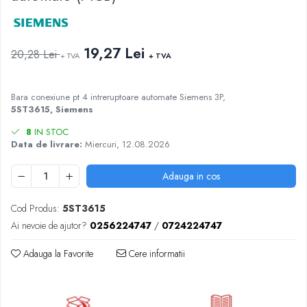
AFDD - Sigurante & dispozitive de
detectare
19,27 Lei
20,28 Lei
+ TVA
+ TVA
Bara conexiune pt 4 intreruptoare automate Siemens 3P,
5ST3615, Siemens
8
IN STOC
Data de livrare:
Miercuri, 12.08.2026
Adauga in cos
Cod Produs:
5ST3615
Ai nevoie de ajutor?
0256224747
/
0724224747
Adauga la Favorite
Cere informatii