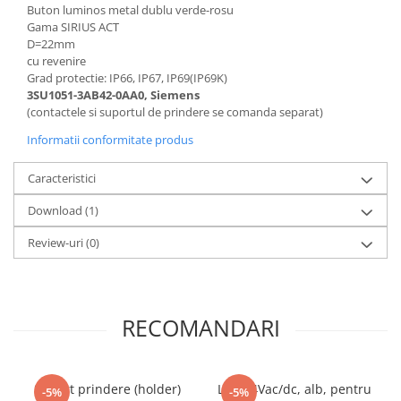
Buton luminos metal dublu verde-rosu
Gama SIRIUS ACT
D=22mm
cu revenire
Grad protectie: IP66, IP67, IP69(IP69K)
3SU1051-3AB42-0AA0, Siemens
(contactele si suportul de prindere se comanda separat)
Informatii conformitate produs
Caracteristici
Download (1)
Review-uri
(0)
RECOMANDARI
Suport prindere (holder)
LED 24Vac/dc, alb, pentru
-5%
-5%