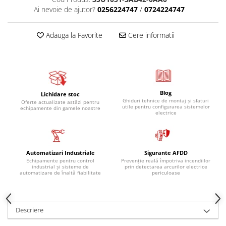
Ai nevoie de ajutor?
0256224747
/
0724224747
Adauga la Favorite
Cere informatii
Blog
Lichidare stoc
Ghiduri tehnice de montaj și sfaturi
Oferte actualizate astăzi pentru
utile pentru configurarea sistemelor
echipamente din gamele noastre
electrice
Automatizari Industriale
Sigurante AFDD
Echipamente pentru control
Prevenție reală împotriva incendiilor
industrial și sisteme de
prin detectarea arcurilor electrice
automatizare de înaltă fiabilitate
periculoase
Descriere