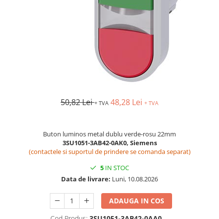
AFDD - Sigurante & dispozitive de
detectare
50,82 Lei
48,28 Lei
+ TVA
+ TVA
Buton luminos metal dublu verde-rosu 22mm
3SU1051-3AB42-0AK0, Siemens
(contactele si suportul de prindere se comanda separat)
5
IN STOC
Data de livrare:
Luni, 10.08.2026
ADAUGA IN COS
Cod Produs:
3SU1051-3AB42-0AA0