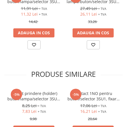
buton/lampa/selector 3SU1,
lampa/buton/selector 3SU1,
universal: metal/plastic, 3
fixare frontala
11,91 Lei
27,49 Lei
+ TVA
+ TVA
module
11,32 Lei
26,11 Lei
+ TVA
+ TVA
14,42
33,26
ADAUGA IN COS
ADAUGA IN COS
PRODUSE SIMILARE
Suport prindere (holder)
Contact 1NO pentru
-5%
-5%
buton/lampa/selector 3SU1,
buton/selector 3SU1, fixare
plastic, 3 module
frontala
8,25 Lei
17,06 Lei
+ TVA
+ TVA
7,83 Lei
16,21 Lei
+ TVA
+ TVA
9,98
20,64