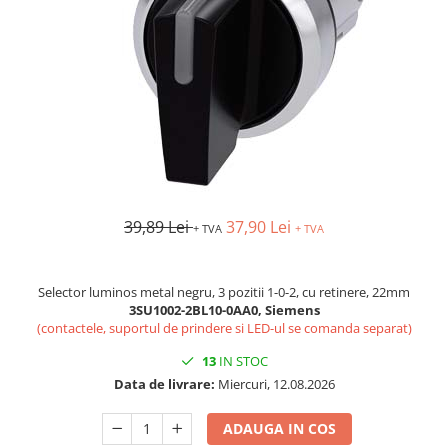
Busbar si pieptene sigurante
AFDD - Sigurante & dispozitive de
detectare
Protectii diferentiale
Protectii diferentiale RCCB
Diferential RCCB tip A
Diferential RCCB tip AC
Protectii diferentiale RCBO
39,89 Lei
37,90 Lei
+ TVA
+ TVA
Diferential RCBO curba B tip A
Diferential RCBO curba C tip A
Diferential RCBO curba B tip AC
Selector luminos metal negru, 3 pozitii 1-0-2, cu retinere, 22mm
3SU1002-2BL10-0AA0, Siemens
Diferential RCBO curba C tip AC
(contactele, suportul de prindere si LED-ul se comanda separat)
Aparataj modular divers
13
IN STOC
Contactoare, prot.motor
Data de livrare:
Miercuri, 12.08.2026
Contactoare
Protectii motor
ADAUGA IN COS