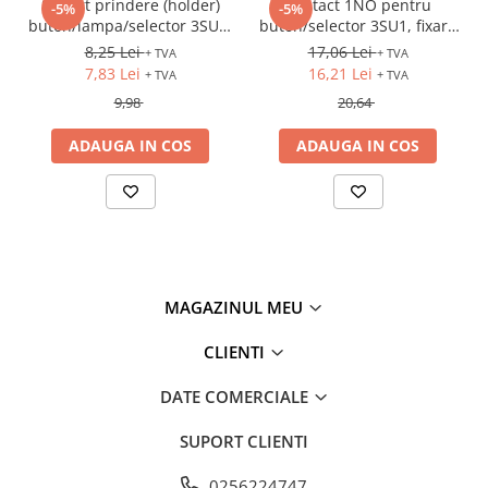
Suport prindere (holder)
Contact 1NO pentru
-5%
-5%
Fuzibili tip CH
buton/lampa/selector 3SU1,
buton/selector 3SU1, fixare
plastic, 3 module
frontala
8,25 Lei
17,06 Lei
+ TVA
+ TVA
Fuzibili tip D
7,83 Lei
16,21 Lei
+ TVA
+ TVA
Fuzibili tip D0
9,98
20,64
Fuzibili tip MPR
ADAUGA IN COS
ADAUGA IN COS
Separatoare si socluri fuzibili
Comutatoare, Cleme
Comutatoare siguranta
Cleme
Limitatoare pozitie mecanice
MAGAZINUL MEU
Distribuitoare
CLIENTI
Butoane si lampi
Butoane
DATE COMERCIALE
Lampi
SUPORT CLIENTI
Selectoare
0256224747
Ciuperci emergenta,