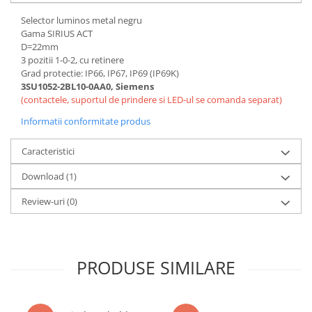
Controlere pentru automatizari
Selector luminos metal negru
Switch-uri si comunicatii
Gama SIRIUS ACT
D=22mm
Convertizoare frecvenţă
3 pozitii 1-0-2, cu retinere
Invertoare (Convertizoare)
Grad protectie: IP66, IP67, IP69 (IP69K)
3SU1052-2BL10-0AA0, Siemens
Accesorii convertizoare frecventa
(contactele, suportul de prindere si LED-ul se comanda separat)
Senzori
Informatii conformitate produs
Cabluri senzori
Senzori inductivi
Caracteristici
Senzori optici
Download (1)
Senzori presiune
Review-uri
(0)
Senzori temperatura
Întrerupt. autom. compacte
max.1600A
PRODUSE SIMILARE
Intreruptoare automate compacte
Accesorii intreruptoare compacte
Protectii cu fuzibili