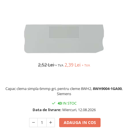
AFDD - Sigurante & dispozitive de
detectare
2,52 Lei
2,39 Lei
+ TVA
+ TVA
Capac clema simpla 6mmp gri, pentru cleme 8WH2,
8WH9004-1GA00
,
Siemens
43
IN STOC
Data de livrare:
Miercuri, 12.08.2026
ADAUGA IN COS