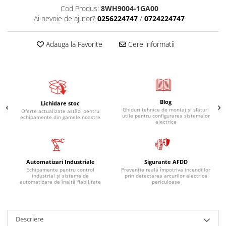
Cod Produs:
8WH9004-1GA00
Ai nevoie de ajutor?
0256224747
/
0724224747
Adauga la Favorite
Cere informatii
Blog
Lichidare stoc
Ghiduri tehnice de montaj și sfaturi
Oferte actualizate astăzi pentru
utile pentru configurarea sistemelor
echipamente din gamele noastre
electrice
Automatizari Industriale
Sigurante AFDD
Echipamente pentru control
Prevenție reală împotriva incendiilor
industrial și sisteme de
prin detectarea arcurilor electrice
automatizare de înaltă fiabilitate
periculoase
Descriere