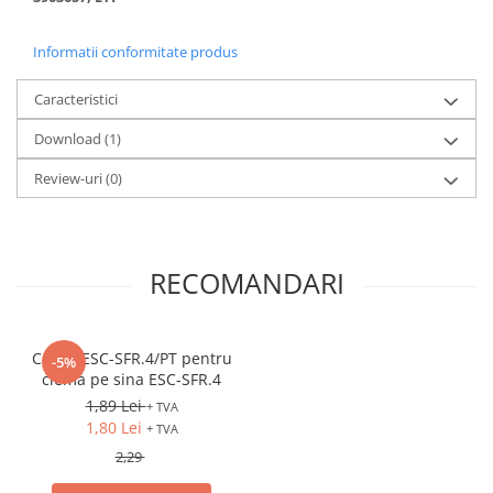
Fuzibili tip CH
Informatii conformitate produs
Fuzibili tip D
Fuzibili tip D0
Caracteristici
Fuzibili tip MPR
Download (1)
Separatoare si socluri fuzibili
Review-uri
(0)
Comutatoare, Cleme
Comutatoare siguranta
Cleme
RECOMANDARI
Limitatoare pozitie mecanice
Distribuitoare
Capac ESC-SFR.4/PT pentru
Butoane si lampi
-5%
clema pe sina ESC-SFR.4
Butoane
1,89 Lei
+ TVA
Lampi
1,80 Lei
+ TVA
2,29
Selectoare
Ciuperci emergenta,