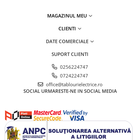
Sterilizare cu ultraviolete UVC
Tuburi protectie cabluri si
MAGAZINUL MEU
conductoare
CLIENTI
Accesorii tuburi protectie
Tuburi protectie dublu-perete
DATE COMERCIALE
Tuburi protectie flexibile
SUPORT CLIENTI
Tuburi protectie rigide
0256224747
Iluminat
Stalpi de iluminat
0724224747
Stalpi cu flansa
office@tablourielectrice.ro
SOCIAL
URMARESTE-NE IN SOCIAL MEDIA