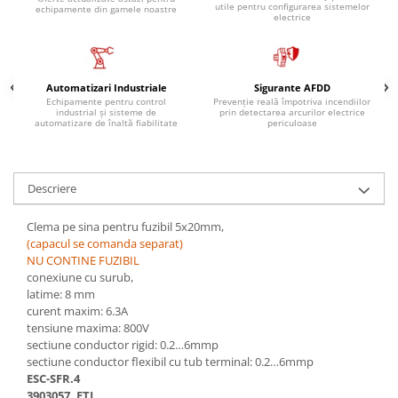
Controlere pentru automatizari
utile pentru configurarea sistemelor
echipamente din gamele noastre
electrice
Switch-uri si comunicatii
Convertizoare frecvenţă
Invertoare (Convertizoare)
Automatizari Industriale
Sigurante AFDD
Echipamente pentru control
Prevenție reală împotriva incendiilor
Accesorii convertizoare frecventa
industrial și sisteme de
prin detectarea arcurilor electrice
automatizare de înaltă fiabilitate
periculoase
Senzori
Cabluri senzori
Descriere
Senzori inductivi
Senzori optici
Clema pe sina pentru fuzibil 5x20mm,
(capacul se comanda separat)
Senzori presiune
NU CONTINE FUZIBIL
Senzori temperatura
conexiune cu surub,
latime: 8 mm
Întrerupt. autom. compacte
curent maxim: 6.3A
max.1600A
tensiune maxima: 800V
Intreruptoare automate compacte
sectiune conductor rigid: 0.2…6mmp
sectiune conductor flexibil cu tub terminal: 0.2…6mmp
Accesorii intreruptoare compacte
ESC-SFR.4
Protectii cu fuzibili
3903057, ETI