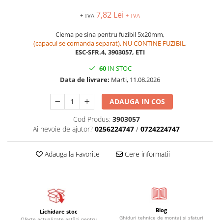
Relee de suprasarcina
7,82 Lei
+ TVA
+ TVA
Accesorii contactoare si protectii
motor
Clema pe sina pentru fuzibil 5x20mm,
(capacul se comanda separat), NU CONTINE FUZIBIL
,
Soft startere, relee
ESC-SFR.4, 3903057, ETI
Soft startere
60
IN STOC
Relee comanda
Data de livrare:
Marti, 11.08.2026
Relee monitorizare
ADAUGA IN COS
Relee siguranta
Relee statice
Cod Produs:
3903057
Ai nevoie de ajutor?
0256224747
/
0724224747
Relee timp
Automatizări industriale
Adauga la Favorite
Cere informatii
Automate programabile (PLC)
Relee inteligente (LOGO)
Panouri operatoare (HMI)
Surse de tensiune
Blog
Lichidare stoc
Ghiduri tehnice de montaj și sfaturi
Oferte actualizate astăzi pentru