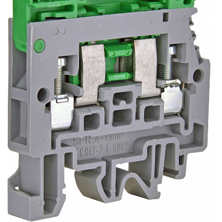
Busbar si pieptene sigurante
AFDD - Sigurante & dispozitive de
detectare
Protectii diferentiale
Protectii diferentiale RCCB
Diferential RCCB tip A
Diferential RCCB tip AC
Protectii diferentiale RCBO
Diferential RCBO curba B tip A
Diferential RCBO curba C tip A
Diferential RCBO curba B tip AC
Diferential RCBO curba C tip AC
Aparataj modular divers
Contactoare, prot.motor
Contactoare
Protectii motor