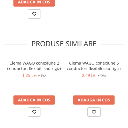
ADAUGA IN COS
Potentiometre, Butoane diverse
Accesorii butoane lampi
Diverse pt. instalatii si tablouri
electrice
Cofrete si Tablouri electrice
PRODUSE SIMILARE
Componente pentru tablouri
electrice
Stechere si Prize industriale
Clema WAGO conexiune 2
Clema WAGO conexiune 5
conductori flexibili sau rigizi
conductori flexibili sau rigizi
Ultraterminale (prize,
intrerupatoare)
1,25 Lei
2,49 Lei
+ TVA
+ TVA
Siemens ST (incastrat)
Siemens PT (aparent)
Doze aparat
ADAUGA IN COS
ADAUGA IN COS
Protecţie trăsnet-supratensiuni
Protectii supratensiuni
Sisteme de paratrasnet