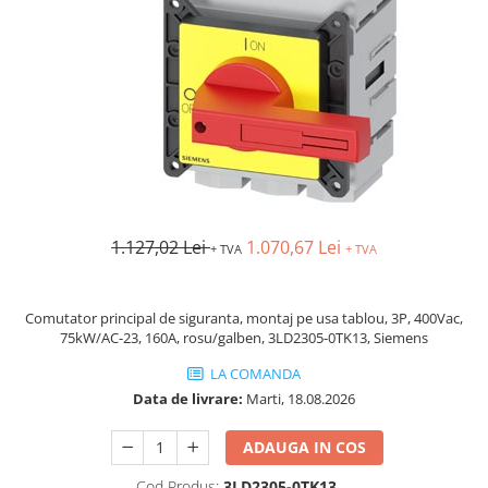
AFDD - Sigurante & dispozitive de
detectare
1.127,02 Lei
1.070,67 Lei
+ TVA
+ TVA
Comutator principal de siguranta, montaj pe usa tablou, 3P, 400Vac,
75kW/AC-23, 160A, rosu/galben, 3LD2305-0TK13, Siemens
LA COMANDA
Data de livrare:
Marti, 18.08.2026
ADAUGA IN COS
Cod Produs:
3LD2305-0TK13