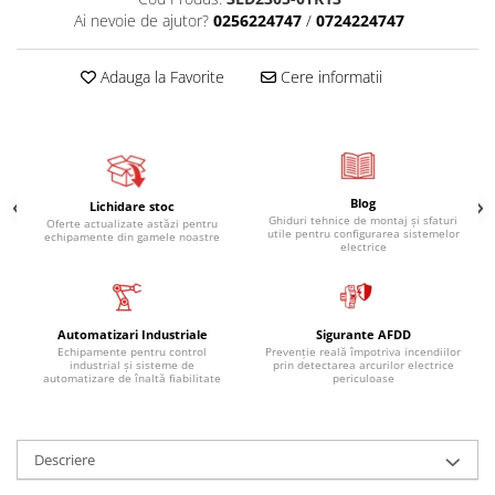
Ai nevoie de ajutor?
0256224747
/
0724224747
Adauga la Favorite
Cere informatii
Blog
Lichidare stoc
Ghiduri tehnice de montaj și sfaturi
Oferte actualizate astăzi pentru
utile pentru configurarea sistemelor
echipamente din gamele noastre
electrice
Automatizari Industriale
Sigurante AFDD
Echipamente pentru control
Prevenție reală împotriva incendiilor
industrial și sisteme de
prin detectarea arcurilor electrice
automatizare de înaltă fiabilitate
periculoase
Descriere