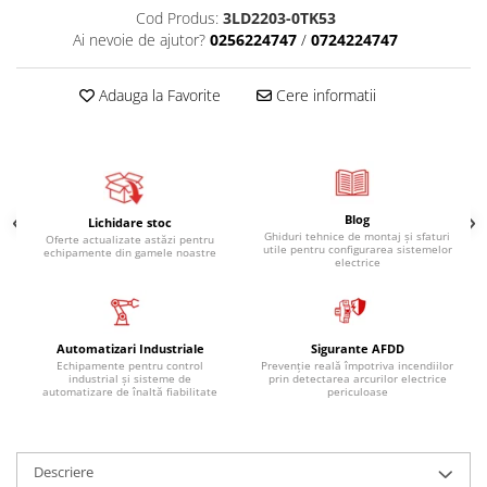
Cod Produs:
3LD2203-0TK53
Ai nevoie de ajutor?
0256224747
/
0724224747
Adauga la Favorite
Cere informatii
Blog
Lichidare stoc
Ghiduri tehnice de montaj și sfaturi
Oferte actualizate astăzi pentru
utile pentru configurarea sistemelor
echipamente din gamele noastre
electrice
Automatizari Industriale
Sigurante AFDD
Echipamente pentru control
Prevenție reală împotriva incendiilor
industrial și sisteme de
prin detectarea arcurilor electrice
automatizare de înaltă fiabilitate
periculoase
Descriere