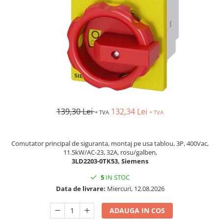
AFDD - Sigurante & dispozitive de
detectare
139,30 Lei
132,34 Lei
+ TVA
+ TVA
Comutator principal de siguranta, montaj pe usa tablou, 3P, 400Vac,
11.5kW/AC-23, 32A, rosu/galben,
3LD2203-0TK53, Siemens
5
IN STOC
Data de livrare:
Miercuri, 12.08.2026
ADAUGA IN COS