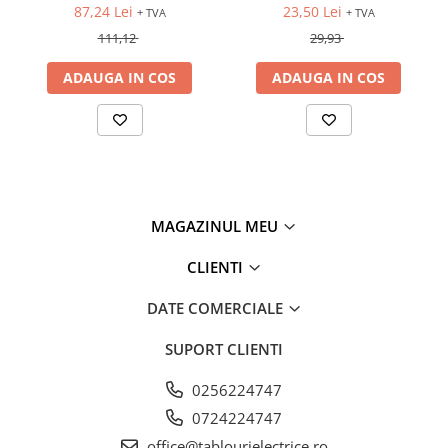
87,24 Lei
23,50 Lei
+ TVA
+ TVA
Fuzibili tip CH
111,12
29,93
Fuzibili tip D
ADAUGA IN COS
ADAUGA IN COS
Fuzibili tip D0
Fuzibili tip MPR
Separatoare si socluri fuzibili
Comutatoare, Cleme
Comutatoare siguranta
MAGAZINUL MEU
Cleme
Limitatoare pozitie mecanice
CLIENTI
Distribuitoare
DATE COMERCIALE
Butoane si lampi
SUPORT CLIENTI
Butoane
Lampi
0256224747
Selectoare
0724224747
office@tablourielectrice.ro
Ciuperci emergenta,