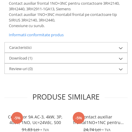
Controlere pentru automatizari
Contact auxiliar frontal 1NO+3NC pentru contactoare 3RH2140,
3RH2440, 3RH2911-1GA13, Siemens
Switch-uri si comunicatii
Contact auxiliar 1NO+3NC montabil frontal pe contactoare tip
Convertizoare frecvenţă
SIRIUS 3RH2140, 3RH2440,
Conexiune cu surub.
Invertoare (Convertizoare)
Informatii conformitate produs
Accesorii convertizoare frecventa
Senzori
Caracteristici
Cabluri senzori
Download (1)
Senzori inductivi
Review-uri
(0)
Senzori optici
Senzori presiune
Senzori temperatura
PRODUSE SIMILARE
Întrerupt. autom. compacte
max.1600A
Intreruptoare automate compacte
Contactor 9A AC-3, 4kW, 3P,
Contact auxiliar
-5%
-5%
Accesorii intreruptoare compacte
400V, 1NO, Uc=24Vdc, S00
frontal1NO+1NC pentru
3RV2
91,83 Lei
24,74 Lei
+ TVA
+ TVA
Protectii cu fuzibili