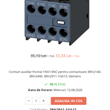
Busbar si pieptene sigurante
AFDD - Sigurante & dispozitive de
detectare
Protectii diferentiale
Protectii diferentiale RCCB
Diferential RCCB tip A
Diferential RCCB tip AC
Protectii diferentiale RCBO
35,10 Lei
33,34 Lei
+ TVA
+ TVA
Diferential RCBO curba B tip A
Diferential RCBO curba C tip A
Diferential RCBO curba B tip AC
Contact auxiliar frontal 1NO+3NC pentru contactoare 3RH2140,
3RH2440, 3RH2911-1GA13, Siemens
Diferential RCBO curba C tip AC
10
IN STOC
Aparataj modular divers
Data de livrare:
Miercuri, 12.08.2026
Contactoare, prot.motor
Contactoare
ADAUGA IN COS
Protectii motor
Cod Produs:
3RH2911-1GA13