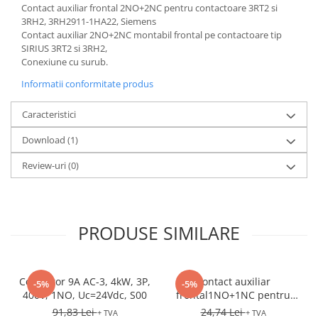
Contact auxiliar frontal 2NO+2NC pentru contactoare 3RT2 si
3RH2, 3RH2911-1HA22, Siemens
Contact auxiliar 2NO+2NC montabil frontal pe contactoare tip
SIRIUS 3RT2 si 3RH2,
Conexiune cu surub.
Informatii conformitate produs
Caracteristici
Download (1)
Review-uri
(0)
PRODUSE SIMILARE
Contactor 9A AC-3, 4kW, 3P,
Contact auxiliar
-5%
-5%
400V, 1NO, Uc=24Vdc, S00
frontal1NO+1NC pentru
3RV2
91,83 Lei
24,74 Lei
+ TVA
+ TVA