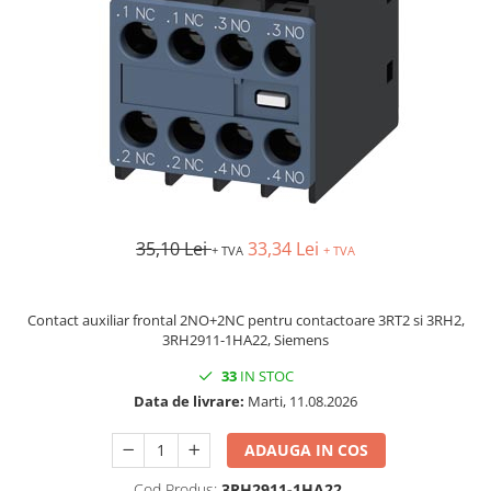
AFDD - Sigurante & dispozitive de
detectare
35,10 Lei
33,34 Lei
+ TVA
+ TVA
Contact auxiliar frontal 2NO+2NC pentru contactoare 3RT2 si 3RH2,
3RH2911-1HA22, Siemens
33
IN STOC
Data de livrare:
Marti, 11.08.2026
ADAUGA IN COS
Cod Produs:
3RH2911-1HA22