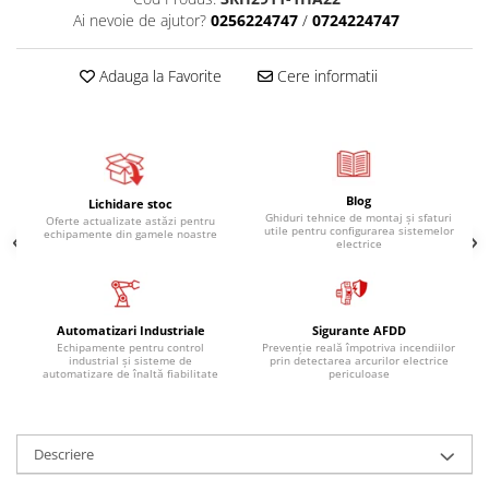
Ai nevoie de ajutor?
0256224747
/
0724224747
Adauga la Favorite
Cere informatii
Blog
Lichidare stoc
Ghiduri tehnice de montaj și sfaturi
Oferte actualizate astăzi pentru
utile pentru configurarea sistemelor
echipamente din gamele noastre
electrice
Automatizari Industriale
Sigurante AFDD
Echipamente pentru control
Prevenție reală împotriva incendiilor
industrial și sisteme de
prin detectarea arcurilor electrice
automatizare de înaltă fiabilitate
periculoase
Descriere