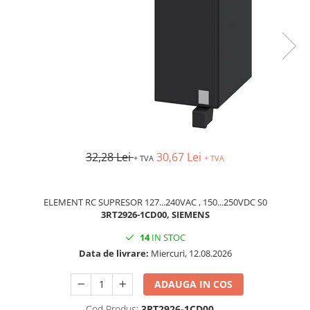
AFDD - Sigurante & dispozitive de
detectare
32,28 Lei
30,67 Lei
+ TVA
+ TVA
ELEMENT RC SUPRESOR 127...240VAC , 150...250VDC S0
3RT2926-1CD00, SIEMENS
14
IN STOC
Data de livrare:
Miercuri, 12.08.2026
ADAUGA IN COS
Cod Produs:
3RT2926-1CD00