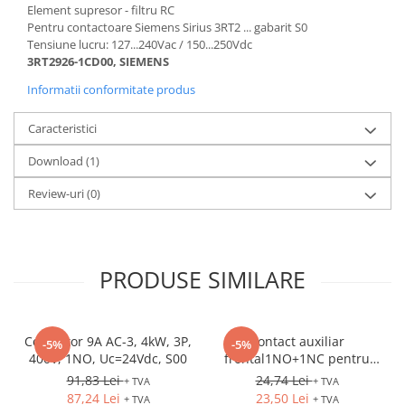
Element supresor - filtru RC
Pentru contactoare Siemens Sirius 3RT2 ... gabarit S0
Tensiune lucru: 127...240Vac / 150...250Vdc
3RT2926-1CD00, SIEMENS
Informatii conformitate produs
Caracteristici
Download (1)
Review-uri
(0)
PRODUSE SIMILARE
Contactor 9A AC-3, 4kW, 3P,
Contact auxiliar
-5%
-5%
400V, 1NO, Uc=24Vdc, S00
frontal1NO+1NC pentru
3RV2
91,83 Lei
24,74 Lei
+ TVA
+ TVA
87,24 Lei
23,50 Lei
+ TVA
+ TVA