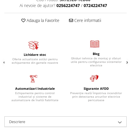
Ai nevoie de ajutor?
0256224747
/
0724224747
Adauga la Favorite
Cere informatii
Blog
Lichidare stoc
Ghiduri tehnice de montaj și sfaturi
Oferte actualizate astăzi pentru
utile pentru configurarea sistemelor
echipamente din gamele noastre
electrice
Automatizari Industriale
Sigurante AFDD
Echipamente pentru control
Prevenție reală împotriva incendiilor
industrial și sisteme de
prin detectarea arcurilor electrice
automatizare de înaltă fiabilitate
periculoase
Descriere