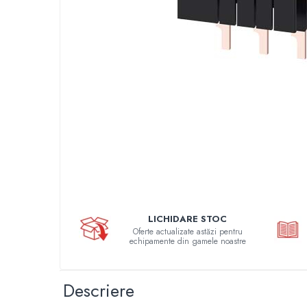
Busbar si pieptene sigurante
AFDD - Sigurante & dispozitive de
detectare
Protectii diferentiale
Protectii diferentiale RCCB
Diferential RCCB tip A
Diferential RCCB tip AC
Protectii diferentiale RCBO
Diferential RCBO curba B tip A
Diferential RCBO curba C tip A
Diferential RCBO curba B tip AC
Diferential RCBO curba C tip AC
LICHIDARE STOC
Oferte actualizate astăzi pentru
Aparataj modular divers
echipamente din gamele noastre
Contactoare, prot.motor
Contactoare
Descriere
Protectii motor