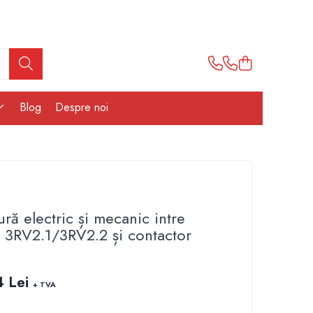
Blog
Despre noi
ră electric și mecanic intre
r 3RV2.1/3RV2.2 și contactor
4 Lei
+ TVA