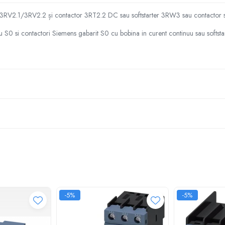
or 3RV2.1/3RV2.2 și contactor 3RT2.2 DC sau softstarter 3RW3 sau contactor 
 S0 si contactori Siemens gabarit S0 cu bobina in curent continuu sau softsta
-5%
-5%