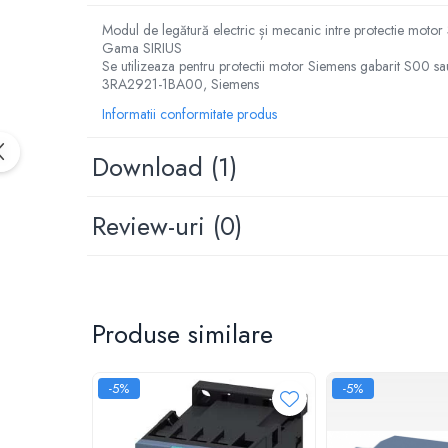
Relee de suprasarcina
Modul de legătură electric și mecanic intre protectie mot
Accesorii contactoare si protectii
Gama SIRIUS
motor
Se utilizeaza pentru protectii motor Siemens gabarit S00 sau
3RA2921-1BA00, Siemens
Soft startere, relee
Informatii conformitate produs
Soft startere
Relee comanda
Download (1)
Relee monitorizare
Relee siguranta
Review-uri
(0)
Relee statice
Relee timp
Automatizări industriale
Produse similare
Automate programabile (PLC)
Relee inteligente (LOGO)
-5%
-5%
Panouri operatoare (HMI)
Surse de tensiune