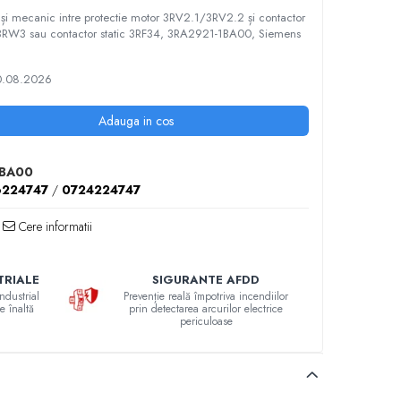
 și mecanic intre protectie motor 3RV2.1/3RV2.2 și contactor
 3RW3 sau contactor static 3RF34, 3RA2921-1BA00, Siemens
0.08.2026
Adauga in cos
1BA00
6224747
/
0724224747
Cere informatii
TRIALE
SIGURANTE AFDD
ndustrial
Prevenție reală împotriva incendiilor
e înaltă
prin detectarea arcurilor electrice
periculoase