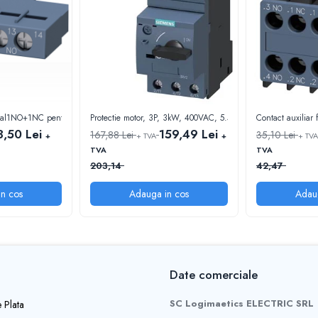
ontal1NO+1NC pentru 3RV2
Protectie motor, 3P, 3kW, 400VAC, 5.5…8.0A, S0
Contact auxilia
3,50 Lei
159,49 Lei
167,88 Lei
35,10 Lei
+
+ TVA
+
+ TVA
TVA
TVA
203,14
42,47
n cos
Adauga in cos
Adau
Date comerciale
SC Logimaetics ELECTRIC SRL
 Plata