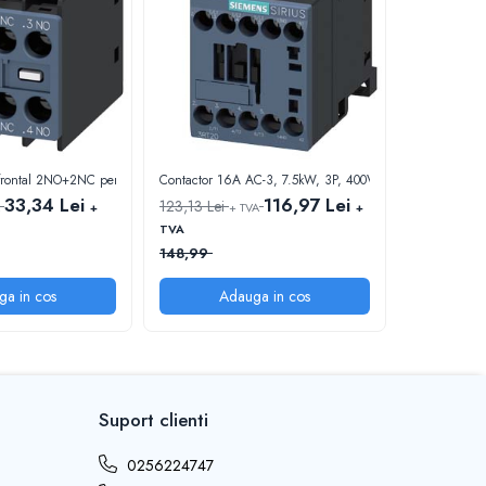
r frontal 2NO+2NC pentru contactoare 3RT2 si 3RH2
Contactor 16A AC-3, 7.5kW, 3P, 400V, 1NO, Uc=
33,34 Lei
116,97 Lei
123,13 Lei
102,34 Lei
+
+ TVA
+
TVA
TVA
148,99
123,83
ga in cos
Adauga in cos
A
Suport clienti
0256224747