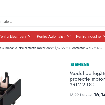
entru Electriceni
Pentru Automatisti
Pentru Industrie
ic și mecanic intre protectie motor 3RV2.1/3RV2.2 și contactor 3RT2.2 DC
Modul de legătu
protectie moto
3RT2.2 DC
16,1
16,99 Lei
+ TVA