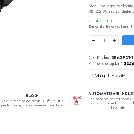
Modul de legătură electric
3RT2.2 DC sau softstarter
9
IN STOC
Data de livrare:
Luni, 1
Cod Produs:
3RA2921-
Ai nevoie de ajutor?
025
Adauga la Favorite
AUTOMATIZARI INDUS
BLOG
Echipamente pentru control i
Ghiduri tehnice de montaj și sfaturi utile
și sisteme de automatizare d
pentru configurarea sistemelor electrice
fiabilitate