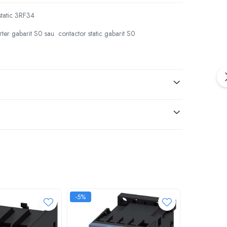
static 3RF34
rter gabarit S0 sau contactor static gabarit S0
-5%
-5%