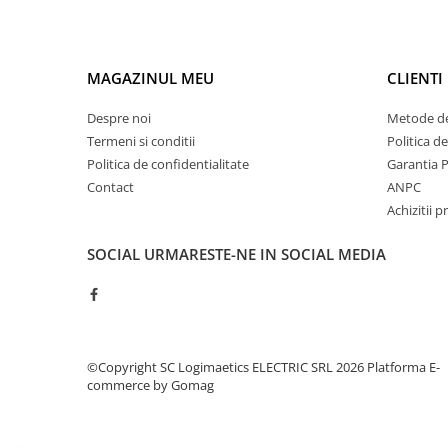
Controlere pentru automatizari
Switch-uri si comunicatii
Convertizoare frecvenţă
MAGAZINUL MEU
CLIENTI
Invertoare (Convertizoare)
Despre noi
Metode de
Accesorii convertizoare frecventa
Termeni si conditii
Politica d
Senzori
Politica de confidentialitate
Garantia 
Cabluri senzori
Contact
ANPC
Achizitii p
Senzori inductivi
Senzori optici
SOCIAL
URMARESTE-NE IN SOCIAL MEDIA
Senzori presiune
Senzori temperatura
Întrerupt. autom. compacte
max.1600A
©Copyright SC Logimaetics ELECTRIC SRL 2026
Platforma E-
Intreruptoare automate compacte
commerce by Gomag
Accesorii intreruptoare compacte
Protectii cu fuzibili