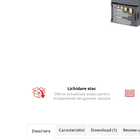
Busbar si pieptene sigurante
AFDD - Sigurante & dispozitive de
detectare
Protectii diferentiale
Protectii diferentiale RCCB
Diferential RCCB tip A
Diferential RCCB tip AC
Protectii diferentiale RCBO
Diferential RCBO curba B tip A
Diferential RCBO curba C tip A
Lichidare stoc
Diferential RCBO curba B tip AC
Oferte actualizate astăzi pentru
echipamente din gamele noastre
Diferential RCBO curba C tip AC
Aparataj modular divers
Contactoare, prot.motor
Contactoare
Caracteristici
Download (1)
Review-
Descriere
Protectii motor