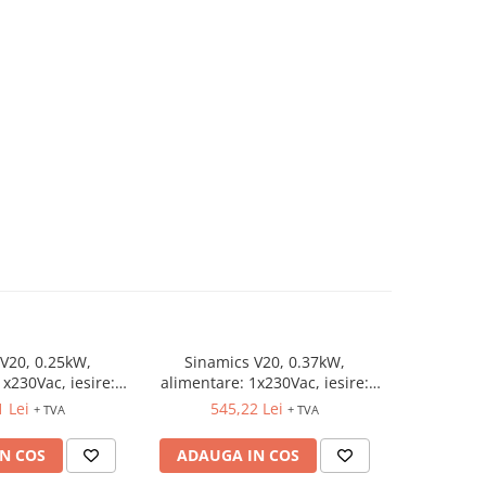
V20, 0.25kW,
Sinamics V20, 0.37kW,
Sinami
1x230Vac, iesire:
alimentare: 1x230Vac, iesire:
alimentar
230Vac
3x230Vac
1 Lei
545,22 Lei
59
+ TVA
+ TVA
N COS
ADAUGA IN COS
ADAUG