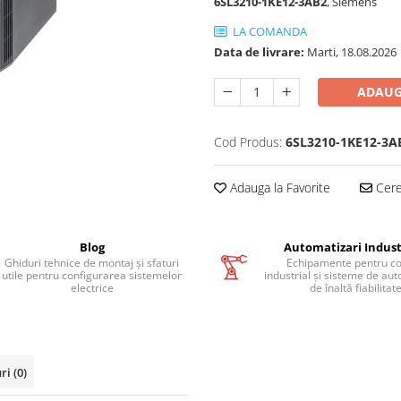
6SL3210-1KE12-3AB2
, Siemens
LA COMANDA
Data de livrare:
Marti, 18.08.2026
ADAUG
Cod Produs:
6SL3210-1KE12-3A
Adauga la Favorite
Cere 
Blog
Automatizari Indust
Ghiduri tehnice de montaj și sfaturi
Echipamente pentru co
utile pentru configurarea sistemelor
industrial și sisteme de au
electrice
de înaltă fiabilitat
uri
(0)