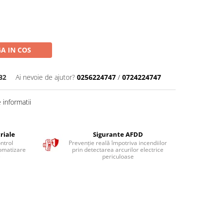
A IN COS
B2
Ai nevoie de ajutor?
0256224747
/
0724224747
informatii
riale
Sigurante AFDD
ntrol
Prevenție reală împotriva incendiilor
tomatizare
prin detectarea arcurilor electrice
e
periculoase