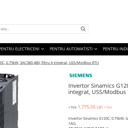
PENTRU ELECTRICENI
PENTRU AUTOMATISTI
PENTRU IND
0C, 0.75kW, 3AC380-480, filtru A integrat, USS/Modbus RTU
Invertor Sinamics G120
integrat, USS/Modbus
1.775,50 Lei
+ TVA
+ TVA
Invertor Sinamics G120C, 0.75kW, 3
1AO,