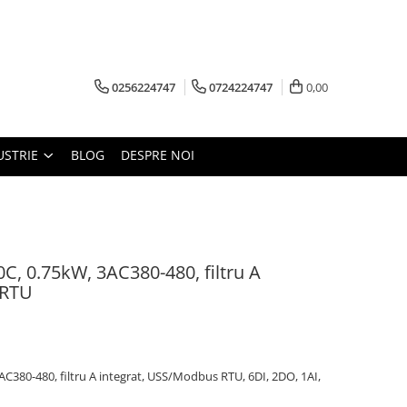
0256224747
0724224747
0,00
USTRIE
BLOG
DESPRE NOI
C, 0.75kW, 3AC380-480, filtru A
 RTU
AC380-480, filtru A integrat, USS/Modbus RTU, 6DI, 2DO, 1AI,