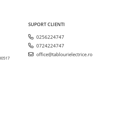
SUPORT CLIENTI
0256224747
0724224747
office@tablourielectrice.ro
300517