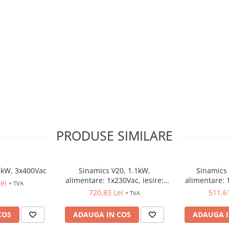
PRODUSE SIMILARE
5kW, 3x400Vac
Sinamics V20, 1.1kW,
Sinamics 
alimentare: 1x230Vac, iesire:
alimentare: 
ei
+ TVA
3x230Vac
3x
720,83 Lei
511,6
+ TVA
COS
ADAUGA IN COS
ADAUGA I