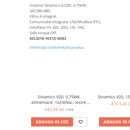
Relee de suprasarcina
Invertor Sinamics G120C, 0.75kW,
3AC380-480,
Accesorii contactoare si protectii
Filtru A integrat,
motor
Comunicatie integrata: USS/Modbus RTU,
Soft startere, relee
Interfata I/O: 6DI, 2DO, 1AI, 1AO,
Safe torque Off,
Soft startere
6SL3210-1KE12-3AB2
Relee comanda
Informatii conformitate produs
Relee monitorizare
Relee siguranta
Relee statice
Relee timp
Automatizări industriale
Automate programabile (PLC)
Sinamics V20, 0.75kW,
Sinamics V20, 1
alimentare: 1x230Vac, iesire:
4.313,45 L
Relee inteligente (LOGO)
3x230Vac
642,34 Lei
+ TVA
Panouri operatoare (HMI)
ADAUGA IN COS
ADAUGA IN 
Surse de tensiune