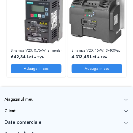
Fuzibili tip CH
Fuzibili tip D
Fuzibili tip D0
Fuzibili tip MPR
Separatoare si socluri fuzibili
Comutatoare, Cleme
Sinamics V20, 0.75kW, alimentare: 1x230Vac, iesire: 3x230Vac
Sinamics V20, 15kW, 3x400Vac
Comutatoare siguranta
642,34 Lei
4.313,45 Lei
+ TVA
+ TVA
Cleme
Adauga in cos
Adauga in cos
Limitatoare pozitie mecanice
Distribuitoare
Butoane si lampi
Magazinul meu
Butoane
Lampi
Clienti
Selectoare
Date comerciale
Ciuperci emergenta,
Potentiometre, Butoane diverse