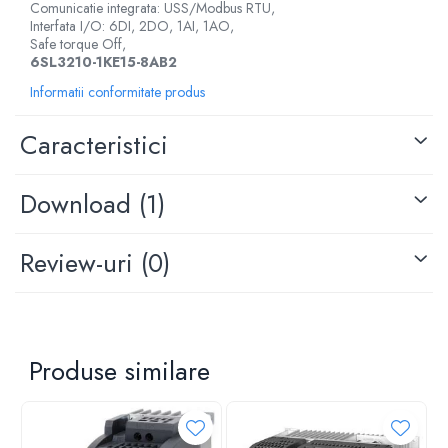
Controlere pentru automatizari
Comunicatie integrata: USS/Modbus RTU,
Interfata I/O: 6DI, 2DO, 1AI, 1AO,
Switch-uri si comunicatii
Safe torque Off,
6SL3210-1KE15-8AB2
Convertizoare frecvenţă
Informatii conformitate produs
Invertoare (Convertizoare)
Accesorii convertizoare frecventa
Caracteristici
Senzori
Cabluri senzori
Download (1)
Senzori inductivi
Senzori optici
Review-uri
(0)
Senzori presiune
Senzori temperatura
Întrerupt. autom. compacte max.1600A
Produse similare
Intreruptoare automate compacte
Accesorii intreruptoare compacte
Protectii cu fuzibili