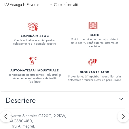
Relee de suprasarcina
Adauga la Favorite
Cere informatii
Accesorii contactoare si protectii
motor
Soft startere, relee
Soft startere
BLOG
LICHIDARE STOC
Ghiduri tehnice de montaj și sfaturi
Oferte actualizate astăzi pentru
Relee comanda
utile pentru configurarea sistemelor
echipamente din gamele noastre
electrice
Relee monitorizare
Relee siguranta
Relee statice
AUTOMATIZARI INDUSTRIALE
SIGURANTE AFDD
Echipamente pentru control industrial și
Prevenție reală împotriva incendiilor prin
Relee timp
sisteme de automatizare de înaltă
detectarea arcurilor electrice periculoase
fiabilitate
Automatizări industriale
Automate programabile (PLC)
Descriere
Relee inteligente (LOGO)
Panouri operatoare (HMI)
Invertor Sinamics G120C, 2.2KW,
3AC380-480,
Surse de tensiune
Filtru A integrat,