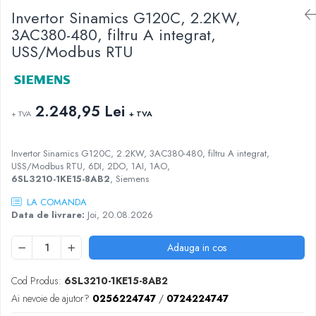
Busbar si pieptene sigurante
Invertor Sinamics G120C, 2.2KW,
3AC380-480, filtru A integrat,
AFDD - Sigurante & dispozitive de
USS/Modbus RTU
detectare
Protectii diferentiale
Protectii diferentiale RCCB
2.248,95 Lei
Diferential RCCB tip A
+ TVA
+ TVA
Diferential RCCB tip AC
Protectii diferentiale RCBO
Invertor Sinamics G120C, 2.2KW, 3AC380-480, filtru A integrat,
USS/Modbus RTU, 6DI, 2DO, 1AI, 1AO,
Diferential RCBO curba B tip A
6SL3210-1KE15-8AB2
, Siemens
Diferential RCBO curba C tip A
LA COMANDA
Diferential RCBO curba B tip AC
Data de livrare:
Joi, 20.08.2026
Diferential RCBO curba C tip AC
Aparataj modular divers
Adauga in cos
Contactoare, prot.motor
Contactoare
Cod Produs:
6SL3210-1KE15-8AB2
Ai nevoie de ajutor?
0256224747
/
0724224747
Protectii motor