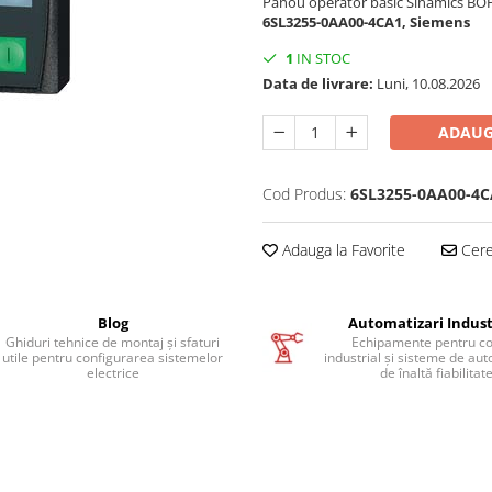
Panou operator basic Sinamics BOP
6SL3255-0AA00-4CA1, Siemens
1
IN STOC
Data de livrare:
Luni, 10.08.2026
ADAUG
Cod Produs:
6SL3255-0AA00-4C
Adauga la Favorite
Cere 
Blog
Automatizari Indust
Ghiduri tehnice de montaj și sfaturi
Echipamente pentru co
utile pentru configurarea sistemelor
industrial și sisteme de au
electrice
de înaltă fiabilitat