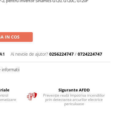
-2, pentru Invertor Sinamics G120, G120C, G120P
A IN COS
A1
Ai nevoie de ajutor?
0256224747
/
0724224747
informatii
riale
Sigurante AFDD
ntrol
Prevenție reală împotriva incendiilor
tomatizare
prin detectarea arcurilor electrice
e
periculoase