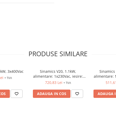
PRODUSE SIMILARE
5kW, 3x400Vac
Sinamics V20, 1.1kW,
Sinamics 
alimentare: 1x230Vac, iesire:
alimentare: 
ei
+ TVA
3x230Vac
3x
720,83 Lei
511,6
+ TVA
COS
ADAUGA IN COS
ADAUGA I