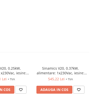
V20, 0.25kW,
Sinamics V20, 0.37kW,
Sinami
1x230Vac, iesire:
alimentare: 1x230Vac, iesire:
alimentar
230Vac
3x230Vac
1 Lei
545,22 Lei
59
+ TVA
+ TVA
N COS
ADAUGA IN COS
ADAUG