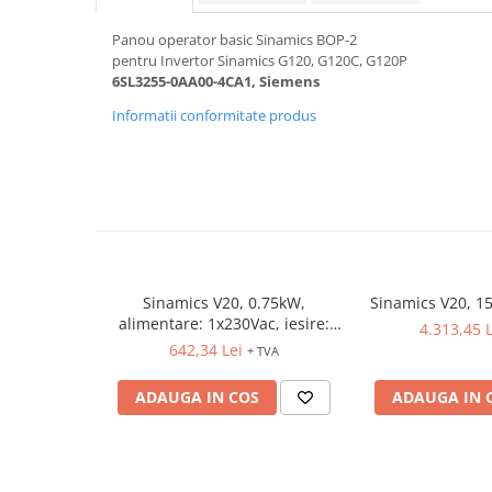
Relee de suprasarcina
Panou operator basic Sinamics BOP-2
Accesorii contactoare si protectii
pentru Invertor Sinamics G120, G120C, G120P
motor
6SL3255-0AA00-4CA1, Siemens
Soft startere, relee
Informatii conformitate produs
Soft startere
Relee comanda
Relee monitorizare
Relee siguranta
Relee statice
Relee timp
Sinamics V20, 0.75kW,
Sinamics V20, 1
alimentare: 1x230Vac, iesire:
4.313,45 L
Automatizări industriale
3x230Vac
642,34 Lei
+ TVA
Automate programabile (PLC)
Relee inteligente (LOGO)
ADAUGA IN COS
ADAUGA IN 
Panouri operatoare (HMI)
Surse de tensiune