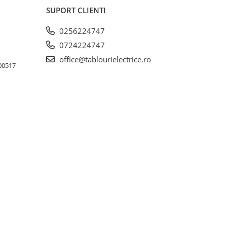
SUPORT CLIENTI
0256224747
0724224747
office@tablourielectrice.ro
300517