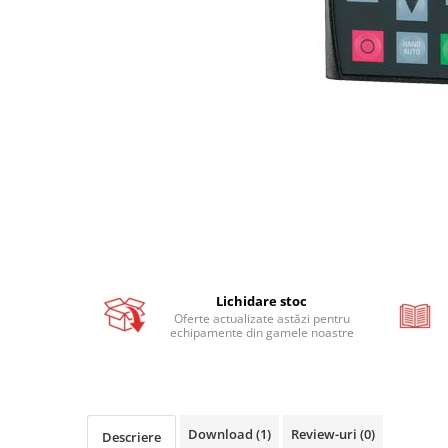
Busbar si pieptene sigurante
AFDD - Sigurante & dispozitive de
detectare
Protectii diferentiale
Protectii diferentiale RCCB
Diferential RCCB tip A
Diferential RCCB tip AC
Protectii diferentiale RCBO
Diferential RCBO curba B tip A
Diferential RCBO curba C tip A
Diferential RCBO curba B tip AC
Lichidare stoc
Diferential RCBO curba C tip AC
Oferte actualizate astăzi pentru
echipamente din gamele noastre
Aparataj modular divers
Contactoare, prot.motor
Contactoare
Protectii motor
Download (1)
Review-uri
(0)
Descriere