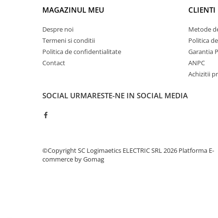
Controlere pentru automatizari
MAGAZINUL MEU
CLIENTI
Switch-uri si comunicatii
Despre noi
Metode de
Convertizoare frecvenţă
Termeni si conditii
Politica d
Invertoare (Convertizoare)
Politica de confidentialitate
Garantia 
Accesorii convertizoare frecventa
Contact
ANPC
Achizitii p
Senzori
Cabluri senzori
SOCIAL
URMARESTE-NE IN SOCIAL MEDIA
Senzori inductivi
Senzori optici
Senzori presiune
Senzori temperatura
©Copyright SC Logimaetics ELECTRIC SRL 2026
Platforma E-
commerce by Gomag
Întrerupt. autom. compacte
max.1600A
Intreruptoare automate compacte
Accesorii intreruptoare compacte
Protectii cu fuzibili