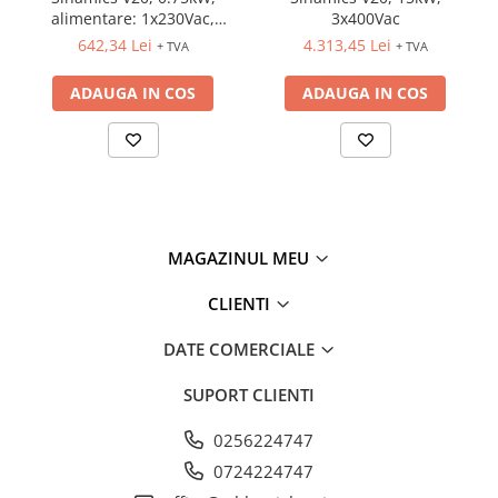
alimentare: 1x230Vac,
3x400Vac
Fuzibili tip CH
iesire: 3x230Vac
642,34 Lei
4.313,45 Lei
+ TVA
+ TVA
Fuzibili tip D
ADAUGA IN COS
ADAUGA IN COS
Fuzibili tip D0
Fuzibili tip MPR
Separatoare si socluri fuzibili
Comutatoare, Cleme
Comutatoare siguranta
MAGAZINUL MEU
Cleme
Limitatoare pozitie mecanice
CLIENTI
Distribuitoare
DATE COMERCIALE
Butoane si lampi
Butoane
SUPORT CLIENTI
Lampi
0256224747
Selectoare
0724224747
Ciuperci emergenta,