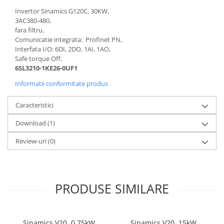
Controlere pentru automatizari
Invertor Sinamics G120C, 30KW,
Switch-uri si comunicatii
3AC380-480,
fara filtru,
Convertizoare frecvenţă
Comunicatie integrata: Profinet PN,
Invertoare (Convertizoare)
Interfata I/O: 6DI, 2DO, 1AI, 1AO,
Safe torque Off,
Accesorii convertizoare frecventa
6SL3210-1KE26-0UF1
Senzori
Informatii conformitate produs
Cabluri senzori
Caracteristici
Senzori inductivi
Senzori optici
Download (1)
Senzori presiune
Review-uri
(0)
Senzori temperatura
Întrerupt. autom. compacte
max.1600A
PRODUSE SIMILARE
Intreruptoare automate compacte
Accesorii intreruptoare compacte
Protectii cu fuzibili
Sinamics V20, 0.75kW,
Sinamics V20, 15kW,