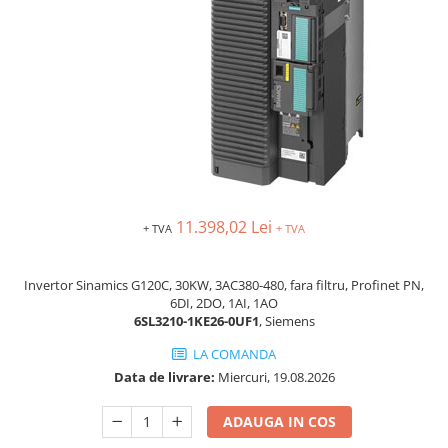
Busbar si pieptene sigurante
AFDD - Sigurante & dispozitive de
detectare
Protectii diferentiale
Protectii diferentiale RCCB
Diferential RCCB tip A
Diferential RCCB tip AC
Protectii diferentiale RCBO
11.398,02 Lei
+ TVA
+ TVA
Diferential RCBO curba B tip A
Diferential RCBO curba C tip A
Invertor Sinamics G120C, 30KW, 3AC380-480, fara filtru, Profinet PN,
Diferential RCBO curba B tip AC
6DI, 2DO, 1AI, 1AO
Diferential RCBO curba C tip AC
6SL3210-1KE26-0UF1
, Siemens
Aparataj modular divers
LA COMANDA
Contactoare, prot.motor
Data de livrare:
Miercuri, 19.08.2026
Contactoare
ADAUGA IN COS
Protectii motor