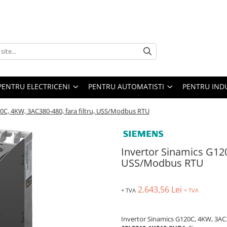
PENTRU ELECTRICENI
PENTRU AUTOMATISTI
PENTRU IND
0C, 4KW, 3AC380-480, fara filtru, USS/Modbus RTU
Invertor Sinamics G120
USS/Modbus RTU
2.643,56 Lei
+ TVA
+ TVA
Invertor Sinamics G120C, 4KW, 3AC3