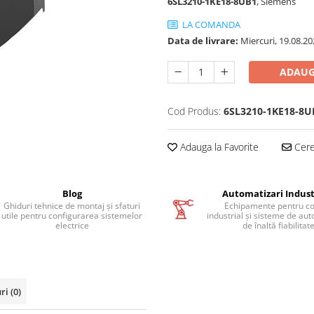
6SL3210-1KE18-8UB1
, Siemens
LA COMANDA
Data de livrare:
Miercuri, 19.08.20
ADAUG
Cod Produs:
6SL3210-1KE18-8U
Adauga la Favorite
Cere 
Blog
Automatizari Indust
Ghiduri tehnice de montaj și sfaturi
Echipamente pentru co
utile pentru configurarea sistemelor
industrial și sisteme de au
electrice
de înaltă fiabilitat
uri
(0)