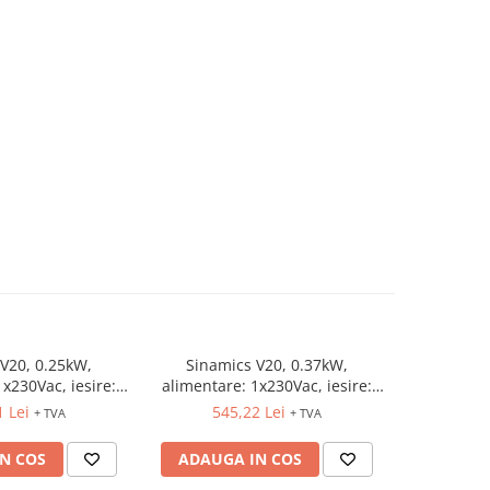
V20, 0.25kW,
Sinamics V20, 0.37kW,
Sinami
1x230Vac, iesire:
alimentare: 1x230Vac, iesire:
alimentar
230Vac
3x230Vac
1 Lei
545,22 Lei
59
+ TVA
+ TVA
N COS
ADAUGA IN COS
ADAUG