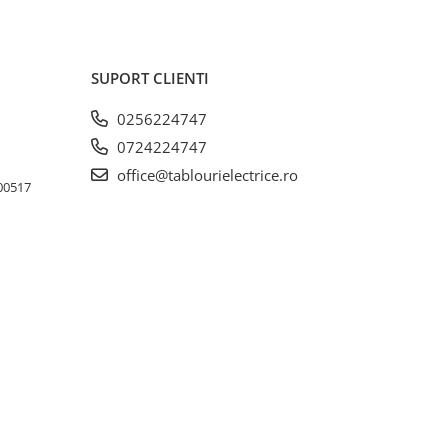
SUPORT CLIENTI
0256224747
0724224747
office@tablourielectrice.ro
300517