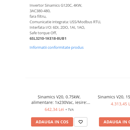
Relee de suprasarcina
Invertor Sinamics G120C, 4KW,
3AC380-480,
Accesorii contactoare si protectii
fara filtru,
motor
Comunicatie integrata: USS/Modbus RTU,
Soft startere, relee
Interfata I/O: 6DI, 2DO, 1AI, 1AO,
Safe torque Off,
Soft startere
6SL3210-1KE18-8UB1
Relee comanda
Informatii conformitate produs
Relee monitorizare
Relee siguranta
Relee statice
Relee timp
Automatizări industriale
Automate programabile (PLC)
Sinamics V20, 0.75kW,
Sinamics V20, 1
alimentare: 1x230Vac, iesire:
4.313,45 L
Relee inteligente (LOGO)
3x230Vac
642,34 Lei
+ TVA
Panouri operatoare (HMI)
ADAUGA IN COS
ADAUGA IN 
Surse de tensiune