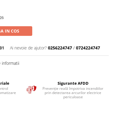
26
A IN COS
B1
Ai nevoie de ajutor?
0256224747
/
0724224747
informatii
riale
Sigurante AFDD
ntrol
Prevenție reală împotriva incendiilor
tomatizare
prin detectarea arcurilor electrice
e
periculoase