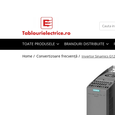
Toate Produsele
Branduri distribuite
Pentru Electriceni
Pentru Automatisti
Pentru Industrie
Sigurante Automate
Siemens
Sigurante monopolare
Automate programabile - PLC
Intrerupatoare compacte tip USOL
Sigurante monopolare
Eti
Sigurante bipolare
Relee inteligente - LOGO
Sigurante automate
Omron
Sigurante tripolare
Panouri operatoare - HMI
Protectii diferentiale
Sigurante monopolare curba B
TOATE PRODUSELE
BRANDURI DISTRIBUITE
Saltek
Sigurante tetrapolare
Comunicatii
Protectii cu fuzibili
Sigurante monopolare curba C
Ingesco
AFDD-uri
Controlere diverse
Contactoare si protectii motor
Sigurante bipolare
Home /
Convertizoare frecvenţă /
Invertor Sinamics G12
Obo Bettermann
Diferentiale RCCB
Surse tensiune
Sofstartere si relee
Sigurante bipolare curba B
Scame
Diferentiale RCBO
Sofstartere si relee
Convertizoare de frecventa
Sigurante bipolare curba C
Wago
Busbaruri
Convertizoare frecventa
Automatizari industriale
Sigurante tripolare
Kouvidis
Protectii cu fuzibili
Contactoare si protectii motoare
Senzori
Sigurante tripolare curba B
Cofrete si tablouri
Senzori
Butoane si lampi tablou
Sigurante tripolare curba C
Aparataj modular divers
Butoane si lampi tablou
Comutatoare si cleme
Sigurante tetrapolare
Prize si intrerupatoare
Comutatoare si cleme
Fise si prize industriale
Sigurante tetrapolare curba B
Sigurante tetrapolare curba C