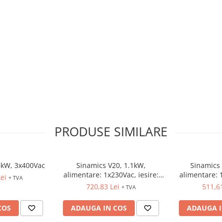
PRODUSE SIMILARE
5kW, 3x400Vac
Sinamics V20, 1.1kW,
Sinamics 
alimentare: 1x230Vac, iesire:
alimentare: 
ei
+ TVA
3x230Vac
3x
720,83 Lei
511,6
+ TVA
COS
ADAUGA IN COS
ADAUGA I