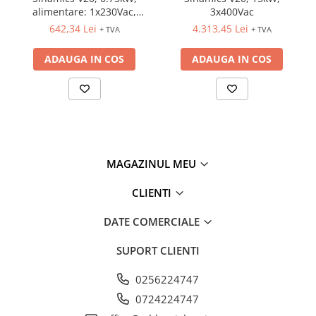
alimentare: 1x230Vac,
3x400Vac
iesire: 3x230Vac
642,34 Lei
4.313,45 Lei
+ TVA
+ TVA
ADAUGA IN COS
ADAUGA IN COS
MAGAZINUL MEU
CLIENTI
DATE COMERCIALE
SUPORT CLIENTI
0256224747
0724224747