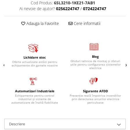
Cod Produs:
6SL3210-1KE21-7AB1
Ai nevoie de ajutor?
0256224747
/
0724224747
Adauga la Favorite
Cere informatii
Blog
Lichidare stoc
Ghiduri tehnice de montaj și sfaturi
Oferte actualizate astăzi pentru
utile pentru configurarea sistemelor
echipamente din gamele noastre
electrice
Automatizari Industriale
Sigurante AFDD
Echipamente pentru control
Prevenție reală împotriva incendiilor
industrial și sisteme de
prin detectarea arcurilor electrice
automatizare de înaltă fiabilitate
periculoase
Descriere