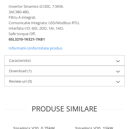
Invertor Sinamics G120C, 7.5KW,
3AC380-480,
Filtru A integrat,
Comunicatie integrata: USS/Modbus RTU,
Interfata I/O: 6DI, 2DO, 1AI, 1AO,
Safe torque Off,
6SL3210-1KE21-7AB1
Informatii conformitate produs
Caracteristici
Download (1)
Review-uri
(0)
PRODUSE SIMILARE
Sinamics V20, 0.75kW,
Sinamics V20, 15kW,