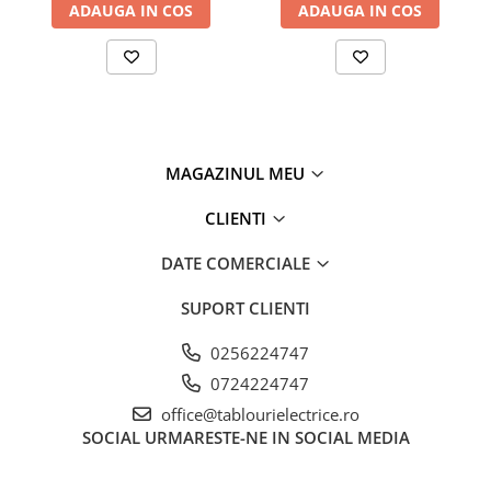
ADAUGA IN COS
ADAUGA IN COS
Fuzibili tip CH
Fuzibili tip D
Fuzibili tip D0
Fuzibili tip MPR
Separatoare si socluri fuzibili
MAGAZINUL MEU
Comutatoare, Cleme
CLIENTI
Comutatoare siguranta
Cleme
DATE COMERCIALE
Limitatoare pozitie mecanice
SUPORT CLIENTI
Distribuitoare
0256224747
Butoane si lampi
0724224747
Butoane
office@tablourielectrice.ro
Lampi
SOCIAL
URMARESTE-NE IN SOCIAL MEDIA
Selectoare
Ciuperci emergenta,