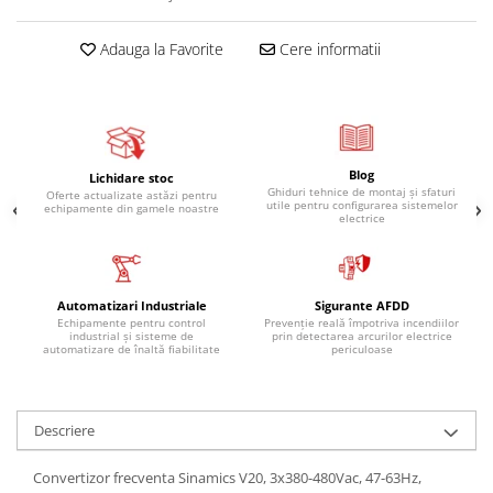
Relee de suprasarcina
Accesorii contactoare si protectii
Adauga la Favorite
Cere informatii
motor
Soft startere, relee
Soft startere
Relee comanda
Blog
Lichidare stoc
Ghiduri tehnice de montaj și sfaturi
Oferte actualizate astăzi pentru
Relee monitorizare
utile pentru configurarea sistemelor
echipamente din gamele noastre
electrice
Relee siguranta
Relee statice
Relee timp
Automatizari Industriale
Sigurante AFDD
Echipamente pentru control
Prevenție reală împotriva incendiilor
Automatizări industriale
industrial și sisteme de
prin detectarea arcurilor electrice
automatizare de înaltă fiabilitate
periculoase
Automate programabile (PLC)
Relee inteligente (LOGO)
Descriere
Panouri operatoare (HMI)
Surse de tensiune
Convertizor frecventa Sinamics V20, 3x380-480Vac, 47-63Hz,