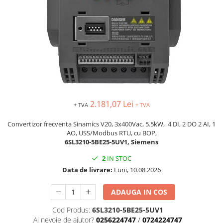
Busbar si pieptene sigurante
AFDD - Sigurante & dispozitive de
detectare
Protectii diferentiale
Protectii diferentiale RCCB
Diferential RCCB tip A
Diferential RCCB tip AC
2.181,07 Lei
Protectii diferentiale RCBO
+ TVA
+ TVA
Diferential RCBO curba B tip A
Convertizor frecventa Sinamics V20, 3x400Vac, 5.5kW, 4 DI, 2 DO 2 AI, 1
Diferential RCBO curba C tip A
AO, USS/Modbus RTU, cu BOP,
6SL3210-5BE25-5UV1, Siemens
Diferential RCBO curba B tip AC
Diferential RCBO curba C tip AC
2
IN STOC
Data de livrare:
Luni, 10.08.2026
Aparataj modular divers
Contactoare, prot.motor
ADAUGA IN COS
Contactoare
Cod Produs:
6SL3210-5BE25-5UV1
Protectii motor
Ai nevoie de ajutor?
0256224747
/
0724224747