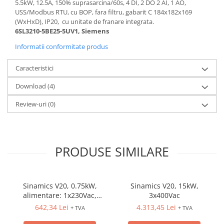
5.5kW, 12.5A, 150% suprasarcina/60s, 4 DI, 2 DO 2 AI, 1 AO,
Controlere pentru automatizari
USS/Modbus RTU, cu BOP, fara filtru, gabarit C 184x182x169
Switch-uri si comunicatii
(WxHxD), IP20, cu unitate de franare integrata.
6SL3210-5BE25-5UV1, Siemens
Convertizoare frecvenţă
Informatii conformitate produs
Invertoare (Convertizoare)
Accesorii convertizoare frecventa
Caracteristici
Senzori
Download (4)
Cabluri senzori
Review-uri
(0)
Senzori inductivi
Senzori optici
Senzori presiune
PRODUSE SIMILARE
Senzori temperatura
Întrerupt. autom. compacte
max.1600A
Sinamics V20, 0.75kW,
Sinamics V20, 15kW,
Intreruptoare automate compacte
alimentare: 1x230Vac,
3x400Vac
iesire: 3x230Vac
Accesorii intreruptoare compacte
642,34 Lei
4.313,45 Lei
+ TVA
+ TVA
Protectii cu fuzibili