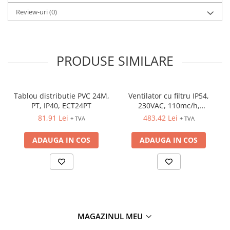
Fuzibili tip CH
Review-uri
(0)
Fuzibili tip D
Fuzibili tip D0
PRODUSE SIMILARE
Fuzibili tip MPR
Separatoare si socluri fuzibili
Comutatoare, Cleme
Tablou distributie PVC 24M,
Ventilator cu filtru IP54,
Comutatoare siguranta
PT, IP40, ECT24PT
230VAC, 110mc/h,
202x202x87mm
81,91 Lei
483,42 Lei
+ TVA
+ TVA
Cleme
Limitatoare pozitie mecanice
ADAUGA IN COS
ADAUGA IN COS
Distribuitoare
Butoane si lampi
Butoane
Lampi
Selectoare
MAGAZINUL MEU
Ciuperci emergenta,