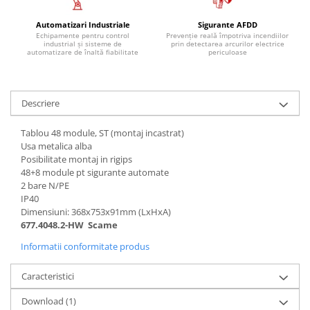
Controlere pentru automatizari
Switch-uri si comunicatii
Automatizari Industriale
Sigurante AFDD
Echipamente pentru control
Prevenție reală împotriva incendiilor
industrial și sisteme de
prin detectarea arcurilor electrice
Convertizoare frecvenţă
automatizare de înaltă fiabilitate
periculoase
Invertoare (Convertizoare)
Accesorii convertizoare frecventa
Descriere
Senzori
Cabluri senzori
Tablou 48 module, ST (montaj incastrat)
Usa metalica alba
Senzori inductivi
Posibilitate montaj in rigips
Senzori optici
48+8 module pt sigurante automate
2 bare N/PE
Senzori presiune
IP40
Senzori temperatura
Dimensiuni: 368x753x91mm (LxHxA)
677.4048.2-HW Scame
Întrerupt. autom. compacte
max.1600A
Informatii conformitate produs
Intreruptoare automate compacte
Caracteristici
Accesorii intreruptoare compacte
Download (1)
Protectii cu fuzibili