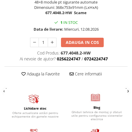
48+8 module pt sigurante automate
Relee de suprasarcina
Dimensiuni: 368x753x91mm (LxHxA)
Accesorii contactoare si protectii
677.4048.2-HW Scame
motor
1
IN STOC
Soft startere, relee
Data de livrare:
Miercuri, 12.08.2026
Soft startere
ADAUGA IN COS
Relee comanda
Relee monitorizare
Cod Produs:
677.4048.2-HW
Ai nevoie de ajutor?
0256224747
/
0724224747
Relee siguranta
Relee statice
Adauga la Favorite
Cere informatii
Relee timp
Automatizări industriale
Automate programabile (PLC)
Relee inteligente (LOGO)
Blog
Lichidare stoc
Ghiduri tehnice de montaj și sfaturi
Oferte actualizate astăzi pentru
Panouri operatoare (HMI)
utile pentru configurarea sistemelor
echipamente din gamele noastre
electrice
Surse de tensiune