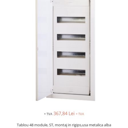
Busbar si pieptene sigurante
AFDD - Sigurante & dispozitive de
detectare
Protectii diferentiale
Protectii diferentiale RCCB
Diferential RCCB tip A
Diferential RCCB tip AC
Protectii diferentiale RCBO
Diferential RCBO curba B tip A
Diferential RCBO curba C tip A
Diferential RCBO curba B tip AC
Diferential RCBO curba C tip AC
Aparataj modular divers
Contactoare, prot.motor
Contactoare
367,84 Lei
+ TVA
+ TVA
Protectii motor
Tablou 48 module, ST, montaj in rigips,usa metalica alba