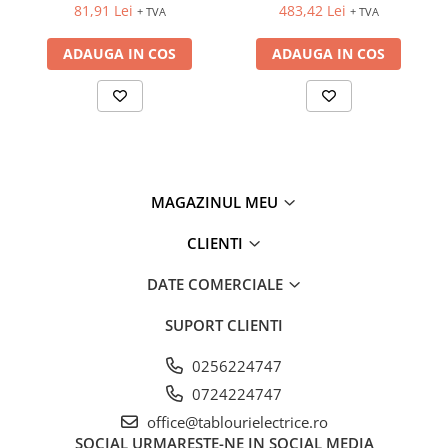
202x202x87mm
81,91 Lei
483,42 Lei
+ TVA
+ TVA
ADAUGA IN COS
ADAUGA IN COS
MAGAZINUL MEU
CLIENTI
DATE COMERCIALE
SUPORT CLIENTI
0256224747
0724224747
office@tablourielectrice.ro
SOCIAL
URMARESTE-NE IN SOCIAL MEDIA