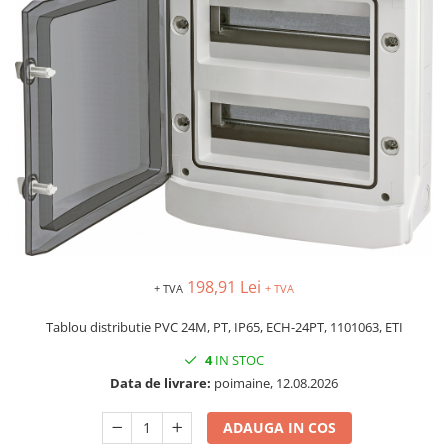
AFDD - Sigurante & dispozitive de
detectare
198,91 Lei
+ TVA
+ TVA
Tablou distributie PVC 24M, PT, IP65, ECH-24PT, 1101063, ETI
4
IN STOC
Data de livrare:
poimaine, 12.08.2026
ADAUGA IN COS