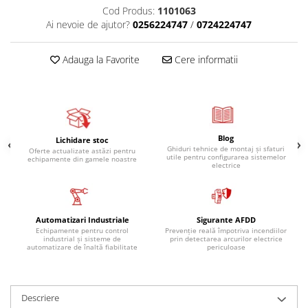
Cod Produs:
1101063
Ai nevoie de ajutor?
0256224747
/
0724224747
Adauga la Favorite
Cere informatii
Blog
Lichidare stoc
Ghiduri tehnice de montaj și sfaturi
Oferte actualizate astăzi pentru
utile pentru configurarea sistemelor
echipamente din gamele noastre
electrice
Automatizari Industriale
Sigurante AFDD
Echipamente pentru control
Prevenție reală împotriva incendiilor
industrial și sisteme de
prin detectarea arcurilor electrice
automatizare de înaltă fiabilitate
periculoase
Descriere