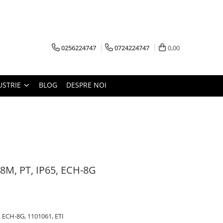
0256224747
0724224747
0,00
USTRIE
BLOG
DESPRE NOI
 8M, PT, IP65, ECH-8G
, ECH-8G, 1101061, ETI