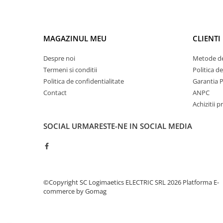
Controlere pentru automatizari
Switch-uri si comunicatii
Convertizoare frecvenţă
MAGAZINUL MEU
CLIENTI
Invertoare (Convertizoare)
Despre noi
Metode de
Accesorii convertizoare frecventa
Termeni si conditii
Politica d
Senzori
Politica de confidentialitate
Garantia 
Cabluri senzori
Contact
ANPC
Achizitii p
Senzori inductivi
Senzori optici
SOCIAL
URMARESTE-NE IN SOCIAL MEDIA
Senzori presiune
Senzori temperatura
Întrerupt. autom. compacte
max.1600A
©Copyright SC Logimaetics ELECTRIC SRL 2026
Platforma E-
Intreruptoare automate compacte
commerce by Gomag
Accesorii intreruptoare compacte
Protectii cu fuzibili