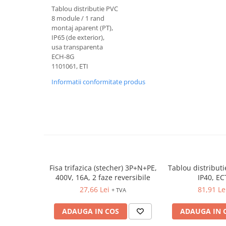
Relee de suprasarcina
Tablou distributie PVC
8 module / 1 rand
Accesorii contactoare si protectii
montaj aparent (PT),
motor
IP65 (de exterior),
Soft startere, relee
usa transparenta
ECH-8G
Soft startere
1101061, ETI
Relee comanda
Informatii conformitate produs
Relee monitorizare
Relee siguranta
Relee statice
Relee timp
Automatizări industriale
Automate programabile (PLC)
Fisa trifazica (stecher) 3P+N+PE,
Tablou distribut
400V, 16A, 2 faze reversibile
IP40, E
Relee inteligente (LOGO)
27,66 Lei
81,91 Le
+ TVA
Panouri operatoare (HMI)
ADAUGA IN COS
ADAUGA IN 
Surse de tensiune