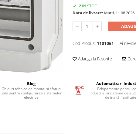
2
IN STOC
Data de livrare:
Marti, 11.08.2026
ADAUG
Cod Produs:
1101061
Ai nevoi
Adauga la Favorite
Cere 
Blog
Automatizari Indust
Ghiduri tehnice de montaj și sfaturi
Echipamente pentru co
utile pentru configurarea sistemelor
industrial și sisteme de au
electrice
de înaltă fiabilitat