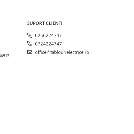
SUPORT CLIENTI
0256224747
0724224747
office@tablourielectrice.ro
300517