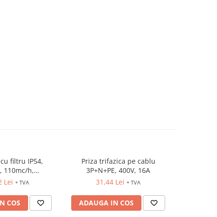
cu filtru IP54,
Priza trifazica pe cablu
Tablou org
, 110mc/h,
3P+N+PE, 400V, 16A
utilitati 6
202x87mm
PT, I
2 Lei
31,44 Lei
36
+ TVA
+ TVA
N COS
ADAUGA IN COS
ADAUG