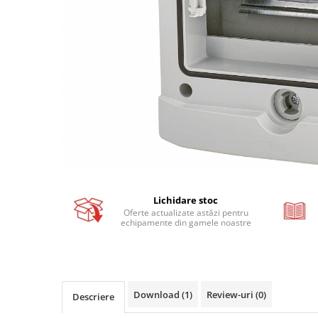
Busbar si pieptene sigurante
AFDD - Sigurante & dispozitive de
detectare
Protectii diferentiale
Protectii diferentiale RCCB
Diferential RCCB tip A
Diferential RCCB tip AC
Protectii diferentiale RCBO
Diferential RCBO curba B tip A
Diferential RCBO curba C tip A
Lichidare stoc
Diferential RCBO curba B tip AC
Oferte actualizate astăzi pentru
echipamente din gamele noastre
Diferential RCBO curba C tip AC
Aparataj modular divers
Contactoare, prot.motor
Contactoare
Download (1)
Review-uri
(0)
Descriere
Protectii motor