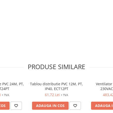
PRODUSE SIMILARE
ie PVC 24M, PT,
Tablou distributie PVC 12M, PT,
Ventilator 
CT24PT
IP40, ECT12PT
230VAC
202x
i
61,72 Lei
483,4
+ TVA
+ TVA
COS
ADAUGA IN COS
ADAUGA I