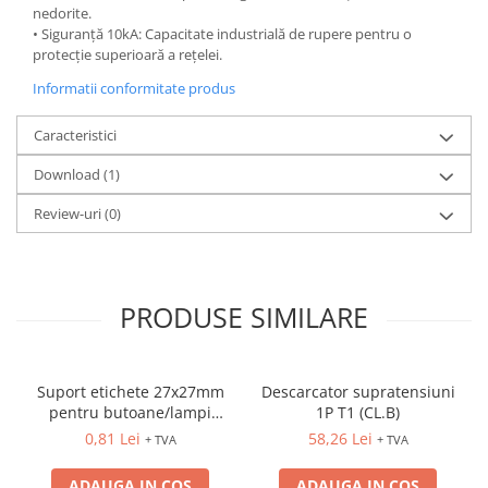
nedorite.
• Siguranță 10kA: Capacitate industrială de rupere pentru o
protecție superioară a rețelei.
Informatii conformitate produs
Caracteristici
Download (1)
Review-uri
(0)
PRODUSE SIMILARE
Suport etichete 27x27mm
Descarcator supratensiuni
pentru butoane/lampi
1P T1 (CL.B)
D=22mm
0,81 Lei
58,26 Lei
+ TVA
+ TVA
ADAUGA IN COS
ADAUGA IN COS