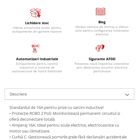
Blog
Lichidare stoc
Ghiduri tehnice de montaj și sfaturi
Oferte actualizate astăzi pentru
utile pentru configurarea sistemelor
echipamente din gamele noastre
electrice
Automatizari Industriale
Sigurante AFDD
Echipamente pentru control
Prevenție reală împotriva incendiilor
industrial și sisteme de
prin detectarea arcurilor electrice
automatizare de înaltă fiabilitate
periculoase
Descriere
Standardul de 16A pentru prize cu sarcini inductive!
• Protecție RCBO 2 Poli: Monitorizează permanent circuitul și
oferă deconectare totală.
• Amperaj 16A: Ideal pentru scule electrice, electrocasnice cu
motor sau climatizare.
• Curbă C: Gestionează pornirile grele fără declanșări accidentale