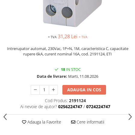
31,28 Lei
+ TVA
+ TVA
Intrerupator automat, 230Vac, 1P+N, 1M, caracteristica C, capacitate
rupere 6kA, curent nominal 16A, cod. 2191124, ETI
18
IN STOC
Data de livrare:
Marti, 11.08.2026
ADAUGA IN COS
Cod Produs:
2191124
Ai nevoie de ajutor?
0256224747
/
0724224747
Adauga la Favorite
Cere informatii