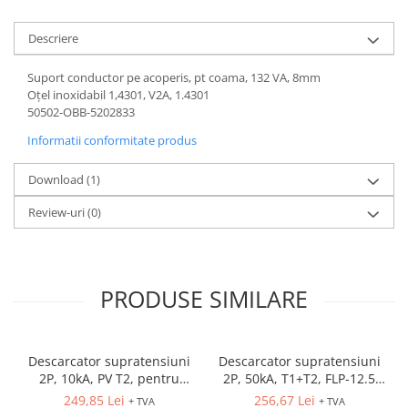
Descriere
Suport conductor pe acoperis, pt coama, 132 VA, 8mm
Oţel inoxidabil 1,4301, V2A, 1.4301
50502-OBB-5202833
Informatii conformitate produs
Download (1)
Review-uri
(0)
PRODUSE SIMILARE
Descarcator supratensiuni
Descarcator supratensiuni
2P, 10kA, PV T2, pentru
2P, 50kA, T1+T2, FLP-12.5
sisteme fotovoltaice, SLP-
V/2
249,85 Lei
256,67 Lei
+ TVA
+ TVA