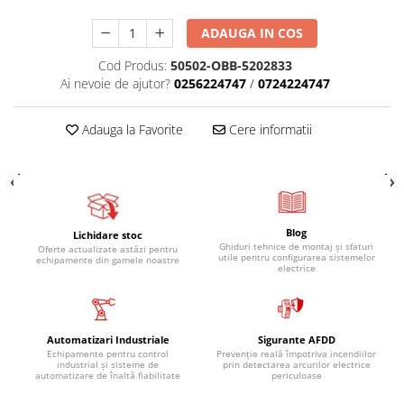
ADAUGA IN COS
Cod Produs:
50502-OBB-5202833
Ai nevoie de ajutor?
0256224747
/
0724224747
Adauga la Favorite
Cere informatii
Blog
Lichidare stoc
Ghiduri tehnice de montaj și sfaturi
Oferte actualizate astăzi pentru
utile pentru configurarea sistemelor
echipamente din gamele noastre
electrice
Automatizari Industriale
Sigurante AFDD
Echipamente pentru control
Prevenție reală împotriva incendiilor
industrial și sisteme de
prin detectarea arcurilor electrice
automatizare de înaltă fiabilitate
periculoase