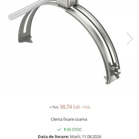
AFDD - Sigurante & dispozitive de
detectare
38,74 Lei
+ TVA
+ TVA
Clema fixare coama
1
IN STOC
Data de livrare:
Marti, 11.08.2026