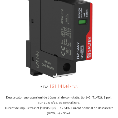
AFDD - Sigurante & dispozitive de
detectare
161,14 Lei
+ TVA
+ TVA
Descarcator supratensiuni de trăsnet și de comutatie, tip 1+2 (T1+T2), 1 pol,
FLP-12.5 V/1S, cu semnalizare.
Curent de impuls trăsnet (10/350 μs) – 12.5kA, Curent nominal de descărcare
(8/20 μs) – 30kA.