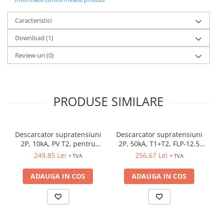
Curent de scurtcircuit nominal – 50kA
Curent total de descărcare (10/350 μs) – 12.5kA
Caracteristici
Curent de impuls trăsnet (10/350 μs) – 12.5kA
Download (1)
Curent nominal de descărcare (8/20 μs) – 30kA
Curent maxim de descărcare (8/20 μs) – 60kA
Review-uri
(0)
Nivel protectie tensiune – 1.5kV
Timp de răspuns – 25ns
Contact semnalizare la distanta – 1CO
PRODUSE SIMILARE
Descarcator supratensiuni
Descarcator supratensiuni
2P, 10kA, PV T2, pentru
2P, 50kA, T1+T2, FLP-12.5
sisteme fotovoltaice, SLP-
V/2
249,85 Lei
256,67 Lei
+ TVA
+ TVA
PV1000 V/Y
ADAUGA IN COS
ADAUGA IN COS