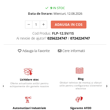
9
IN STOC
Data de livrare:
Miercuri, 12.08.2026
ADAUGA IN COS
Cod Produs:
FLP-12.5V/1S
Ai nevoie de ajutor?
0256224747
/
0724224747
Adauga la Favorite
Cere informatii
Blog
Lichidare stoc
Ghiduri tehnice de montaj și sfaturi
Oferte actualizate astăzi pentru
utile pentru configurarea sistemelor
echipamente din gamele noastre
electrice
Automatizari Industriale
Sigurante AFDD