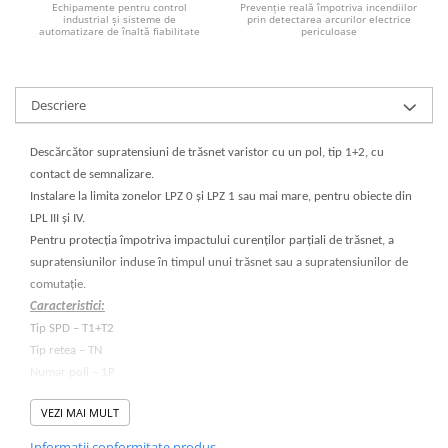
Echipamente pentru control
Prevenție reală împotriva incendiilor
industrial și sisteme de
prin detectarea arcurilor electrice
automatizare de înaltă fiabilitate
periculoase
Descriere
Descărcător supratensiuni de trăsnet varistor cu un pol, tip 1+2, cu
contact de semnalizare.
Instalare la limita zonelor LPZ 0 și LPZ 1 sau mai mare, pentru obiecte din
LPL III și IV.
Pentru protecția împotriva impactului curenților parțiali de trăsnet, a
supratensiunilor induse în timpul unui trăsnet sau a supratensiunilor de
comutație.
Caracteristici:
Tip SPD – T1+T2
Tip retea – TN
Numar poli – 1P
Tensiune nominala – 230Vac
VEZI MAI MULT
Tensiune maxima – 275Vac
Protectie maxima supracurent – 160A (gL/gG)
Informatii conformitate produs