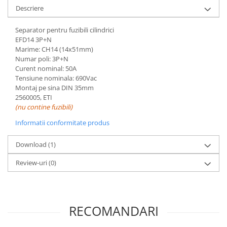
Controlere pentru automatizari
Descriere
Switch-uri si comunicatii
Separator pentru fuzibili cilindrici
Convertizoare frecvenţă
EFD14 3P+N
Invertoare (Convertizoare)
Marime: CH14 (14x51mm)
Numar poli: 3P+N
Accesorii convertizoare frecventa
Curent nominal: 50A
Tensiune nominala: 690Vac
Senzori
Montaj pe sina DIN 35mm
Cabluri senzori
2560005, ETI
(nu contine fuzibili)
Senzori inductivi
Informatii conformitate produs
Senzori optici
Senzori presiune
Download (1)
Senzori temperatura
Review-uri
(0)
Întrerupt. autom. compacte
max.1600A
Intreruptoare automate compacte
RECOMANDARI
Accesorii intreruptoare compacte
Protectii cu fuzibili