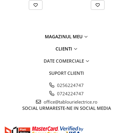
Potentiometre, Butoane diverse
Accesorii butoane lampi
Diverse pt. instalatii si tablouri
electrice
MAGAZINUL MEU
Cofrete si Tablouri electrice
Componente pentru tablouri
CLIENTI
electrice
DATE COMERCIALE
Stechere si Prize industriale
Ultraterminale (prize,
SUPORT CLIENTI
intrerupatoare)
Siemens ST (incastrat)
0256224747
0724224747
Siemens PT (aparent)
office@tablourielectrice.ro
Doze aparat
SOCIAL
URMARESTE-NE IN SOCIAL MEDIA
Protecţie trăsnet-supratensiuni
Protectii supratensiuni
Sisteme de paratrasnet