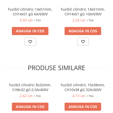
Fuzibili tip CH
Fuzibil cilindric 14x51mm,
Fuzibil cilindric 14x51mm,
Fuzibili tip D
CH14x51 gG 6A/690V
CH14x51 gG 10A/690V
5,93 Lei
2,26 Lei
+ TVA
+ TVA
Fuzibili tip D0
Fuzibili tip MPR
ADAUGA IN COS
ADAUGA IN COS
Separatoare si socluri fuzibili
Comutatoare, Cleme
Comutatoare siguranta
Cleme
PRODUSE SIMILARE
Limitatoare pozitie mecanice
Distribuitoare
Butoane si lampi
Fuzibil cilindric 8x32mm,
Fuzibil cilindric 10x38mm,
Butoane
CH8x32 gG 0.5A/400V
CH10x38 gG 32A/400V
2,62 Lei
4,13 Lei
+ TVA
+ TVA
Lampi
Selectoare
ADAUGA IN COS
ADAUGA IN COS
Ciuperci emergenta,