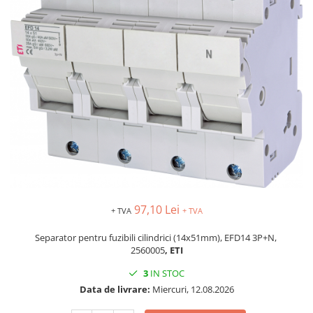
Busbar si pieptene sigurante
AFDD - Sigurante & dispozitive de
detectare
Protectii diferentiale
Protectii diferentiale RCCB
Diferential RCCB tip A
Diferential RCCB tip AC
Protectii diferentiale RCBO
Diferential RCBO curba B tip A
Diferential RCBO curba C tip A
Diferential RCBO curba B tip AC
97,10 Lei
+ TVA
+ TVA
Diferential RCBO curba C tip AC
Separator pentru fuzibili cilindrici (14x51mm), EFD14 3P+N,
Aparataj modular divers
2560005
, ETI
Contactoare, prot.motor
3
IN STOC
Contactoare
Data de livrare:
Miercuri, 12.08.2026
Protectii motor